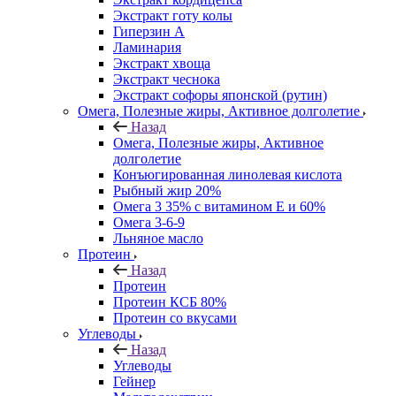
Экстракт готу колы
Гиперзин А
Ламинария
Экстракт хвоща
Экстракт чеснока
Экстракт софоры японской (рутин)
Омега, Полезные жиры, Активное долголетие
Назад
Омега, Полезные жиры, Активное
долголетие
Конъюгированная линолевая кислота
Рыбный жир 20%
Омега 3 35% с витамином Е и 60%
Омега 3-6-9
Льняное масло
Протеин
Назад
Протеин
Протеин КСБ 80%
Протеин со вкусами
Углеводы
Назад
Углеводы
Гейнер