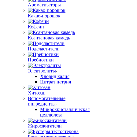
Ароматизаторы
Какао-порошок
Кофеин
Ксантановая камедь
Подсластители
Пребиотики
Электролиты
Хлорид калия
Цитрат натрия
Хитозан
Вспомогательные
ингредиенты
Микрокристаллическая
целлюлоза
Жиросжигатели
Бустеры тестостерона