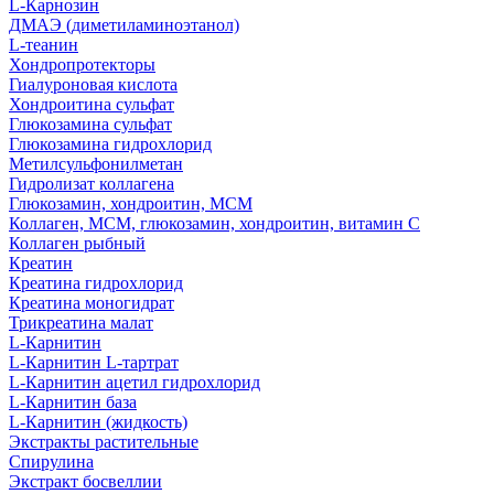
L-Карнозин
ДМАЭ (диметиламиноэтанол)
L-теанин
Хондропротекторы
Гиалуроновая кислота
Хондроитина сульфат
Глюкозамина сульфат
Глюкозамина гидрохлорид
Метилсульфонилметан
Гидролизат коллагена
Глюкозамин, хондроитин, МСМ
Коллаген, МСМ, глюкозамин, хондроитин, витамин С
Коллаген рыбный
Креатин
Креатина гидрохлорид
Креатина моногидрат
Трикреатина малат
L-Карнитин
L-Карнитин L-тартрат
L-Карнитин ацетил гидрохлорид
L-Карнитин база
L-Карнитин (жидкость)
Экстракты растительные
Спирулина
Экстракт босвеллии