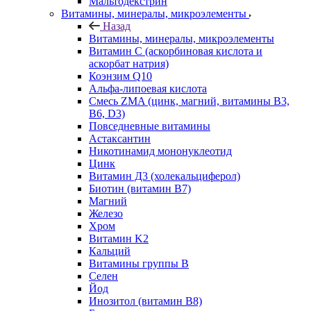
Мальтодекстрин
Витамины, минералы, микроэлементы
Назад
Витамины, минералы, микроэлементы
Витамин C (аскорбиновая кислота и
аскорбат натрия)
Коэнзим Q10
Альфа-липоевая кислота
Смесь ZMA (цинк, магний, витамины B3,
B6, D3)
Повседневные витамины
Астаксантин
Никотинамид мононуклеотид
Цинк
Витамин Д3 (холекальциферол)
Биотин (витамин B7)
Магний
Железо
Хром
Витамин K2
Кальций
Витамины группы B
Селен
Йод
Инозитол (витамин B8)