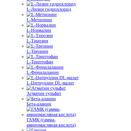
L-Лизин гидрохлорид
L-Метионин
L-Норвалин
L-Тирозин
L-Треонин
L-Триптофан
L-Фенилаланин
L-Цитруллин DL-малат
Агматин cульфат
Бета-аланин
ГАМК (гамма-
аминомасляная кислота)