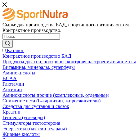
Сырье для производства БАД, спортивного питания оптом.
Контрактное производство.
Каталог
Контрактное производство БАД
Продукты для сна, ноотропы, контроля настроения и аппетита
Витамины, минералы, суперфуды
Аминокислоты
BCAA
Глютамин
Аргинин
Аминокислоты прочие (комплексные, отдельные)
Снижение веса (L-карнитин, жиросжигатели)
Средства для суставов и связок
Креатин
Гейнеры (углеводы)
Стимуляторы тестостерона
Энергетики (кофеин, гуарана)
Жирные кислоты