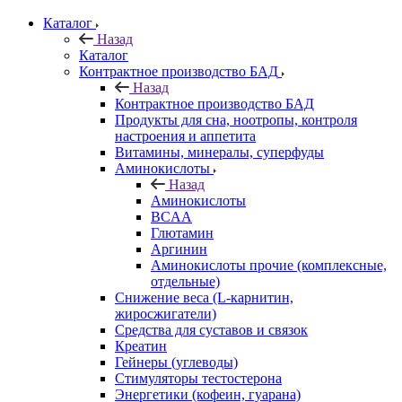
Каталог
Назад
Каталог
Контрактное производство БАД
Назад
Контрактное производство БАД
Продукты для сна, ноотропы, контроля
настроения и аппетита
Витамины, минералы, суперфуды
Аминокислоты
Назад
Аминокислоты
BCAA
Глютамин
Аргинин
Аминокислоты прочие (комплексные,
отдельные)
Снижение веса (L-карнитин,
жиросжигатели)
Средства для суставов и связок
Креатин
Гейнеры (углеводы)
Стимуляторы тестостерона
Энергетики (кофеин, гуарана)