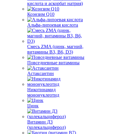
кислота и аскорбат натрия)
Коэнзим Q10
Альфа-липоевая кислота
Смесь ZMA (цинк, магний,
витамины B3, B6, D3)
Повседневные витамины
Астаксантин
Никотинамид
мононуклеотид
Цинк
Витамин Д3
(холекальциферол)