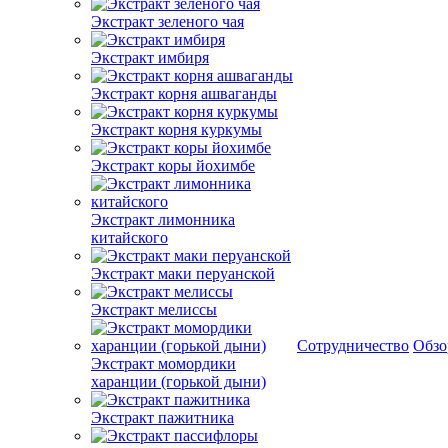
Экстракт зеленого чая
Экстракт имбиря
Экстракт корня ашваганды
Экстракт корня куркумы
Экстракт коры йохимбе
Экстракт лимонника
китайского
Экстракт маки перуанской
Экстракт мелиссы
Сотрудничество
Обз
Экстракт момордики
харанции (горькой дыни)
Экстракт пажитника