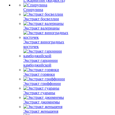
L-Карнитин (жидкость)
Спирулина
Экстракт босвеллии
Экстракт валерианы
Экстракт виноградных
косточек
Экстракт гарцинии
камбоджийской
Экстракт горянки
Экстракт гриффонии
Экстракт гуараны
Экстракт джимнемы
Экстракт женьшеня