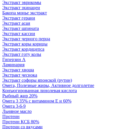
Экстракт эврикомы
Экстракт эхинацеи
Бакопа монье экстракт
Экстракт герани
Экстракт асаи
Экстракт шпината
Экстракт кассии
Экстракт черного перца
Экстракт коры корицы
Экстракт кордицепса
Экстракт готу колы
Гиперзин А
Ламинария
Экстракт хвоща
Экстракт чеснока
Экстракт софоры японской (рутин)
Омега, Полезные жиры, Активное долголетие
Конъюгированная линолевая кислота
Рыбный жир 20%
Омега 3 35% с витамином Е и 60%
Омега 3-6-9
Льняное масло
Протеин
Протеин КСБ 80%
Протеин со вкусами