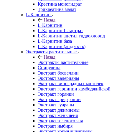
Креатина моногидрат
Трикреатина малат
L-Карнитин
Назад
L-Карнитин
L-Карнитин L-тартрат
L-Карнитин ацетил гидрохлорид
L-Карнитин база
L-Карнитин (жидкость)
Экстракты растительные
Назад
Экстракты растительные
Спирулина
Экстракт босвеллии
Экстракт валерианы
Экстракт виноградных косточек
Экстракт гарцинии камбоджийской
Экстракт горянки
Экстракт гриффонии
Экстракт гуараны
Экстракт джимнемы
Экстракт женьшеня
Экстракт зеленого чая
Экстракт имбиря
Экстракт корня ашваганды