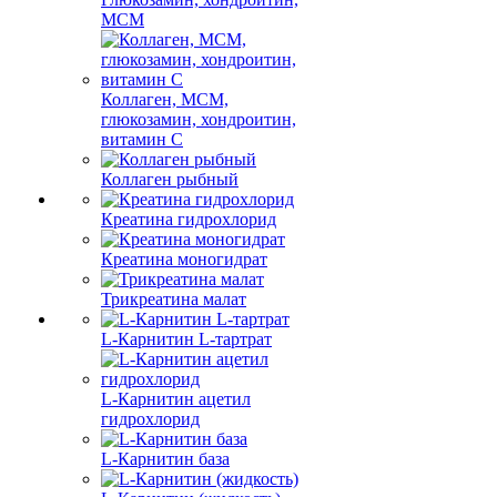
МСМ
Коллаген, МСМ,
глюкозамин, хондроитин,
витамин С
Коллаген рыбный
Креатина гидрохлорид
Креатина моногидрат
Трикреатина малат
L-Карнитин L-тартрат
L-Карнитин ацетил
гидрохлорид
L-Карнитин база