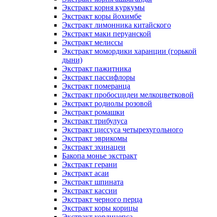
Экстракт корня куркумы
Экстракт коры йохимбе
Экстракт лимонника китайского
Экстракт маки перуанской
Экстракт мелиссы
Экстракт момордики харанции (горькой
дыни)
Экстракт пажитника
Экстракт пассифлоры
Экстракт померанца
Экстракт пробосцидеи мелкоцветковой
Экстракт родиолы розовой
Экстракт ромашки
Экстракт трибулуса
Экстракт циссуса четырехугольного
Экстракт эврикомы
Экстракт эхинацеи
Бакопа монье экстракт
Экстракт герани
Экстракт асаи
Экстракт шпината
Экстракт кассии
Экстракт черного перца
Экстракт коры корицы
Экстракт кордицепса