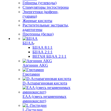
Гейнеры (углеводы)
Стимуляторы тестостерона
Энергетики (кофеин,
гуарана)
Жирные кислоты
Раститетельные экстракты,
адаптогены
Протеины (белки)
БЦАА
БЦАА 8:1:1
БЦАА 2:1:1
ВЕГАН БЦАА 2:1:1
Аргинин AKG
Глютамин
D-Аспарагиновая кислота
EAA (смесь незаменимых
аминокислот)
L-Гистидин