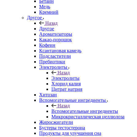
Бетаин
Медь
Кремний
Другое
Назад
Другое
Ароматизаторы
Какао-порошок
Кофеин
Ксантановая камедь
Подсластители
Пребиотики
Электролиты
Назад
Электролиты
Хлорид калия
Цитрат натрия
Хитозан
Вспомогательные ингредиенты
Назад
Вспомогательные ингредиенты
Микрокристаллическая целлюлоза
Жиросжигатели
Бустеры тестостерона
Продукты для улучшения сна