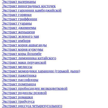
Экстракт валерианы
Экстракт виноградных косточек
Экстракт гарцинии камбоджийской
Экстракт горянки
Экстракт гриффонии
Экстракт гуараны
Экстракт джимнемы
Экстракт женьшеня
Экстракт зеленого чая
Экстракт имбиря
Экстракт корня ашваганды
Экстракт корня куркумы
Экстракт коры йохимбе
Экстракт лимонника китайского
Экстракт маки перуанской
Экстракт мелиссы
Экстракт момордики харанции (горькой дыни)
Экстракт пажитника
Экстракт пассифлоры
Экстракт померанца
Экстракт пробосцидеи мелкоцветковой
Экстракт родиолы розовой
Экстракт ромашки
Экстракт трибулуса
Экстракт циссуса четырехугольного