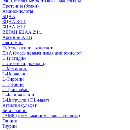
Раститетельные экстракты, адаптогены
Протеины (белки)
Аминокислоты
БЦАА
БЦАА 8:1:1
БЦАА 2:1:1
ВЕГАН БЦАА 2:1:1
Аргинин AKG
Глютамин
D-Аспарагиновая кислота
EAA (смесь незаменимых аминокислот)
L-Гистидин
L-Лизин гидрохлорид
L-Метионин
L-Норвалин
L-Тирозин
L-Треонин
L-Триптофан
L-Фенилаланин
L-Цитруллин DL-малат
Агматин cульфат
Бета-аланин
ГАМК (гамма-аминомасляная кислота)
Глицин
Таурин