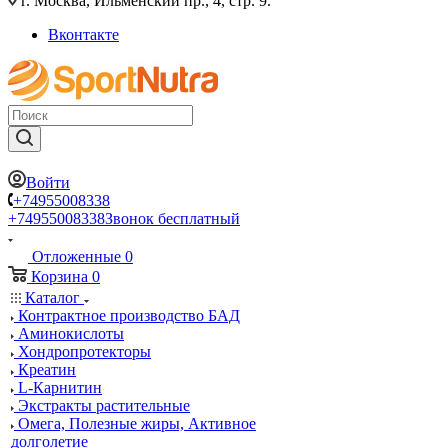
г. Москва, Ильменский пр., 4, стр. 9.
Вконтакте
Войти
+74955008338
+74955008338
Звонок бесплатный
Отложенные
0
Корзина
0
Каталог
Контрактное производство БАД
Аминокислоты
Хондропротекторы
Креатин
L-Карнитин
Экстракты растительные
Омега, Полезные жиры, Активное
долголетие