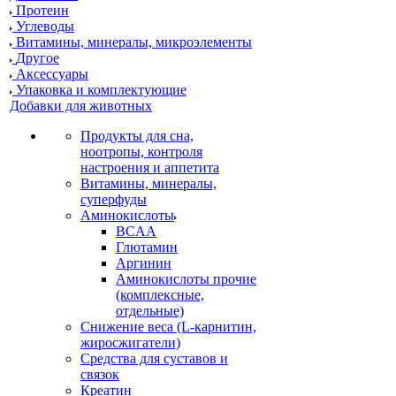
Протеин
Углеводы
Витамины, минералы, микроэлементы
Другое
Аксессуары
Упаковка и комплектующие
Добавки для животных
Продукты для сна,
ноотропы, контроля
настроения и аппетита
Витамины, минералы,
суперфуды
Аминокислоты
BCAA
Глютамин
Аргинин
Аминокислоты прочие
(комплексные,
отдельные)
Снижение веса (L-карнитин,
жиросжигатели)
Средства для суставов и
связок
Креатин