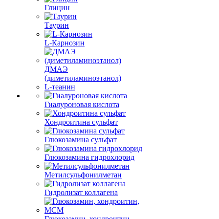
Глицин
Таурин
L-Карнозин
ДМАЭ
(диметиламиноэтанол)
L-теанин
Гиалуроновая кислота
Хондроитина сульфат
Глюкозамина сульфат
Глюкозамина гидрохлорид
Метилсульфонилметан
Гидролизат коллагена
Глюкозамин, хондроитин,