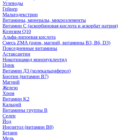
Углеводы
Гейнер
Мальтодекстрин
Витамины, минералы, микроэлементы
Витамин C (аскорбиновая кислота и аскорбат натрия)
Коэнзим Q10
Альфа-липоевая кислота
Смесь ZMA (цинк, магний, витамины B3, B6, D3)
Повседневные витамины
Астаксантин
Никотинамид мононуклеотид
Цинк
Витамин Д3 (холекальциферол)
Биотин (витамин B7)
Магний
Железо
Хром
Витамин K2
Кальций
Витамины группы B
Селен
Йод
Инозитол (витамин B8)
Бетаин
Медь