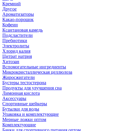
Кремний
Другое
Ароматизаторы
Какао-порошок
Кофеин
Ксантановая камедь
Подсластители
Пребиотики
Электролиты
Хлорид калия
Цитрат натрия
Хитозан
Вспомогательные ингредиенты
Микрокристаллическая целлюлоза
Жиросжигатели
Бустеры тестостерона
Продукты для улучшения сна
Лимонная кислота
Аксессуары
Спортивные шейкеры
Бутылки для воды
Упаковка и комплектующие
Мерные ложки оптом
Комплектующие
Банки для спортивного питания оптом