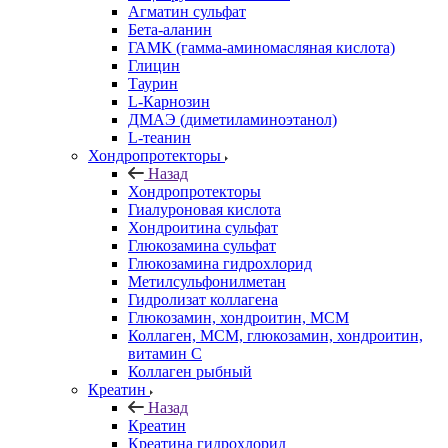
Агматин cульфат
Бета-аланин
ГАМК (гамма-аминомасляная кислота)
Глицин
Таурин
L-Карнозин
ДМАЭ (диметиламиноэтанол)
L-теанин
Хондропротекторы
Назад
Хондропротекторы
Гиалуроновая кислота
Хондроитина сульфат
Глюкозамина сульфат
Глюкозамина гидрохлорид
Метилсульфонилметан
Гидролизат коллагена
Глюкозамин, хондроитин, МСМ
Коллаген, МСМ, глюкозамин, хондроитин,
витамин С
Коллаген рыбный
Креатин
Назад
Креатин
Креатина гидрохлорид