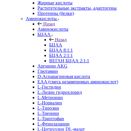
Жирные кислоты
Раститетельные экстракты, адаптогены
Протеины (белки)
Аминокислоты
Назад
Аминокислоты
БЦАА
Назад
БЦАА
БЦАА 8:1:1
БЦАА 2:1:1
ВЕГАН БЦАА 2:1:1
Аргинин AKG
Глютамин
D-Аспарагиновая кислота
EAA (смесь незаменимых аминокислот)
L-Гистидин
L-Лизин гидрохлорид
L-Метионин
L-Норвалин
L-Тирозин
L-Треонин
L-Триптофан
L-Фенилаланин
L-Цитруллин DL-малат