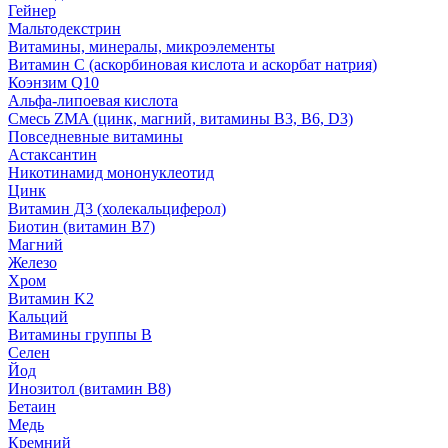
Гейнер
Мальтодекстрин
Витамины, минералы, микроэлементы
Витамин C (аскорбиновая кислота и аскорбат натрия)
Коэнзим Q10
Альфа-липоевая кислота
Смесь ZMA (цинк, магний, витамины B3, B6, D3)
Повседневные витамины
Астаксантин
Никотинамид мононуклеотид
Цинк
Витамин Д3 (холекальциферол)
Биотин (витамин B7)
Магний
Железо
Хром
Витамин K2
Кальций
Витамины группы B
Селен
Йод
Инозитол (витамин B8)
Бетаин
Медь
Кремний