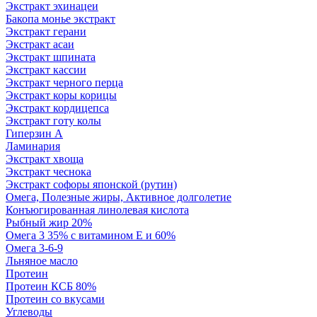
Экстракт эхинацеи
Бакопа монье экстракт
Экстракт герани
Экстракт асаи
Экстракт шпината
Экстракт кассии
Экстракт черного перца
Экстракт коры корицы
Экстракт кордицепса
Экстракт готу колы
Гиперзин А
Ламинария
Экстракт хвоща
Экстракт чеснока
Экстракт софоры японской (рутин)
Омега, Полезные жиры, Активное долголетие
Конъюгированная линолевая кислота
Рыбный жир 20%
Омега 3 35% с витамином Е и 60%
Омега 3-6-9
Льняное масло
Протеин
Протеин КСБ 80%
Протеин со вкусами
Углеводы