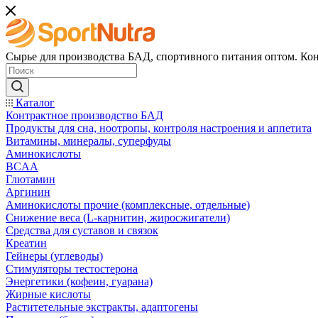
Сырье для производства БАД, спортивного питания оптом. Кон
Каталог
Контрактное производство БАД
Продукты для сна, ноотропы, контроля настроения и аппетита
Витамины, минералы, суперфуды
Аминокислоты
BCAA
Глютамин
Аргинин
Аминокислоты прочие (комплексные, отдельные)
Снижение веса (L-карнитин, жиросжигатели)
Средства для суставов и связок
Креатин
Гейнеры (углеводы)
Стимуляторы тестостерона
Энергетики (кофеин, гуарана)
Жирные кислоты
Раститетельные экстракты, адаптогены