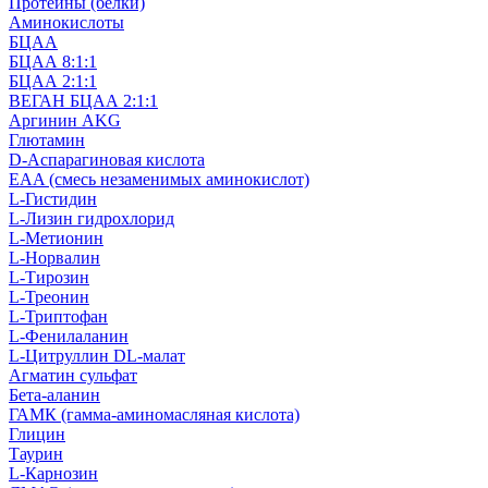
Протеины (белки)
Аминокислоты
БЦАА
БЦАА 8:1:1
БЦАА 2:1:1
ВЕГАН БЦАА 2:1:1
Аргинин AKG
Глютамин
D-Аспарагиновая кислота
EAA (смесь незаменимых аминокислот)
L-Гистидин
L-Лизин гидрохлорид
L-Метионин
L-Норвалин
L-Тирозин
L-Треонин
L-Триптофан
L-Фенилаланин
L-Цитруллин DL-малат
Агматин cульфат
Бета-аланин
ГАМК (гамма-аминомасляная кислота)
Глицин
Таурин
L-Карнозин