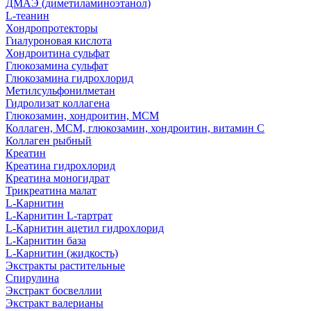
ДМАЭ (диметиламиноэтанол)
L-теанин
Хондропротекторы
Гиалуроновая кислота
Хондроитина сульфат
Глюкозамина сульфат
Глюкозамина гидрохлорид
Метилсульфонилметан
Гидролизат коллагена
Глюкозамин, хондроитин, МСМ
Коллаген, МСМ, глюкозамин, хондроитин, витамин С
Коллаген рыбный
Креатин
Креатина гидрохлорид
Креатина моногидрат
Трикреатина малат
L-Карнитин
L-Карнитин L-тартрат
L-Карнитин ацетил гидрохлорид
L-Карнитин база
L-Карнитин (жидкость)
Экстракты растительные
Спирулина
Экстракт босвеллии
Экстракт валерианы