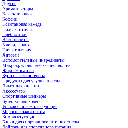
Другое
Ароматизаторы
Какао-порошок
Кофеин
Ксантановая камедь
Подсластители
Пребиотики
Электролиты
Хлорид калия
Цитрат натрия
Хитозан
Вспомогательные ингредиенты
Микрокристаллическая целлюлоза
Жиросжигатели
Бустеры тестостерона
Продукты для улучшения сна
Лимонная кислота
Аксессуары
Спортивные шейкеры
Бутылки для воды
Упаковка и комплектующие
Мерные ложки оптом
Комплектующие
Банки для спортивного питания оптом
Дойпаки для спортивного питания