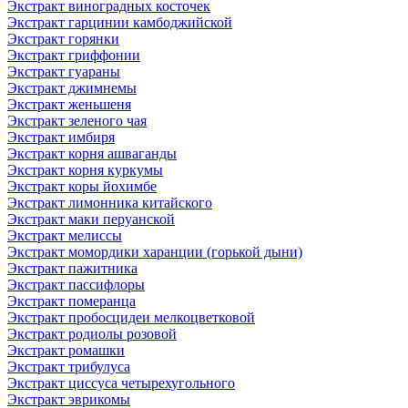
Экстракт виноградных косточек
Экстракт гарцинии камбоджийской
Экстракт горянки
Экстракт гриффонии
Экстракт гуараны
Экстракт джимнемы
Экстракт женьшеня
Экстракт зеленого чая
Экстракт имбиря
Экстракт корня ашваганды
Экстракт корня куркумы
Экстракт коры йохимбе
Экстракт лимонника китайского
Экстракт маки перуанской
Экстракт мелиссы
Экстракт момордики харанции (горькой дыни)
Экстракт пажитника
Экстракт пассифлоры
Экстракт померанца
Экстракт пробосцидеи мелкоцветковой
Экстракт родиолы розовой
Экстракт ромашки
Экстракт трибулуса
Экстракт циссуса четырехугольного
Экстракт эврикомы