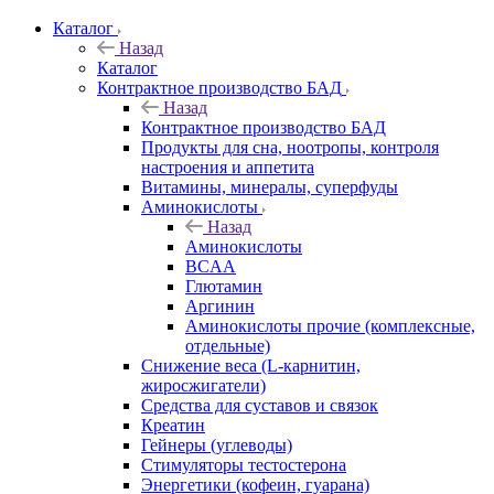
Каталог
Назад
Каталог
Контрактное производство БАД
Назад
Контрактное производство БАД
Продукты для сна, ноотропы, контроля
настроения и аппетита
Витамины, минералы, суперфуды
Аминокислоты
Назад
Аминокислоты
BCAA
Глютамин
Аргинин
Аминокислоты прочие (комплексные,
отдельные)
Снижение веса (L-карнитин,
жиросжигатели)
Средства для суставов и связок
Креатин
Гейнеры (углеводы)
Стимуляторы тестостерона
Энергетики (кофеин, гуарана)