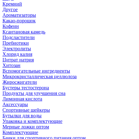
Кремний
Другое
Ароматизаторы
Какао-порошок
Кофеин
Ксантановая камедь
Подсластители
Пребиотики
Электролиты
Хлорид калия
Цитрат натрия
Хитозан
Вспомогательные ингредиенты
Микрокристаллическая целлюлоза
Жиросжигатели
Бустеры тестостерона
Продукты для улучшения сна
Лимонная кислота
Аксессуары
Спортивные шейкеры
Бутылки для воды
Упаковка и комплектующие
Мерные ложки оптом
Комплектующие
Банки для спортивного питания оптом