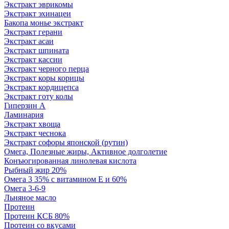
Экстракт эврикомы
Экстракт эхинацеи
Бакопа монье экстракт
Экстракт герани
Экстракт асаи
Экстракт шпината
Экстракт кассии
Экстракт черного перца
Экстракт коры корицы
Экстракт кордицепса
Экстракт готу колы
Гиперзин А
Ламинария
Экстракт хвоща
Экстракт чеснока
Экстракт софоры японской (рутин)
Омега, Полезные жиры, Активное долголетие
Конъюгированная линолевая кислота
Рыбный жир 20%
Омега 3 35% с витамином Е и 60%
Омега 3-6-9
Льняное масло
Протеин
Протеин КСБ 80%
Протеин со вкусами