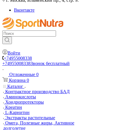
г. Москва, Ильменский пр., 4, стр. 9.
Вконтакте
Войти
+74955008338
+74955008338
Звонок бесплатный
Отложенные
0
Корзина
0
Каталог
Контрактное производство БАД
Аминокислоты
Хондропротекторы
Креатин
L-Карнитин
Экстракты растительные
Омега, Полезные жиры, Активное
долголетие