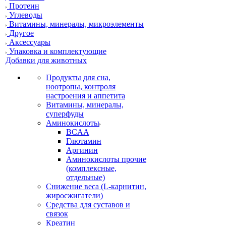
Протеин
Углеводы
Витамины, минералы, микроэлементы
Другое
Аксессуары
Упаковка и комплектующие
Добавки для животных
Продукты для сна,
ноотропы, контроля
настроения и аппетита
Витамины, минералы,
суперфуды
Аминокислоты
BCAA
Глютамин
Аргинин
Аминокислоты прочие
(комплексные,
отдельные)
Снижение веса (L-карнитин,
жиросжигатели)
Средства для суставов и
связок
Креатин