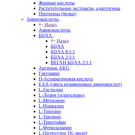
Жирные кислоты
Раститетельные экстракты, адаптогены
Протеины (белки)
Аминокислоты
Назад
Аминокислоты
БЦАА
Назад
БЦАА
БЦАА 8:1:1
БЦАА 2:1:1
ВЕГАН БЦАА 2:1:1
Аргинин AKG
Глютамин
D-Аспарагиновая кислота
EAA (смесь незаменимых аминокислот)
L-Гистидин
L-Лизин гидрохлорид
L-Метионин
L-Норвалин
L-Тирозин
L-Треонин
L-Триптофан
L-Фенилаланин
L-Цитруллин DL-малат