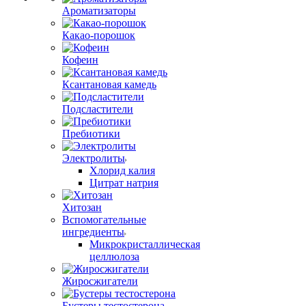
Ароматизаторы
Какао-порошок
Кофеин
Ксантановая камедь
Подсластители
Пребиотики
Электролиты
Хлорид калия
Цитрат натрия
Хитозан
Вспомогательные
ингредиенты
Микрокристаллическая
целлюлоза
Жиросжигатели
Бустеры тестостерона