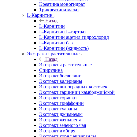
Креатина моногидрат
Трикреатина малат
L-Карнитин
Назад
L-Карнитин
L-Карнитин L-тартрат
L-Карнитин ацетил гидрохлорид
L-Карнитин база
L-Карнитин (жидкость)
Экстракты растительные
Назад
Экстракты растительные
Спирулина
Экстракт босвеллии
Экстракт валерианы
Экстракт виноградных косточек
Экстракт гарцинии камбоджийской
Экстракт горянки
Экстракт гриффонии
Экстракт гуараны
Экстракт джимнемы
Экстракт женьшеня
Экстракт зеленого чая
Экстракт имбиря
Экстракт корня ашваганды