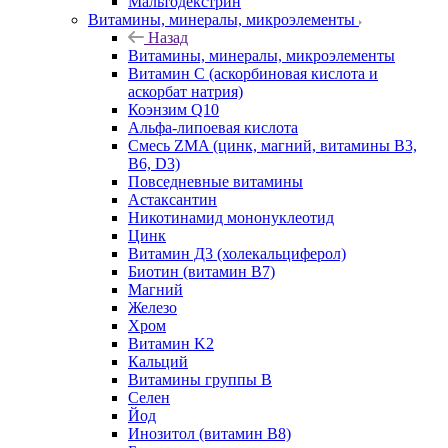
Мальтодекстрин
Витамины, минералы, микроэлементы
Назад
Витамины, минералы, микроэлементы
Витамин C (аскорбиновая кислота и
аскорбат натрия)
Коэнзим Q10
Альфа-липоевая кислота
Смесь ZMA (цинк, магний, витамины B3,
B6, D3)
Повседневные витамины
Астаксантин
Никотинамид мононуклеотид
Цинк
Витамин Д3 (холекальциферол)
Биотин (витамин B7)
Магний
Железо
Хром
Витамин K2
Кальций
Витамины группы B
Селен
Йод
Инозитол (витамин B8)