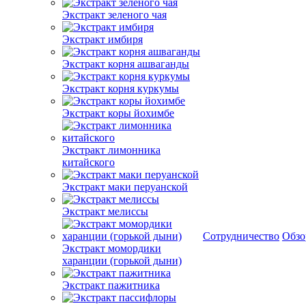
Экстракт зеленого чая
Экстракт имбиря
Экстракт корня ашваганды
Экстракт корня куркумы
Экстракт коры йохимбе
Экстракт лимонника
китайского
Экстракт маки перуанской
Экстракт мелиссы
Сотрудничество
Обз
Экстракт момордики
харанции (горькой дыни)
Экстракт пажитника