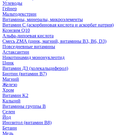
Углеводы
Гейнер
Мальтодекстрин
Витамины, минералы, микроэлементы
Витамин C (аскорбиновая кислота и аскорбат натрия)
Коэнзим Q10
Альфа-липоевая кислота
Смесь ZMA (цинк, магний, витамины B3, B6, D3)
Повседневные витамины
Астаксантин
Никотинамид мононуклеотид
Цинк
Витамин Д3 (холекальциферол)
Биотин (витамин B7)
Магний
Железо
Хром
Витамин K2
Кальций
Витамины группы B
Селен
Йод
Инозитол (витамин B8)
Бетаин
Медь