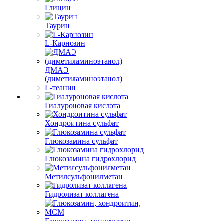
Глицин
Таурин
L-Карнозин
ДМАЭ
(диметиламиноэтанол)
L-теанин
Гиалуроновая кислота
Хондроитина сульфат
Глюкозамина сульфат
Глюкозамина гидрохлорид
Метилсульфонилметан
Гидролизат коллагена
Глюкозамин, хондроитин,