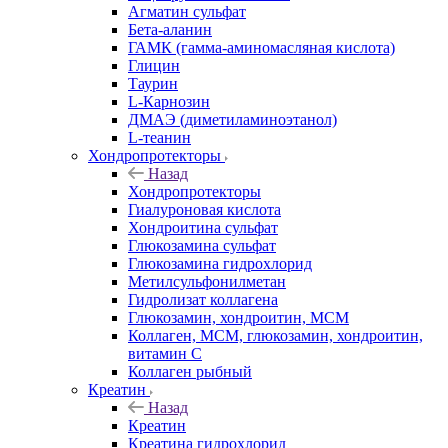
Агматин cульфат
Бета-аланин
ГАМК (гамма-аминомасляная кислота)
Глицин
Таурин
L-Карнозин
ДМАЭ (диметиламиноэтанол)
L-теанин
Хондропротекторы
Назад
Хондропротекторы
Гиалуроновая кислота
Хондроитина сульфат
Глюкозамина сульфат
Глюкозамина гидрохлорид
Метилсульфонилметан
Гидролизат коллагена
Глюкозамин, хондроитин, МСМ
Коллаген, МСМ, глюкозамин, хондроитин,
витамин С
Коллаген рыбный
Креатин
Назад
Креатин
Креатина гидрохлорид