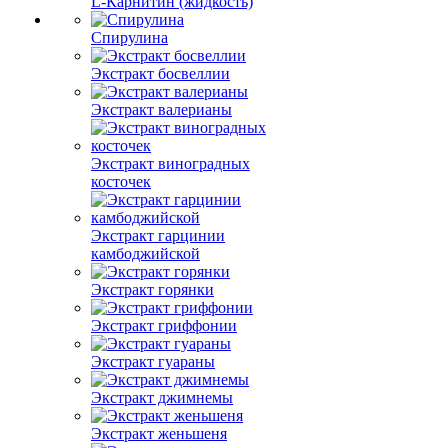
L-Карнитин (жидкость)
Спирулина
Экстракт босвеллии
Экстракт валерианы
Экстракт виноградных
косточек
Экстракт гарцинии
камбоджийской
Экстракт горянки
Экстракт гриффонии
Экстракт гуараны
Экстракт джимнемы
Экстракт женьшеня