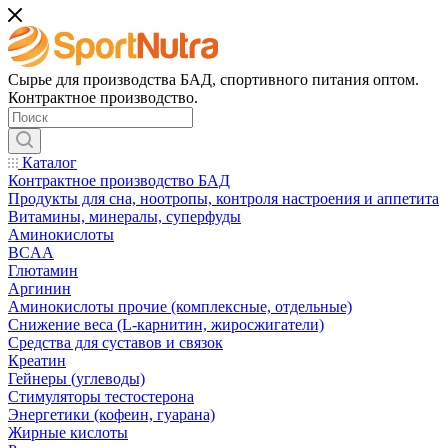
Сырье для производства БАД, спортивного питания оптом.
Контрактное производство.
Каталог
Контрактное производство БАД
Продукты для сна, ноотропы, контроля настроения и аппетита
Витамины, минералы, суперфуды
Аминокислоты
BCAA
Глютамин
Аргинин
Аминокислоты прочие (комплексные, отдельные)
Снижение веса (L-карнитин, жиросжигатели)
Средства для суставов и связок
Креатин
Гейнеры (углеводы)
Стимуляторы тестостерона
Энергетики (кофеин, гуарана)
Жирные кислоты