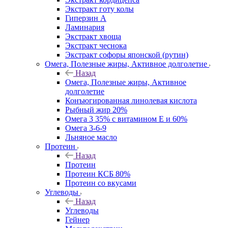
Экстракт готу колы
Гиперзин А
Ламинария
Экстракт хвоща
Экстракт чеснока
Экстракт софоры японской (рутин)
Омега, Полезные жиры, Активное долголетие
Назад
Омега, Полезные жиры, Активное
долголетие
Конъюгированная линолевая кислота
Рыбный жир 20%
Омега 3 35% с витамином Е и 60%
Омега 3-6-9
Льняное масло
Протеин
Назад
Протеин
Протеин КСБ 80%
Протеин со вкусами
Углеводы
Назад
Углеводы
Гейнер