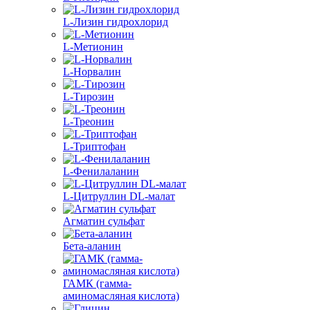
L-Лизин гидрохлорид
L-Метионин
L-Норвалин
L-Тирозин
L-Треонин
L-Триптофан
L-Фенилаланин
L-Цитруллин DL-малат
Агматин cульфат
Бета-аланин
ГАМК (гамма-
аминомасляная кислота)