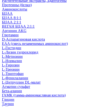
Раститетельные экстракты, адаптогены
Протеины (белки)
Аминокислоты
БЦАА
БЦАА 8:1:1
БЦАА 2:1:1
ВЕГАН БЦАА 2:1:1
Аргинин AKG
Глютамин
D-Аспарагиновая кислота
EAA (смесь незаменимых аминокислот)
L-Гистидин
L-Лизин гидрохлорид
L-Метионин
L-Норвалин
L-Тирозин
L-Треонин
L-Триптофан
L-Фенилаланин
L-Цитруллин DL-малат
Агматин cульфат
Бета-аланин
ГАМК (гамма-аминомасляная кислота)
Глицин
Таурин