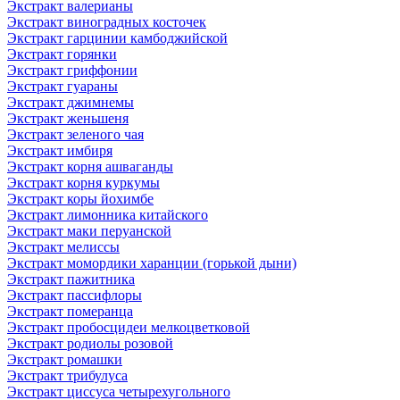
Экстракт валерианы
Экстракт виноградных косточек
Экстракт гарцинии камбоджийской
Экстракт горянки
Экстракт гриффонии
Экстракт гуараны
Экстракт джимнемы
Экстракт женьшеня
Экстракт зеленого чая
Экстракт имбиря
Экстракт корня ашваганды
Экстракт корня куркумы
Экстракт коры йохимбе
Экстракт лимонника китайского
Экстракт маки перуанской
Экстракт мелиссы
Экстракт момордики харанции (горькой дыни)
Экстракт пажитника
Экстракт пассифлоры
Экстракт померанца
Экстракт пробосцидеи мелкоцветковой
Экстракт родиолы розовой
Экстракт ромашки
Экстракт трибулуса
Экстракт циссуса четырехугольного