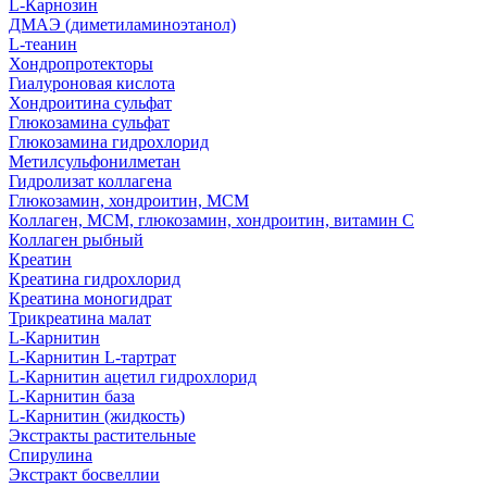
L-Карнозин
ДМАЭ (диметиламиноэтанол)
L-теанин
Хондропротекторы
Гиалуроновая кислота
Хондроитина сульфат
Глюкозамина сульфат
Глюкозамина гидрохлорид
Метилсульфонилметан
Гидролизат коллагена
Глюкозамин, хондроитин, МСМ
Коллаген, МСМ, глюкозамин, хондроитин, витамин С
Коллаген рыбный
Креатин
Креатина гидрохлорид
Креатина моногидрат
Трикреатина малат
L-Карнитин
L-Карнитин L-тартрат
L-Карнитин ацетил гидрохлорид
L-Карнитин база
L-Карнитин (жидкость)
Экстракты растительные
Спирулина
Экстракт босвеллии