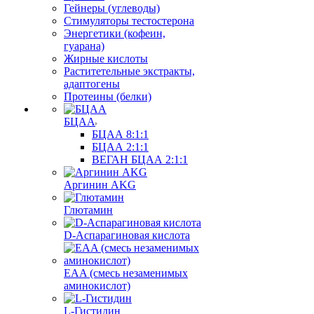
Гейнеры (углеводы)
Стимуляторы тестостерона
Энергетики (кофеин,
гуарана)
Жирные кислоты
Раститетельные экстракты,
адаптогены
Протеины (белки)
БЦАА
БЦАА 8:1:1
БЦАА 2:1:1
ВЕГАН БЦАА 2:1:1
Аргинин AKG
Глютамин
D-Аспарагиновая кислота
EAA (смесь незаменимых
аминокислот)
L-Гистидин