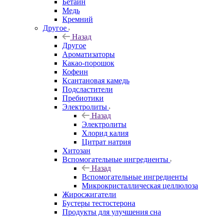
Бетаин
Медь
Кремний
Другое
Назад
Другое
Ароматизаторы
Какао-порошок
Кофеин
Ксантановая камедь
Подсластители
Пребиотики
Электролиты
Назад
Электролиты
Хлорид калия
Цитрат натрия
Хитозан
Вспомогательные ингредиенты
Назад
Вспомогательные ингредиенты
Микрокристаллическая целлюлоза
Жиросжигатели
Бустеры тестостерона
Продукты для улучшения сна