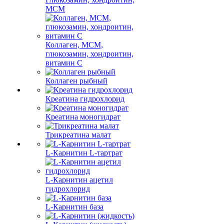
МСМ
Коллаген, МСМ,
глюкозамин, хондроитин,
витамин С
Коллаген рыбный
Креатина гидрохлорид
Креатина моногидрат
Трикреатина малат
L-Карнитин L-тартрат
L-Карнитин ацетил
гидрохлорид
L-Карнитин база