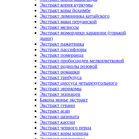
Экстракт корня куркумы
Экстракт коры йохимбе
Экстракт лимонника китайского
Экстракт маки перуанской
Экстракт мелиссы
Экстракт момордики харанции (горькой
дыни)
Экстракт пажитника
Экстракт пассифлоры
Экстракт померанца
Экстракт пробосцидеи мелкоцветковой
Экстракт родиолы розовой
Экстракт ромашки
Экстракт трибулуса
Экстракт циссуса четырехугольного
Экстракт эврикомы
Экстракт эхинацеи
Бакопа монье экстракт
Экстракт герани
Экстракт асаи
Экстракт шпината
Экстракт кассии
Экстракт черного перца
Экстракт коры корицы
Экстракт кордицепса