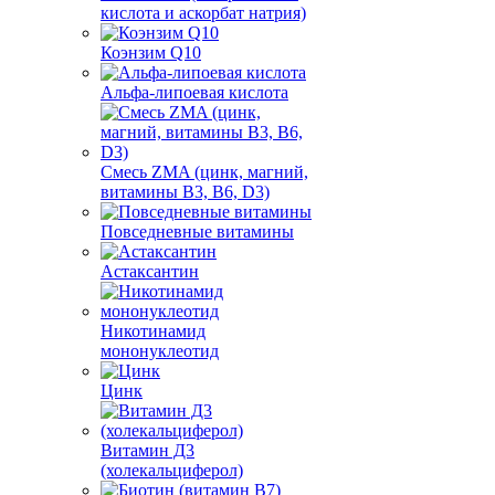
кислота и аскорбат натрия)
Коэнзим Q10
Альфа-липоевая кислота
Смесь ZMA (цинк, магний,
витамины B3, B6, D3)
Повседневные витамины
Астаксантин
Никотинамид
мононуклеотид
Цинк
Витамин Д3
(холекальциферол)