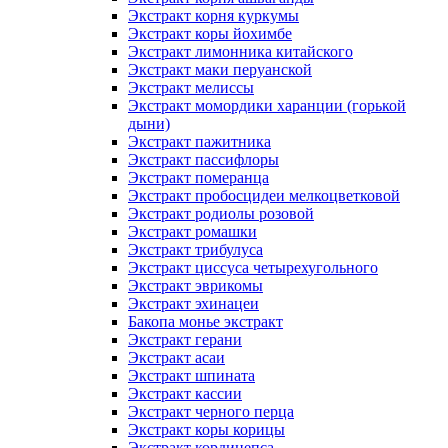
Экстракт корня куркумы
Экстракт коры йохимбе
Экстракт лимонника китайского
Экстракт маки перуанской
Экстракт мелиссы
Экстракт момордики харанции (горькой
дыни)
Экстракт пажитника
Экстракт пассифлоры
Экстракт померанца
Экстракт пробосцидеи мелкоцветковой
Экстракт родиолы розовой
Экстракт ромашки
Экстракт трибулуса
Экстракт циссуса четырехугольного
Экстракт эврикомы
Экстракт эхинацеи
Бакопа монье экстракт
Экстракт герани
Экстракт асаи
Экстракт шпината
Экстракт кассии
Экстракт черного перца
Экстракт коры корицы
Экстракт кордицепса