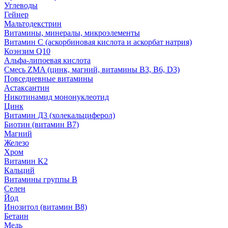
Углеводы
Гейнер
Мальтодекстрин
Витамины, минералы, микроэлементы
Витамин C (аскорбиновая кислота и аскорбат натрия)
Коэнзим Q10
Альфа-липоевая кислота
Смесь ZMA (цинк, магний, витамины B3, B6, D3)
Повседневные витамины
Астаксантин
Никотинамид мононуклеотид
Цинк
Витамин Д3 (холекальциферол)
Биотин (витамин B7)
Магний
Железо
Хром
Витамин K2
Кальций
Витамины группы B
Селен
Йод
Инозитол (витамин B8)
Бетаин
Медь