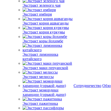
Экстракт зеленого чая
Экстракт имбиря
Экстракт корня ашваганды
Экстракт корня куркумы
Экстракт коры йохимбе
Экстракт лимонника
китайского
Экстракт маки перуанской
Экстракт мелиссы
Сотрудничество
Обз
Экстракт момордики
харанции (горькой дыни)
Экстракт пажитника