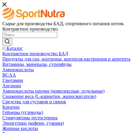
Сырье для производства БАД, спортивного питания оптом.
Контрактное производство.
Каталог
Контрактное производство БАД
Продукты для сна, ноотропы, контроля настроения и аппетита
Витамины, минералы, суперфуды
Аминокислоты
BCAA
Глютамин
Аргинин
Аминокислоты прочие (комплексные, отдельные)
Снижение веса (L-карнитин, жиросжигатели)
Средства для суставов и связок
Креатин
Гейнеры (углеводы)
Стимуляторы тестостерона
Энергетики (кофеин, гуарана)
Жирные кислоты