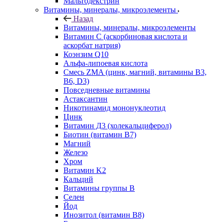
Мальтодекстрин
Витамины, минералы, микроэлементы
Назад
Витамины, минералы, микроэлементы
Витамин C (аскорбиновая кислота и
аскорбат натрия)
Коэнзим Q10
Альфа-липоевая кислота
Смесь ZMA (цинк, магний, витамины B3,
B6, D3)
Повседневные витамины
Астаксантин
Никотинамид мононуклеотид
Цинк
Витамин Д3 (холекальциферол)
Биотин (витамин B7)
Магний
Железо
Хром
Витамин K2
Кальций
Витамины группы B
Селен
Йод
Инозитол (витамин B8)