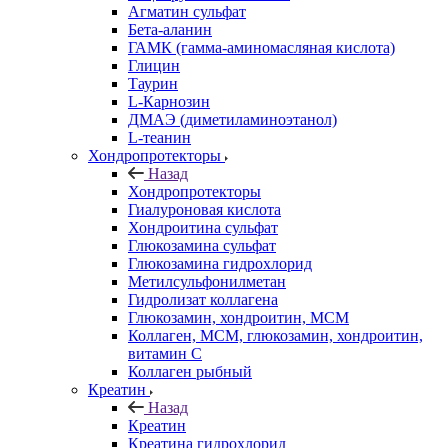
Агматин cульфат
Бета-аланин
ГАМК (гамма-аминомасляная кислота)
Глицин
Таурин
L-Карнозин
ДМАЭ (диметиламиноэтанол)
L-теанин
Хондропротекторы
Назад
Хондропротекторы
Гиалуроновая кислота
Хондроитина сульфат
Глюкозамина сульфат
Глюкозамина гидрохлорид
Метилсульфонилметан
Гидролизат коллагена
Глюкозамин, хондроитин, МСМ
Коллаген, МСМ, глюкозамин, хондроитин,
витамин С
Коллаген рыбный
Креатин
Назад
Креатин
Креатина гидрохлорид