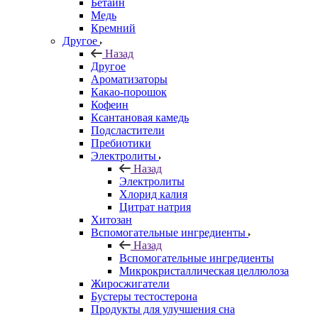
Бетаин
Медь
Кремний
Другое
Назад
Другое
Ароматизаторы
Какао-порошок
Кофеин
Ксантановая камедь
Подсластители
Пребиотики
Электролиты
Назад
Электролиты
Хлорид калия
Цитрат натрия
Хитозан
Вспомогательные ингредиенты
Назад
Вспомогательные ингредиенты
Микрокристаллическая целлюлоза
Жиросжигатели
Бустеры тестостерона
Продукты для улучшения сна