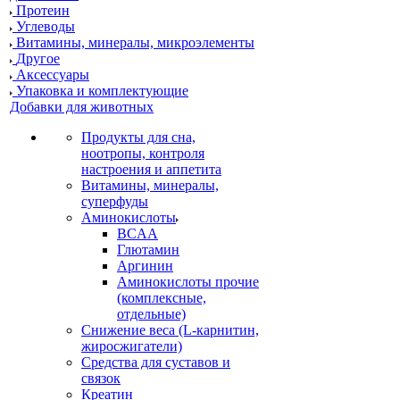
Протеин
Углеводы
Витамины, минералы, микроэлементы
Другое
Аксессуары
Упаковка и комплектующие
Добавки для животных
Продукты для сна,
ноотропы, контроля
настроения и аппетита
Витамины, минералы,
суперфуды
Аминокислоты
BCAA
Глютамин
Аргинин
Аминокислоты прочие
(комплексные,
отдельные)
Снижение веса (L-карнитин,
жиросжигатели)
Средства для суставов и
связок
Креатин