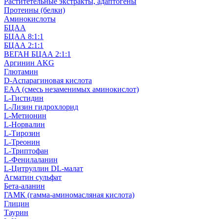
Раститетельные экстракты, адаптогены
Протеины (белки)
Аминокислоты
БЦАА
БЦАА 8:1:1
БЦАА 2:1:1
ВЕГАН БЦАА 2:1:1
Аргинин AKG
Глютамин
D-Аспарагиновая кислота
EAA (смесь незаменимых аминокислот)
L-Гистидин
L-Лизин гидрохлорид
L-Метионин
L-Норвалин
L-Тирозин
L-Треонин
L-Триптофан
L-Фенилаланин
L-Цитруллин DL-малат
Агматин cульфат
Бета-аланин
ГАМК (гамма-аминомасляная кислота)
Глицин
Таурин