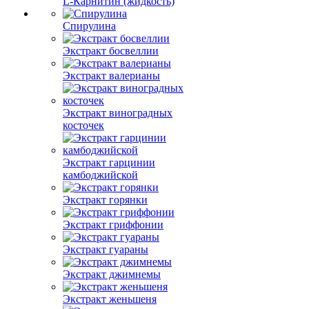
L-Карнитин (жидкость)
Спирулина
Экстракт босвеллии
Экстракт валерианы
Экстракт виноградных
косточек
Экстракт гарцинии
камбоджийской
Экстракт горянки
Экстракт гриффонии
Экстракт гуараны
Экстракт джимнемы
Экстракт женьшеня