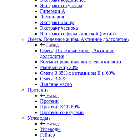
Экстракт готу колы
Гиперзин А
Ламинария
Экстракт хвоща
Экстракт чеснока
Экстракт софоры японской (рутин)
Омега, Полезные жиры, Активное долголетие
Назад
Омега, Полезные жиры, Активное
долголетие
Конъюгированная линолевая кислота
Рыбный жир 20%
Омега 3 35% с витамином Е и 60%
Омега 3-6-9
Льняное масло
Протеин
Назад
Протеин
Протеин КСБ 80%
Протеин со вкусами
Углеводы
Назад
Углеводы
Гейнер