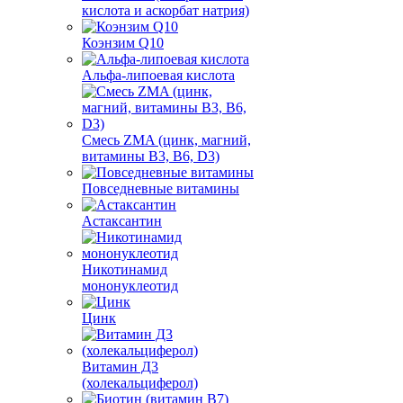
кислота и аскорбат натрия)
Коэнзим Q10
Альфа-липоевая кислота
Смесь ZMA (цинк, магний,
витамины B3, B6, D3)
Повседневные витамины
Астаксантин
Никотинамид
мононуклеотид
Цинк
Витамин Д3
(холекальциферол)