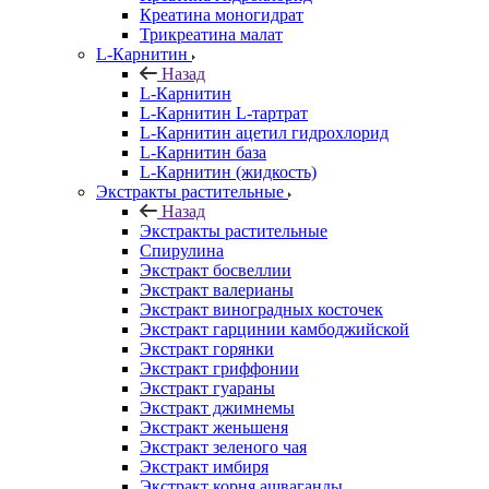
Креатина моногидрат
Трикреатина малат
L-Карнитин
Назад
L-Карнитин
L-Карнитин L-тартрат
L-Карнитин ацетил гидрохлорид
L-Карнитин база
L-Карнитин (жидкость)
Экстракты растительные
Назад
Экстракты растительные
Спирулина
Экстракт босвеллии
Экстракт валерианы
Экстракт виноградных косточек
Экстракт гарцинии камбоджийской
Экстракт горянки
Экстракт гриффонии
Экстракт гуараны
Экстракт джимнемы
Экстракт женьшеня
Экстракт зеленого чая
Экстракт имбиря
Экстракт корня ашваганды