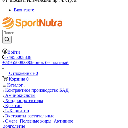
г. Москва, Ильменский пр., 4, стр. 9.
Вконтакте
Войти
+74955008338
+74955008338
Звонок бесплатный
Отложенные
0
Корзина
0
Каталог
Контрактное производство БАД
Аминокислоты
Хондропротекторы
Креатин
L-Карнитин
Экстракты растительные
Омега, Полезные жиры, Активное
долголетие