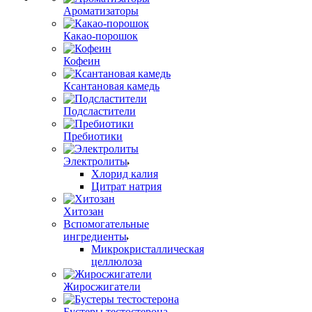
Ароматизаторы
Какао-порошок
Кофеин
Ксантановая камедь
Подсластители
Пребиотики
Электролиты
Хлорид калия
Цитрат натрия
Хитозан
Вспомогательные
ингредиенты
Микрокристаллическая
целлюлоза
Жиросжигатели
Бустеры тестостерона