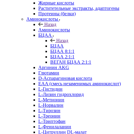
Жирные кислоты
Раститетельные экстракты, адаптогены
Протеины (белки)
Аминокислоты
Назад
Аминокислоты
БЦАА
Назад
БЦАА
БЦАА 8:1:1
БЦАА 2:1:1
ВЕГАН БЦАА 2:1:1
Аргинин AKG
Глютамин
D-Аспарагиновая кислота
EAA (смесь незаменимых аминокислот)
L-Гистидин
L-Лизин гидрохлорид
L-Метионин
L-Норвалин
L-Тирозин
L-Треонин
L-Триптофан
L-Фенилаланин
L-Цитруллин DL-малат