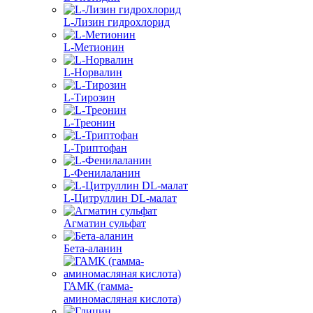
L-Лизин гидрохлорид
L-Метионин
L-Норвалин
L-Тирозин
L-Треонин
L-Триптофан
L-Фенилаланин
L-Цитруллин DL-малат
Агматин cульфат
Бета-аланин
ГАМК (гамма-
аминомасляная кислота)