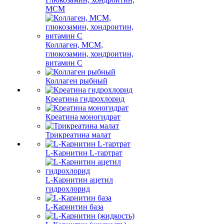
МСМ
Коллаген, МСМ,
глюкозамин, хондроитин,
витамин С
Коллаген рыбный
Креатина гидрохлорид
Креатина моногидрат
Трикреатина малат
L-Карнитин L-тартрат
L-Карнитин ацетил
гидрохлорид
L-Карнитин база