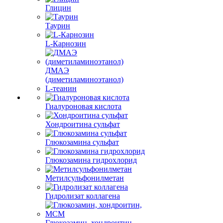
Глицин
Таурин
L-Карнозин
ДМАЭ
(диметиламиноэтанол)
L-теанин
Гиалуроновая кислота
Хондроитина сульфат
Глюкозамина сульфат
Глюкозамина гидрохлорид
Метилсульфонилметан
Гидролизат коллагена
Глюкозамин, хондроитин,