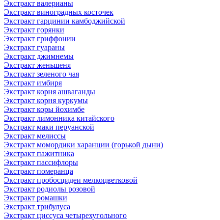
Экстракт валерианы
Экстракт виноградных косточек
Экстракт гарцинии камбоджийской
Экстракт горянки
Экстракт гриффонии
Экстракт гуараны
Экстракт джимнемы
Экстракт женьшеня
Экстракт зеленого чая
Экстракт имбиря
Экстракт корня ашваганды
Экстракт корня куркумы
Экстракт коры йохимбе
Экстракт лимонника китайского
Экстракт маки перуанской
Экстракт мелиссы
Экстракт момордики харанции (горькой дыни)
Экстракт пажитника
Экстракт пассифлоры
Экстракт померанца
Экстракт пробосцидеи мелкоцветковой
Экстракт родиолы розовой
Экстракт ромашки
Экстракт трибулуса
Экстракт циссуса четырехугольного