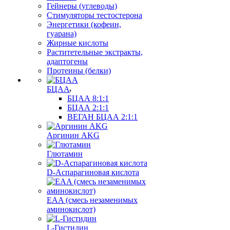
Гейнеры (углеводы)
Стимуляторы тестостерона
Энергетики (кофеин,
гуарана)
Жирные кислоты
Раститетельные экстракты,
адаптогены
Протеины (белки)
БЦАА
БЦАА 8:1:1
БЦАА 2:1:1
ВЕГАН БЦАА 2:1:1
Аргинин AKG
Глютамин
D-Аспарагиновая кислота
EAA (смесь незаменимых
аминокислот)
L-Гистидин