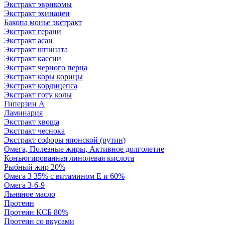
Экстракт эврикомы
Экстракт эхинацеи
Бакопа монье экстракт
Экстракт герани
Экстракт асаи
Экстракт шпината
Экстракт кассии
Экстракт черного перца
Экстракт коры корицы
Экстракт кордицепса
Экстракт готу колы
Гиперзин А
Ламинария
Экстракт хвоща
Экстракт чеснока
Экстракт софоры японской (рутин)
Омега, Полезные жиры, Активное долголетие
Конъюгированная линолевая кислота
Рыбный жир 20%
Омега 3 35% с витамином Е и 60%
Омега 3-6-9
Льняное масло
Протеин
Протеин КСБ 80%
Протеин со вкусами