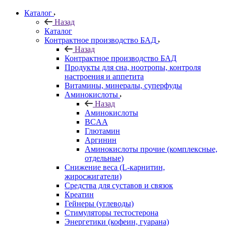
Каталог
Назад
Каталог
Контрактное производство БАД
Назад
Контрактное производство БАД
Продукты для сна, ноотропы, контроля
настроения и аппетита
Витамины, минералы, суперфуды
Аминокислоты
Назад
Аминокислоты
BCAA
Глютамин
Аргинин
Аминокислоты прочие (комплексные,
отдельные)
Снижение веса (L-карнитин,
жиросжигатели)
Средства для суставов и связок
Креатин
Гейнеры (углеводы)
Стимуляторы тестостерона
Энергетики (кофеин, гуарана)