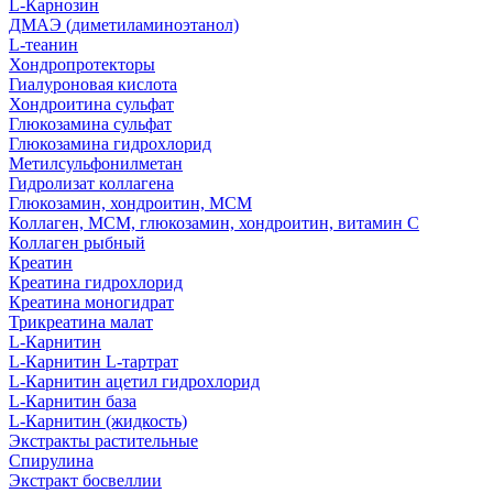
L-Карнозин
ДМАЭ (диметиламиноэтанол)
L-теанин
Хондропротекторы
Гиалуроновая кислота
Хондроитина сульфат
Глюкозамина сульфат
Глюкозамина гидрохлорид
Метилсульфонилметан
Гидролизат коллагена
Глюкозамин, хондроитин, МСМ
Коллаген, МСМ, глюкозамин, хондроитин, витамин С
Коллаген рыбный
Креатин
Креатина гидрохлорид
Креатина моногидрат
Трикреатина малат
L-Карнитин
L-Карнитин L-тартрат
L-Карнитин ацетил гидрохлорид
L-Карнитин база
L-Карнитин (жидкость)
Экстракты растительные
Спирулина
Экстракт босвеллии