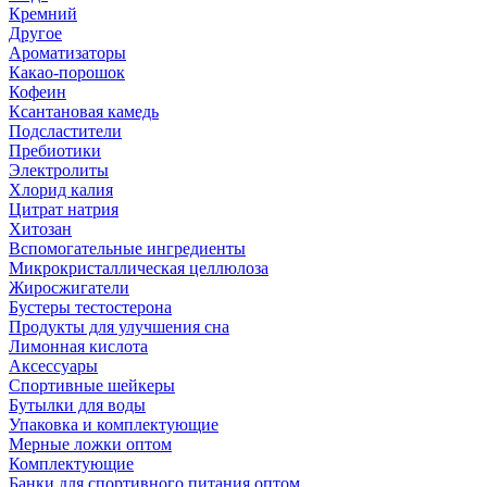
Кремний
Другое
Ароматизаторы
Какао-порошок
Кофеин
Ксантановая камедь
Подсластители
Пребиотики
Электролиты
Хлорид калия
Цитрат натрия
Хитозан
Вспомогательные ингредиенты
Микрокристаллическая целлюлоза
Жиросжигатели
Бустеры тестостерона
Продукты для улучшения сна
Лимонная кислота
Аксессуары
Спортивные шейкеры
Бутылки для воды
Упаковка и комплектующие
Мерные ложки оптом
Комплектующие
Банки для спортивного питания оптом