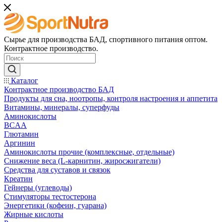
Сырье для производства БАД, спортивного питания оптом.
Контрактное производство.
Каталог
Контрактное производство БАД
Продукты для сна, ноотропы, контроля настроения и аппетита
Витамины, минералы, суперфуды
Аминокислоты
BCAA
Глютамин
Аргинин
Аминокислоты прочие (комплексные, отдельные)
Снижение веса (L-карнитин, жиросжигатели)
Средства для суставов и связок
Креатин
Гейнеры (углеводы)
Стимуляторы тестостерона
Энергетики (кофеин, гуарана)
Жирные кислоты