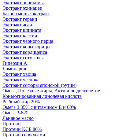
Экстракт эврикомы
Экстракт эхинацеи
Бакопа монье экстракт
Экстракт герани
Экстракт асаи
Экстракт шпината
Экстракт кассии
Экстракт черного перца
Экстракт коры корицы
Экстракт кордицепса
Экстракт готу колы
Гиперзин А
Ламинария
Экстракт хвоща
Экстракт чеснока
Экстракт софоры японской (рутин)
Омега, Полезные жиры, Активное долголетие
Конъюгированная линолевая кислота
Рыбный жир 20%
Омега 3 35% с витамином Е и 60%
Омега 3-6-9
Льняное масло
Протеин
Протеин КСБ 80%
Протеин со вкусами