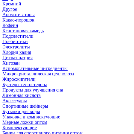
Кремний
Другое
Ароматизаторы
Какао-порошок
Кофеин
Ксантановая камедь
Подсластители
Пребиотики
Электролиты
Хлорид калия
Цитрат натрия
Хитозан
Вспомогательные ингредиенты
Микрокристаллическая целлюлоза
Жиросжигатели
Бустеры тестостерона
Продукты для улучшения сна
Лимонная кислота
Аксессуары
Спортивные шейкеры
Бутылки для воды
Упаковка и комплектующие
Мерные ложки оптом
Комплектующие
Банки для спортивного питания оптом