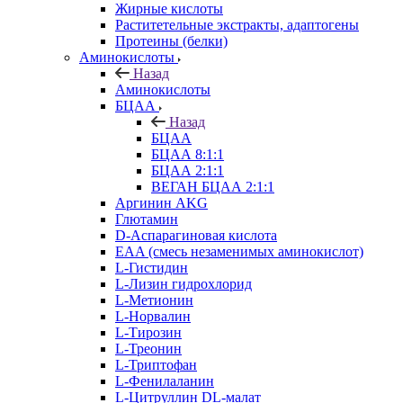
Жирные кислоты
Раститетельные экстракты, адаптогены
Протеины (белки)
Аминокислоты
Назад
Аминокислоты
БЦАА
Назад
БЦАА
БЦАА 8:1:1
БЦАА 2:1:1
ВЕГАН БЦАА 2:1:1
Аргинин AKG
Глютамин
D-Аспарагиновая кислота
EAA (смесь незаменимых аминокислот)
L-Гистидин
L-Лизин гидрохлорид
L-Метионин
L-Норвалин
L-Тирозин
L-Треонин
L-Триптофан
L-Фенилаланин
L-Цитруллин DL-малат