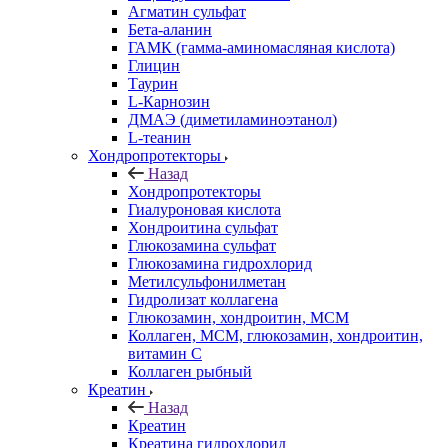
Агматин cульфат
Бета-аланин
ГАМК (гамма-аминомасляная кислота)
Глицин
Таурин
L-Карнозин
ДМАЭ (диметиламиноэтанол)
L-теанин
Хондропротекторы
Назад
Хондропротекторы
Гиалуроновая кислота
Хондроитина сульфат
Глюкозамина сульфат
Глюкозамина гидрохлорид
Метилсульфонилметан
Гидролизат коллагена
Глюкозамин, хондроитин, МСМ
Коллаген, МСМ, глюкозамин, хондроитин,
витамин С
Коллаген рыбный
Креатин
Назад
Креатин
Креатина гидрохлорид