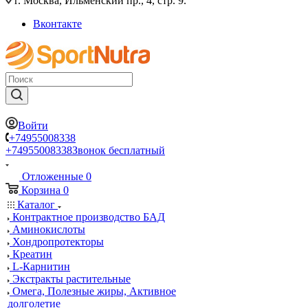
г. Москва, Ильменский пр., 4, стр. 9.
Вконтакте
Войти
+74955008338
+74955008338
Звонок бесплатный
Отложенные
0
Корзина
0
Каталог
Контрактное производство БАД
Аминокислоты
Хондропротекторы
Креатин
L-Карнитин
Экстракты растительные
Омега, Полезные жиры, Активное
долголетие