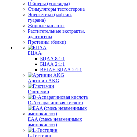
Гейнеры (углеводы)
Стимуляторы тестостерона
Энергетики (кофеин,
гуарана)
Жирные кислоты
Раститетельные экстракты,
адаптогены
Протеины (белки)
БЦАА
БЦАА 8:1:1
БЦАА 2:1:1
ВЕГАН БЦАА 2:1:1
Аргинин AKG
Глютамин
D-Аспарагиновая кислота
EAA (смесь незаменимых
аминокислот)
L-Гистидин