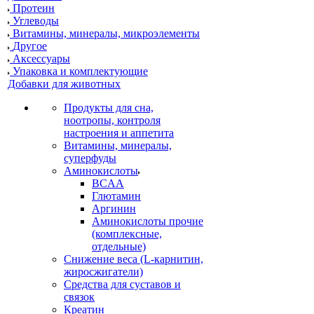
Протеин
Углеводы
Витамины, минералы, микроэлементы
Другое
Аксессуары
Упаковка и комплектующие
Добавки для животных
Продукты для сна,
ноотропы, контроля
настроения и аппетита
Витамины, минералы,
суперфуды
Аминокислоты
BCAA
Глютамин
Аргинин
Аминокислоты прочие
(комплексные,
отдельные)
Снижение веса (L-карнитин,
жиросжигатели)
Средства для суставов и
связок
Креатин