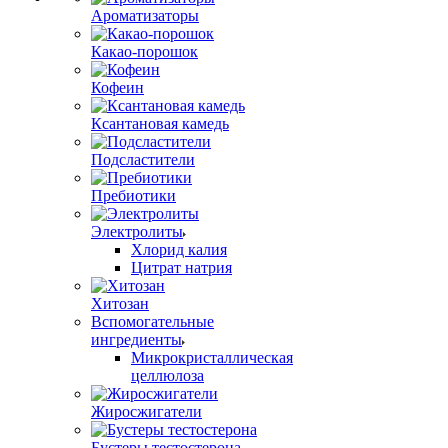
Ароматизаторы
Какао-порошок
Кофеин
Ксантановая камедь
Подсластители
Пребиотики
Электролиты
Хлорид калия
Цитрат натрия
Хитозан
Вспомогательные
ингредиенты
Микрокристаллическая
целлюлоза
Жиросжигатели
Бустеры тестостерона