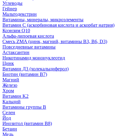
Углеводы
Гейнер
Мальтодекстрин
Витамины, минералы, микроэлементы
Витамин C (аскорбиновая кислота и аскорбат натрия)
Коэнзим Q10
Альфа-липоевая кислота
Смесь ZMA (цинк, магний, витамины B3, B6, D3)
Повседневные витамины
Астаксантин
Никотинамид мононуклеотид
Цинк
Витамин Д3 (холекальциферол)
Биотин (витамин B7)
Магний
Железо
Хром
Витамин K2
Кальций
Витамины группы B
Селен
Йод
Инозитол (витамин B8)
Бетаин
Медь