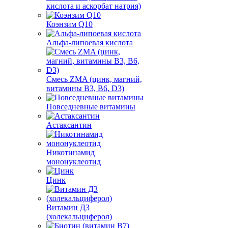
кислота и аскорбат натрия)
Коэнзим Q10
Альфа-липоевая кислота
Смесь ZMA (цинк, магний,
витамины B3, B6, D3)
Повседневные витамины
Астаксантин
Никотинамид
мононуклеотид
Цинк
Витамин Д3
(холекальциферол)