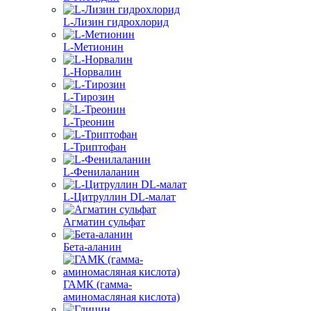
L-Лизин гидрохлорид
L-Метионин
L-Норвалин
L-Тирозин
L-Треонин
L-Триптофан
L-Фенилаланин
L-Цитруллин DL-малат
Агматин cульфат
Бета-аланин
ГАМК (гамма-
аминомасляная кислота)