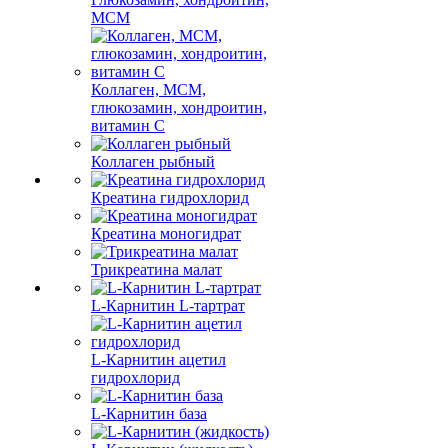
МСМ
Коллаген, МСМ,
глюкозамин, хондроитин,
витамин С
Коллаген рыбный
Креатина гидрохлорид
Креатина моногидрат
Трикреатина малат
L-Карнитин L-тартрат
L-Карнитин ацетил
гидрохлорид
L-Карнитин база