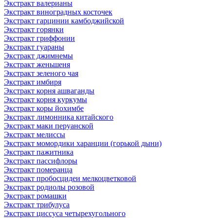
Экстракт валерианы
Экстракт виноградных косточек
Экстракт гарцинии камбоджийской
Экстракт горянки
Экстракт гриффонии
Экстракт гуараны
Экстракт джимнемы
Экстракт женьшеня
Экстракт зеленого чая
Экстракт имбиря
Экстракт корня ашваганды
Экстракт корня куркумы
Экстракт коры йохимбе
Экстракт лимонника китайского
Экстракт маки перуанской
Экстракт мелиссы
Экстракт момордики харанции (горькой дыни)
Экстракт пажитника
Экстракт пассифлоры
Экстракт померанца
Экстракт пробосцидеи мелкоцветковой
Экстракт родиолы розовой
Экстракт ромашки
Экстракт трибулуса
Экстракт циссуса четырехугольного