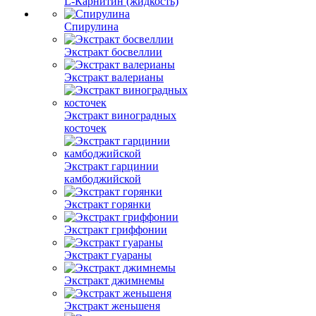
L-Карнитин (жидкость)
Спирулина
Экстракт босвеллии
Экстракт валерианы
Экстракт виноградных
косточек
Экстракт гарцинии
камбоджийской
Экстракт горянки
Экстракт гриффонии
Экстракт гуараны
Экстракт джимнемы
Экстракт женьшеня