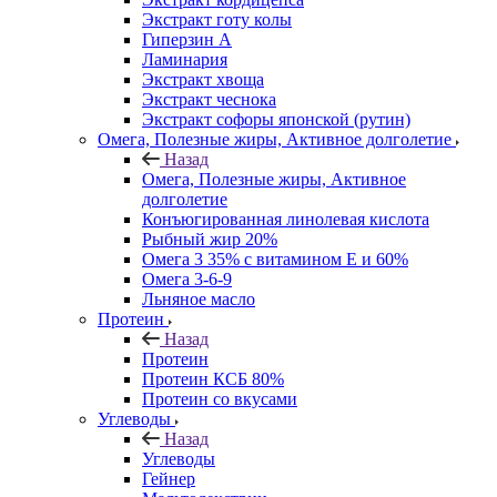
Экстракт готу колы
Гиперзин А
Ламинария
Экстракт хвоща
Экстракт чеснока
Экстракт софоры японской (рутин)
Омега, Полезные жиры, Активное долголетие
Назад
Омега, Полезные жиры, Активное
долголетие
Конъюгированная линолевая кислота
Рыбный жир 20%
Омега 3 35% с витамином Е и 60%
Омега 3-6-9
Льняное масло
Протеин
Назад
Протеин
Протеин КСБ 80%
Протеин со вкусами
Углеводы
Назад
Углеводы
Гейнер