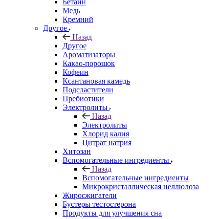
Бетаин
Медь
Кремний
Другое
Назад
Другое
Ароматизаторы
Какао-порошок
Кофеин
Ксантановая камедь
Подсластители
Пребиотики
Электролиты
Назад
Электролиты
Хлорид калия
Цитрат натрия
Хитозан
Вспомогательные ингредиенты
Назад
Вспомогательные ингредиенты
Микрокристаллическая целлюлоза
Жиросжигатели
Бустеры тестостерона
Продукты для улучшения сна