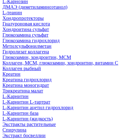
L-Карнозин
ДМАЭ (диметиламиноэтанол)
L-теанин
Хондропротекторы
Гиалуроновая кислота
Хондроитина сульфат
Глюкозамина сульфат
Глюкозамина гидрохлорид
Метилсульфонилметан
Гидролизат коллагена
Глюкозамин, хондроитин, МСМ
Коллаген, МСМ, глюкозамин, хондроитин, витамин С
Коллаген рыбный
Креатин
Креатина гидрохлорид
Креатина моногидрат
Трикреатина малат
L-Карнитин
L-Карнитин L-тартрат
L-Карнитин ацетил гидрохлорид
L-Карнитин база
L-Карнитин (жидкость)
Экстракты растительные
Спирулина
Экстракт босвеллии