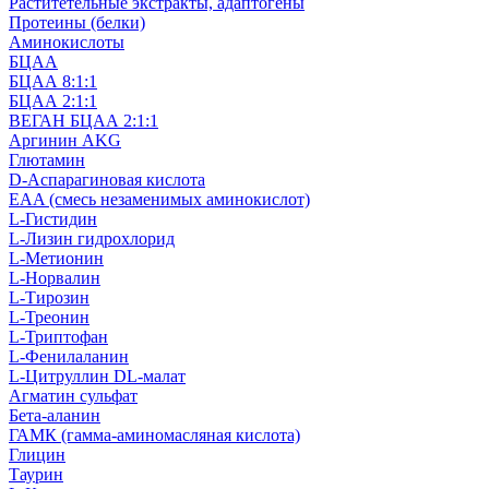
Раститетельные экстракты, адаптогены
Протеины (белки)
Аминокислоты
БЦАА
БЦАА 8:1:1
БЦАА 2:1:1
ВЕГАН БЦАА 2:1:1
Аргинин AKG
Глютамин
D-Аспарагиновая кислота
EAA (смесь незаменимых аминокислот)
L-Гистидин
L-Лизин гидрохлорид
L-Метионин
L-Норвалин
L-Тирозин
L-Треонин
L-Триптофан
L-Фенилаланин
L-Цитруллин DL-малат
Агматин cульфат
Бета-аланин
ГАМК (гамма-аминомасляная кислота)
Глицин
Таурин