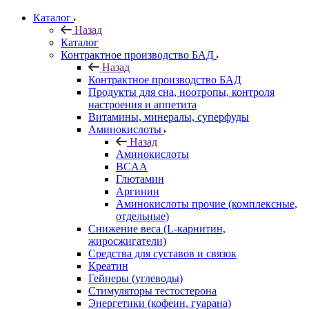
Каталог
Назад
Каталог
Контрактное производство БАД
Назад
Контрактное производство БАД
Продукты для сна, ноотропы, контроля
настроения и аппетита
Витамины, минералы, суперфуды
Аминокислоты
Назад
Аминокислоты
BCAA
Глютамин
Аргинин
Аминокислоты прочие (комплексные,
отдельные)
Снижение веса (L-карнитин,
жиросжигатели)
Средства для суставов и связок
Креатин
Гейнеры (углеводы)
Стимуляторы тестостерона
Энергетики (кофеин, гуарана)