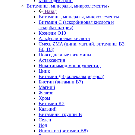
Мальтодекстрин
Витамины, минералы, микроэлементы
Назад
Витамины, минералы, микроэлементы
Витамин C (аскорбиновая кислота и
аскорбат натрия)
Коэнзим Q10
Альфа-липоевая кислота
Смесь ZMA (цинк, магний, витамины B3,
B6, D3)
Повседневные витамины
Астаксантин
Никотинамид мононуклеотид
Цинк
Витамин Д3 (холекальциферол)
Биотин (витамин B7)
Магний
Железо
Хром
Витамин K2
Кальций
Витамины группы B
Селен
Йод
Инозитол (витамин B8)