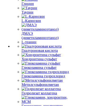
Глицин
Таурин
L-Карнозин
ДМАЭ
(диметиламиноэтанол)
L-теанин
Гиалуроновая кислота
Хондроитина сульфат
Глюкозамина сульфат
Глюкозамина гидрохлорид
Метилсульфонилметан
Гидролизат коллагена
Глюкозамин, хондроитин,