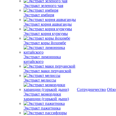
Экстракт зеленого чая
Экстракт имбиря
Экстракт корня ашваганды
Экстракт корня куркумы
Экстракт коры йохимбе
Экстракт лимонника
китайского
Экстракт маки перуанской
Экстракт мелиссы
Сотрудничество
Обз
Экстракт момордики
харанции (горькой дыни)
Экстракт пажитника