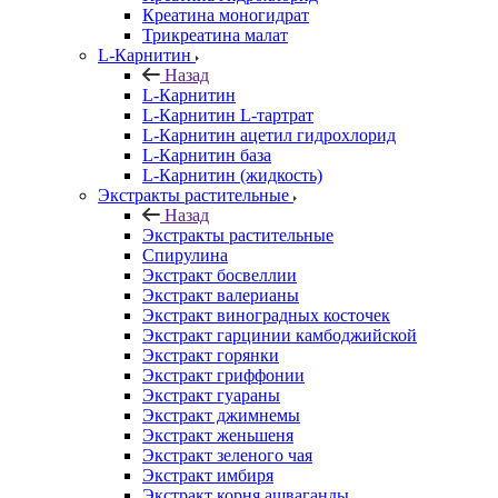
Креатина моногидрат
Трикреатина малат
L-Карнитин
Назад
L-Карнитин
L-Карнитин L-тартрат
L-Карнитин ацетил гидрохлорид
L-Карнитин база
L-Карнитин (жидкость)
Экстракты растительные
Назад
Экстракты растительные
Спирулина
Экстракт босвеллии
Экстракт валерианы
Экстракт виноградных косточек
Экстракт гарцинии камбоджийской
Экстракт горянки
Экстракт гриффонии
Экстракт гуараны
Экстракт джимнемы
Экстракт женьшеня
Экстракт зеленого чая
Экстракт имбиря
Экстракт корня ашваганды