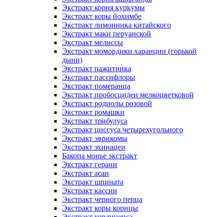
Экстракт корня куркумы
Экстракт коры йохимбе
Экстракт лимонника китайского
Экстракт маки перуанской
Экстракт мелиссы
Экстракт момордики харанции (горькой
дыни)
Экстракт пажитника
Экстракт пассифлоры
Экстракт померанца
Экстракт пробосцидеи мелкоцветковой
Экстракт родиолы розовой
Экстракт ромашки
Экстракт трибулуса
Экстракт циссуса четырехугольного
Экстракт эврикомы
Экстракт эхинацеи
Бакопа монье экстракт
Экстракт герани
Экстракт асаи
Экстракт шпината
Экстракт кассии
Экстракт черного перца
Экстракт коры корицы
Экстракт кордицепса