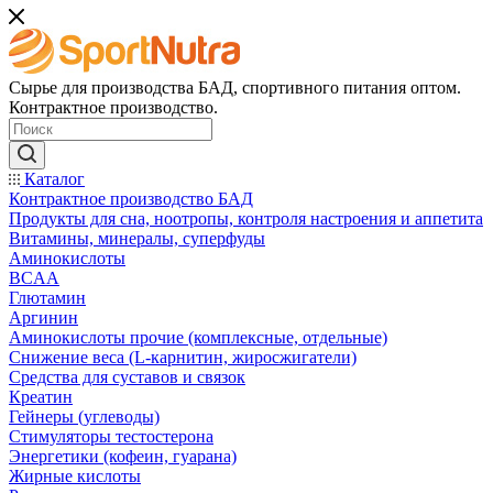
Сырье для производства БАД, спортивного питания оптом.
Контрактное производство.
Каталог
Контрактное производство БАД
Продукты для сна, ноотропы, контроля настроения и аппетита
Витамины, минералы, суперфуды
Аминокислоты
BCAA
Глютамин
Аргинин
Аминокислоты прочие (комплексные, отдельные)
Снижение веса (L-карнитин, жиросжигатели)
Средства для суставов и связок
Креатин
Гейнеры (углеводы)
Стимуляторы тестостерона
Энергетики (кофеин, гуарана)
Жирные кислоты