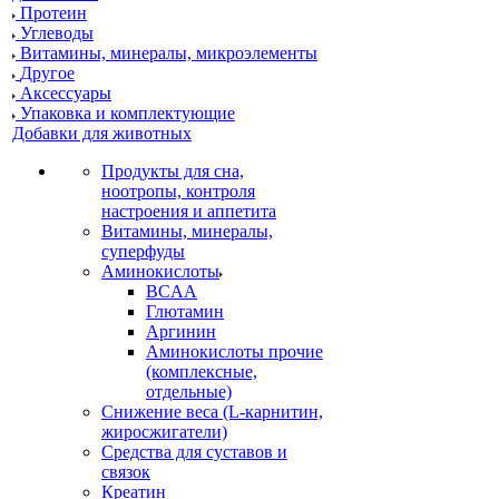
Протеин
Углеводы
Витамины, минералы, микроэлементы
Другое
Аксессуары
Упаковка и комплектующие
Добавки для животных
Продукты для сна,
ноотропы, контроля
настроения и аппетита
Витамины, минералы,
суперфуды
Аминокислоты
BCAA
Глютамин
Аргинин
Аминокислоты прочие
(комплексные,
отдельные)
Снижение веса (L-карнитин,
жиросжигатели)
Средства для суставов и
связок
Креатин