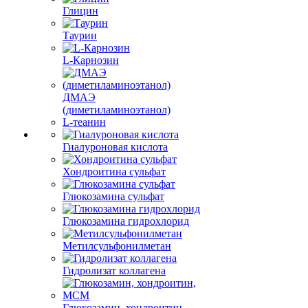
Глицин
Таурин
L-Карнозин
ДМАЭ
(диметиламиноэтанол)
L-теанин
Гиалуроновая кислота
Хондроитина сульфат
Глюкозамина сульфат
Глюкозамина гидрохлорид
Метилсульфонилметан
Гидролизат коллагена
Глюкозамин, хондроитин,