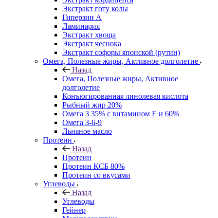
Экстракт готу колы
Гиперзин А
Ламинария
Экстракт хвоща
Экстракт чеснока
Экстракт софоры японской (рутин)
Омега, Полезные жиры, Активное долголетие
Назад
Омега, Полезные жиры, Активное
долголетие
Конъюгированная линолевая кислота
Рыбный жир 20%
Омега 3 35% с витамином Е и 60%
Омега 3-6-9
Льняное масло
Протеин
Назад
Протеин
Протеин КСБ 80%
Протеин со вкусами
Углеводы
Назад
Углеводы
Гейнер