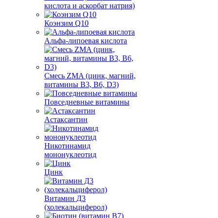
кислота и аскорбат натрия)
Коэнзим Q10
Альфа-липоевая кислота
Смесь ZMA (цинк, магний,
витамины B3, B6, D3)
Повседневные витамины
Астаксантин
Никотинамид
мононуклеотид
Цинк
Витамин Д3
(холекальциферол)