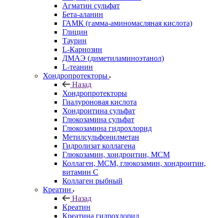
Агматин cульфат
Бета-аланин
ГАМК (гамма-аминомасляная кислота)
Глицин
Таурин
L-Карнозин
ДМАЭ (диметиламиноэтанол)
L-теанин
Хондропротекторы
Назад
Хондропротекторы
Гиалуроновая кислота
Хондроитина сульфат
Глюкозамина сульфат
Глюкозамина гидрохлорид
Метилсульфонилметан
Гидролизат коллагена
Глюкозамин, хондроитин, МСМ
Коллаген, МСМ, глюкозамин, хондроитин,
витамин С
Коллаген рыбный
Креатин
Назад
Креатин
Креатина гидрохлорид