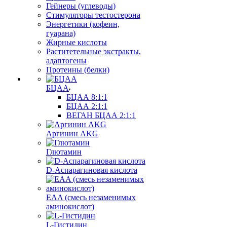
Гейнеры (углеводы)
Стимуляторы тестостерона
Энергетики (кофеин,
гуарана)
Жирные кислоты
Раститетельные экстракты,
адаптогены
Протеины (белки)
БЦАА
БЦАА 8:1:1
БЦАА 2:1:1
ВЕГАН БЦАА 2:1:1
Аргинин AKG
Глютамин
D-Аспарагиновая кислота
EAA (смесь незаменимых
аминокислот)
L-Гистидин