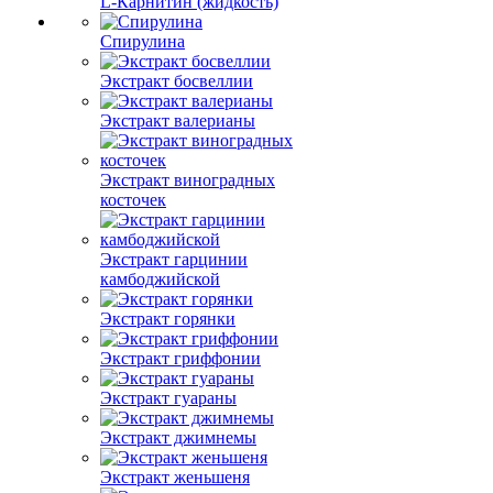
L-Карнитин (жидкость)
Спирулина
Экстракт босвеллии
Экстракт валерианы
Экстракт виноградных
косточек
Экстракт гарцинии
камбоджийской
Экстракт горянки
Экстракт гриффонии
Экстракт гуараны
Экстракт джимнемы
Экстракт женьшеня