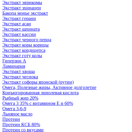
Экстракт эврикомы
Экстракт эхинацеи
Бакопа монье экстракт
Экстракт герани
Экстракт асаи
Экстракт шпината
Экстракт кассии
Экстракт черного перца
Экстракт коры корицы
Экстракт кордицепса
Экстракт готу колы
Гиперзин А
Ламинария
Экстракт хвоща
Экстракт чеснока
Экстракт софоры японской (рутин)
Омега, Полезные жиры, Активное долголетие
Конъюгированная линолевая кислота
Рыбный жир 20%
Омега 3 35% с витамином Е и 60%
Омега 3-6-9
Льняное масло
Протеин
Протеин КСБ 80%
Протеин со вкусами