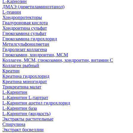
L-Карнозин
ДМАЭ (диметиламиноэтанол)
L-теанин
Хондропротекторы
Гиалуроновая кислота
Хондроитина сульфат
Глюкозамина сульфат
Глюкозамина гидрохлорид
Метилсульфонилметан
Гидролизат коллагена
Глюкозамин, хондроитин, МСМ
Коллаген, МСМ, глюкозамин, хондроитин, витамин С
Коллаген рыбный
Креатин
Креатина гидрохлорид
Креатина моногидрат
Трикреатина малат
L-Карнитин
L-Карнитин L-тартрат
L-Карнитин ацетил гидрохлорид
L-Карнитин база
L-Карнитин (жидкость)
Экстракты растительные
Спирулина
Экстракт босвеллии