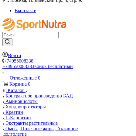
г. Москва, Ильменский пр., 4, стр. 9.
Вконтакте
Войти
+74955008338
+74955008338
Звонок бесплатный
Отложенные
0
Корзина
0
Каталог
Контрактное производство БАД
Аминокислоты
Хондропротекторы
Креатин
L-Карнитин
Экстракты растительные
Омега, Полезные жиры, Активное
долголетие