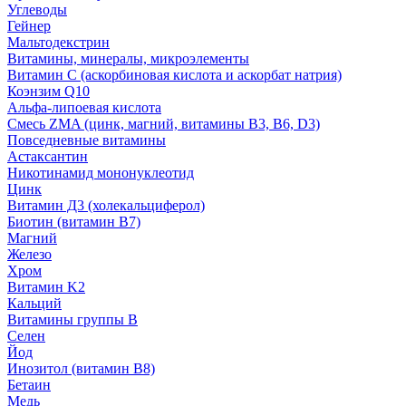
Углеводы
Гейнер
Мальтодекстрин
Витамины, минералы, микроэлементы
Витамин C (аскорбиновая кислота и аскорбат натрия)
Коэнзим Q10
Альфа-липоевая кислота
Смесь ZMA (цинк, магний, витамины B3, B6, D3)
Повседневные витамины
Астаксантин
Никотинамид мононуклеотид
Цинк
Витамин Д3 (холекальциферол)
Биотин (витамин B7)
Магний
Железо
Хром
Витамин K2
Кальций
Витамины группы B
Селен
Йод
Инозитол (витамин B8)
Бетаин
Медь