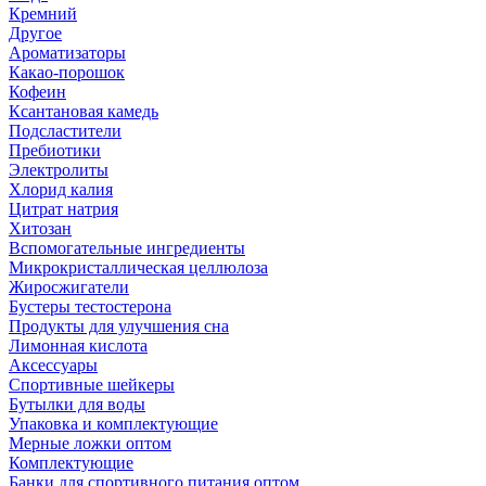
Кремний
Другое
Ароматизаторы
Какао-порошок
Кофеин
Ксантановая камедь
Подсластители
Пребиотики
Электролиты
Хлорид калия
Цитрат натрия
Хитозан
Вспомогательные ингредиенты
Микрокристаллическая целлюлоза
Жиросжигатели
Бустеры тестостерона
Продукты для улучшения сна
Лимонная кислота
Аксессуары
Спортивные шейкеры
Бутылки для воды
Упаковка и комплектующие
Мерные ложки оптом
Комплектующие
Банки для спортивного питания оптом