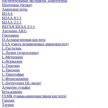
Раститетельные экстракты, адаптогены
Протеины (белки)
Аминокислоты
БЦАА
БЦАА 8:1:1
БЦАА 2:1:1
ВЕГАН БЦАА 2:1:1
Аргинин AKG
Глютамин
D-Аспарагиновая кислота
EAA (смесь незаменимых аминокислот)
L-Гистидин
L-Лизин гидрохлорид
L-Метионин
L-Норвалин
L-Тирозин
L-Треонин
L-Триптофан
L-Фенилаланин
L-Цитруллин DL-малат
Агматин cульфат
Бета-аланин
ГАМК (гамма-аминомасляная кислота)
Глицин
Таурин