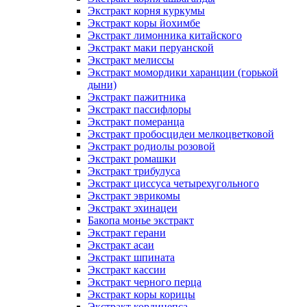
Экстракт корня куркумы
Экстракт коры йохимбе
Экстракт лимонника китайского
Экстракт маки перуанской
Экстракт мелиссы
Экстракт момордики харанции (горькой
дыни)
Экстракт пажитника
Экстракт пассифлоры
Экстракт померанца
Экстракт пробосцидеи мелкоцветковой
Экстракт родиолы розовой
Экстракт ромашки
Экстракт трибулуса
Экстракт циссуса четырехугольного
Экстракт эврикомы
Экстракт эхинацеи
Бакопа монье экстракт
Экстракт герани
Экстракт асаи
Экстракт шпината
Экстракт кассии
Экстракт черного перца
Экстракт коры корицы
Экстракт кордицепса