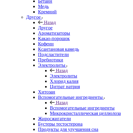
Бетаин
Медь
Кремний
Другое
Назад
Другое
Ароматизаторы
Какао-порошок
Кофеин
Ксантановая камедь
Подсластители
Пребиотики
Электролиты
Назад
Электролиты
Хлорид калия
Цитрат натрия
Хитозан
Вспомогательные ингредиенты
Назад
Вспомогательные ингредиенты
Микрокристаллическая целлюлоза
Жиросжигатели
Бустеры тестостерона
Продукты для улучшения сна