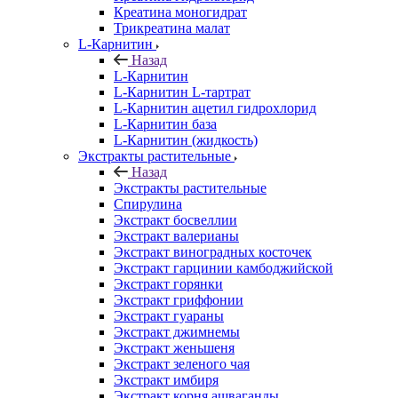
Креатина моногидрат
Трикреатина малат
L-Карнитин
Назад
L-Карнитин
L-Карнитин L-тартрат
L-Карнитин ацетил гидрохлорид
L-Карнитин база
L-Карнитин (жидкость)
Экстракты растительные
Назад
Экстракты растительные
Спирулина
Экстракт босвеллии
Экстракт валерианы
Экстракт виноградных косточек
Экстракт гарцинии камбоджийской
Экстракт горянки
Экстракт гриффонии
Экстракт гуараны
Экстракт джимнемы
Экстракт женьшеня
Экстракт зеленого чая
Экстракт имбиря
Экстракт корня ашваганды