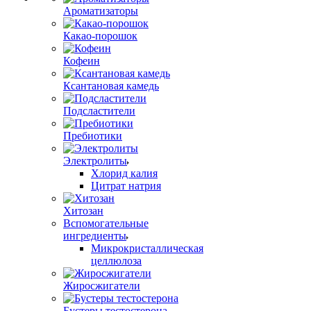
Ароматизаторы
Какао-порошок
Кофеин
Ксантановая камедь
Подсластители
Пребиотики
Электролиты
Хлорид калия
Цитрат натрия
Хитозан
Вспомогательные
ингредиенты
Микрокристаллическая
целлюлоза
Жиросжигатели
Бустеры тестостерона