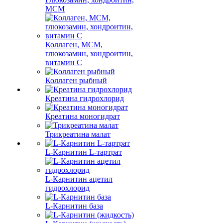
МСМ
Коллаген, МСМ,
глюкозамин, хондроитин,
витамин С
Коллаген рыбный
Креатина гидрохлорид
Креатина моногидрат
Трикреатина малат
L-Карнитин L-тартрат
L-Карнитин ацетил
гидрохлорид
L-Карнитин база