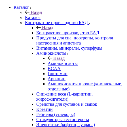
Каталог
Назад
Каталог
Контрактное производство БАД
Назад
Контрактное производство БАД
Продукты для сна, ноотропы, контроля
настроения и аппетита
Витамины, минералы, суперфуды
Аминокислоты
Назад
Аминокислоты
BCAA
Глютамин
Аргинин
Аминокислоты прочие (комплексные,
отдельные)
Снижение веса (L-карнитин,
жиросжигатели)
Средства для суставов и связок
Креатин
Гейнеры (углеводы)
Стимуляторы тестостерона
Энергетики (кофеин, гуарана)