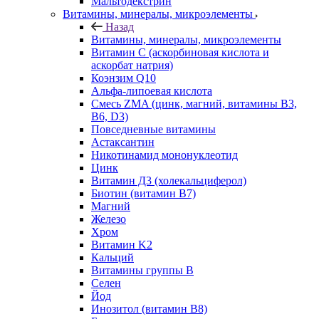
Мальтодекстрин
Витамины, минералы, микроэлементы
Назад
Витамины, минералы, микроэлементы
Витамин C (аскорбиновая кислота и
аскорбат натрия)
Коэнзим Q10
Альфа-липоевая кислота
Смесь ZMA (цинк, магний, витамины B3,
B6, D3)
Повседневные витамины
Астаксантин
Никотинамид мононуклеотид
Цинк
Витамин Д3 (холекальциферол)
Биотин (витамин B7)
Магний
Железо
Хром
Витамин K2
Кальций
Витамины группы B
Селен
Йод
Инозитол (витамин B8)