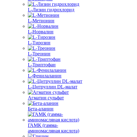
L-Лизин гидрохлорид
L-Метионин
L-Норвалин
L-Тирозин
L-Треонин
L-Триптофан
L-Фенилаланин
L-Цитруллин DL-малат
Агматин cульфат
Бета-аланин
ГАМК (гамма-
аминомасляная кислота)