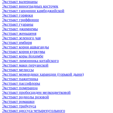
Экстракт валерианы
Экстракт виноградных косточек
Экстракт гарцинии камбоджийской
Экстракт горянки
Экстракт гриффонии
Экстракт гуараны
Экстракт джимнемы
Экстракт женьшеня
Экстракт зеленого чая
Экстракт имбиря
Экстракт корня ашваганды
Экстракт корня куркумы
Экстракт коры йохимбе
Экстракт лимонника китайского
Экстракт маки перуанской
Экстракт мелиссы
Экстракт момордики харанции (горькой дыни)
Экстракт пажитника
Экстракт пассифлоры
Экстракт померанца
Экстракт пробосцидеи мелкоцветковой
Экстракт родиолы розовой
Экстракт ромашки
Экстракт трибулуса
Экстракт циссуса четырехугольного