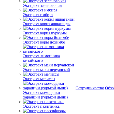
Экстракт зеленого чая
Экстракт имбиря
Экстракт корня ашваганды
Экстракт корня куркумы
Экстракт коры йохимбе
Экстракт лимонника
китайского
Экстракт маки перуанской
Экстракт мелиссы
Сотрудничество
Обз
Экстракт момордики
харанции (горькой дыни)
Экстракт пажитника