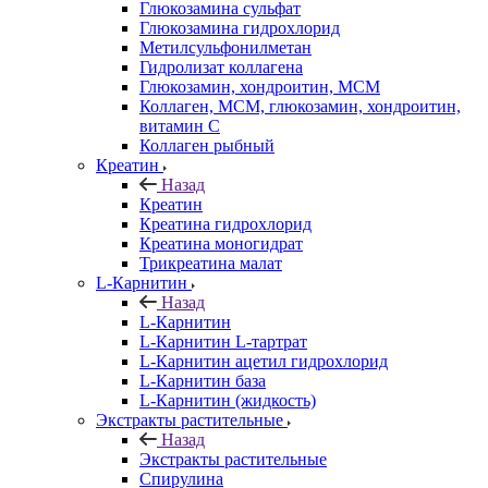
Глюкозамина сульфат
Глюкозамина гидрохлорид
Метилсульфонилметан
Гидролизат коллагена
Глюкозамин, хондроитин, МСМ
Коллаген, МСМ, глюкозамин, хондроитин,
витамин С
Коллаген рыбный
Креатин
Назад
Креатин
Креатина гидрохлорид
Креатина моногидрат
Трикреатина малат
L-Карнитин
Назад
L-Карнитин
L-Карнитин L-тартрат
L-Карнитин ацетил гидрохлорид
L-Карнитин база
L-Карнитин (жидкость)
Экстракты растительные
Назад
Экстракты растительные
Спирулина