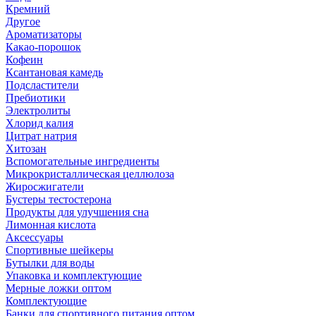
Кремний
Другое
Ароматизаторы
Какао-порошок
Кофеин
Ксантановая камедь
Подсластители
Пребиотики
Электролиты
Хлорид калия
Цитрат натрия
Хитозан
Вспомогательные ингредиенты
Микрокристаллическая целлюлоза
Жиросжигатели
Бустеры тестостерона
Продукты для улучшения сна
Лимонная кислота
Аксессуары
Спортивные шейкеры
Бутылки для воды
Упаковка и комплектующие
Мерные ложки оптом
Комплектующие
Банки для спортивного питания оптом