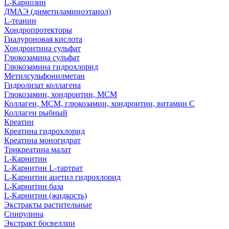
L-Карнозин
ДМАЭ (диметиламиноэтанол)
L-теанин
Хондропротекторы
Гиалуроновая кислота
Хондроитина сульфат
Глюкозамина сульфат
Глюкозамина гидрохлорид
Метилсульфонилметан
Гидролизат коллагена
Глюкозамин, хондроитин, МСМ
Коллаген, МСМ, глюкозамин, хондроитин, витамин С
Коллаген рыбный
Креатин
Креатина гидрохлорид
Креатина моногидрат
Трикреатина малат
L-Карнитин
L-Карнитин L-тартрат
L-Карнитин ацетил гидрохлорид
L-Карнитин база
L-Карнитин (жидкость)
Экстракты растительные
Спирулина
Экстракт босвеллии