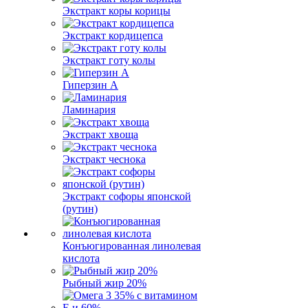
Экстракт коры корицы
Экстракт кордицепса
Экстракт готу колы
Гиперзин А
Ламинария
Экстракт хвоща
Экстракт чеснока
Экстракт софоры японской
(рутин)
Конъюгированная линолевая
кислота
Рыбный жир 20%