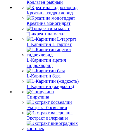
Коллаген рыбный
Креатина гидрохлорид
Креатина моногидрат
Трикреатина малат
L-Карнитин L-тартрат
L-Карнитин ацетил
гидрохлорид
L-Карнитин база
L-Карнитин (жидкость)
Спирулина
Экстракт босвеллии
Экстракт валерианы