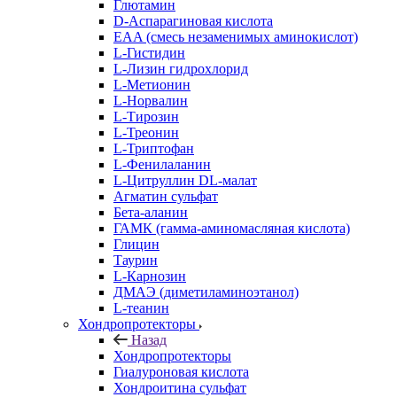
Глютамин
D-Аспарагиновая кислота
EAA (смесь незаменимых аминокислот)
L-Гистидин
L-Лизин гидрохлорид
L-Метионин
L-Норвалин
L-Тирозин
L-Треонин
L-Триптофан
L-Фенилаланин
L-Цитруллин DL-малат
Агматин cульфат
Бета-аланин
ГАМК (гамма-аминомасляная кислота)
Глицин
Таурин
L-Карнозин
ДМАЭ (диметиламиноэтанол)
L-теанин
Хондропротекторы
Назад
Хондропротекторы
Гиалуроновая кислота
Хондроитина сульфат