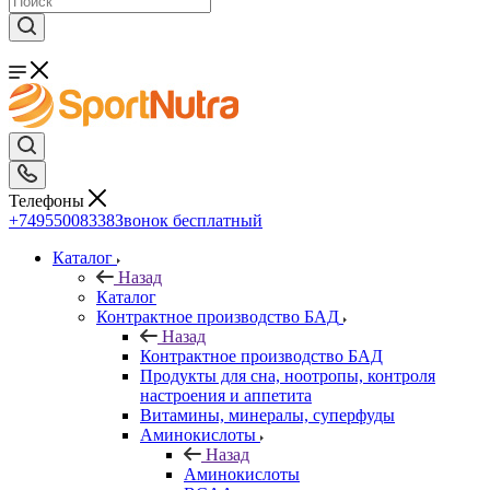
Телефоны
+74955008338
Звонок бесплатный
Каталог
Назад
Каталог
Контрактное производство БАД
Назад
Контрактное производство БАД
Продукты для сна, ноотропы, контроля
настроения и аппетита
Витамины, минералы, суперфуды
Аминокислоты
Назад
Аминокислоты