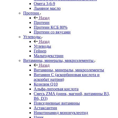
Омега 3-6-9
Льняное масло
Протеин
Назад
Протеин
Протеин КСБ 80%
Протеин со вкусами
Углеводы
Назад
Углеводы
Гейнер
Мальтодекстрин
Витамины, минералы, микроэлементы
Назад
Витамины, минералы, микроэлементы
Витамин C (аскорбиновая кислота и
аскорбат натрия)
Коэнзим Q10
Альфа-липоевая кислота
Смесь ZMA (цинк, магний, витамины B3,
B6, D3)
Повседневные витамины
Астаксантин
Никотинамид мононуклеотид
Цинк