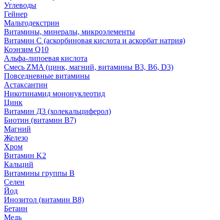
Углеводы
Гейнер
Мальтодекстрин
Витамины, минералы, микроэлементы
Витамин C (аскорбиновая кислота и аскорбат натрия)
Коэнзим Q10
Альфа-липоевая кислота
Смесь ZMA (цинк, магний, витамины B3, B6, D3)
Повседневные витамины
Астаксантин
Никотинамид мононуклеотид
Цинк
Витамин Д3 (холекальциферол)
Биотин (витамин B7)
Магний
Железо
Хром
Витамин K2
Кальций
Витамины группы B
Селен
Йод
Инозитол (витамин B8)
Бетаин
Медь