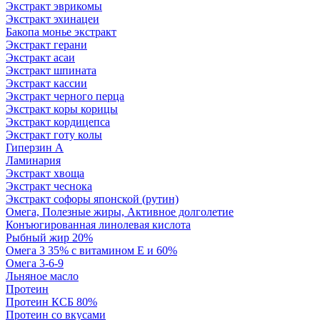
Экстракт эврикомы
Экстракт эхинацеи
Бакопа монье экстракт
Экстракт герани
Экстракт асаи
Экстракт шпината
Экстракт кассии
Экстракт черного перца
Экстракт коры корицы
Экстракт кордицепса
Экстракт готу колы
Гиперзин А
Ламинария
Экстракт хвоща
Экстракт чеснока
Экстракт софоры японской (рутин)
Омега, Полезные жиры, Активное долголетие
Конъюгированная линолевая кислота
Рыбный жир 20%
Омега 3 35% с витамином Е и 60%
Омега 3-6-9
Льняное масло
Протеин
Протеин КСБ 80%
Протеин со вкусами