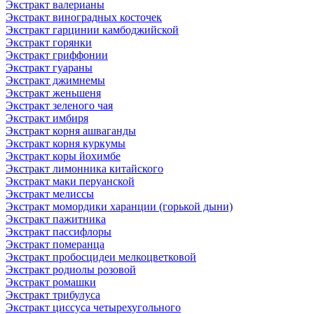
Экстракт валерианы
Экстракт виноградных косточек
Экстракт гарцинии камбоджийской
Экстракт горянки
Экстракт гриффонии
Экстракт гуараны
Экстракт джимнемы
Экстракт женьшеня
Экстракт зеленого чая
Экстракт имбиря
Экстракт корня ашваганды
Экстракт корня куркумы
Экстракт коры йохимбе
Экстракт лимонника китайского
Экстракт маки перуанской
Экстракт мелиссы
Экстракт момордики харанции (горькой дыни)
Экстракт пажитника
Экстракт пассифлоры
Экстракт померанца
Экстракт пробосцидеи мелкоцветковой
Экстракт родиолы розовой
Экстракт ромашки
Экстракт трибулуса
Экстракт циссуса четырехугольного