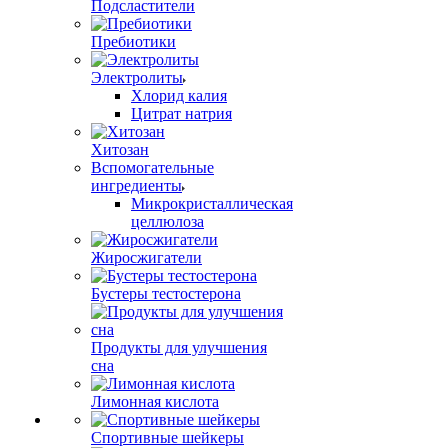
Подсластители
Пребиотики
Электролиты
Хлорид калия
Цитрат натрия
Хитозан
Вспомогательные
ингредиенты
Микрокристаллическая
целлюлоза
Жиросжигатели
Бустеры тестостерона
Продукты для улучшения
сна
Лимонная кислота
Спортивные шейкеры