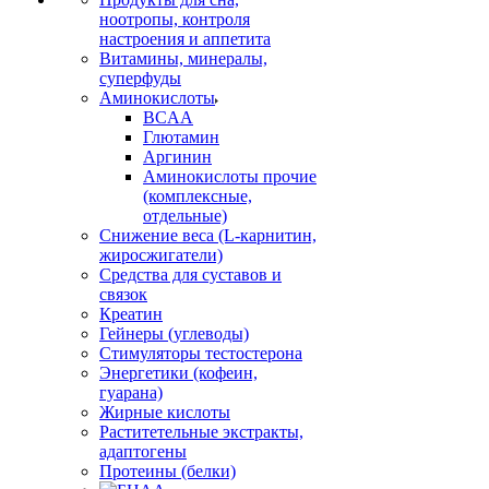
ноотропы, контроля
настроения и аппетита
Витамины, минералы,
суперфуды
Аминокислоты
BCAA
Глютамин
Аргинин
Аминокислоты прочие
(комплексные,
отдельные)
Снижение веса (L-карнитин,
жиросжигатели)
Средства для суставов и
связок
Креатин
Гейнеры (углеводы)
Стимуляторы тестостерона
Энергетики (кофеин,
гуарана)
Жирные кислоты
Раститетельные экстракты,
адаптогены
Протеины (белки)