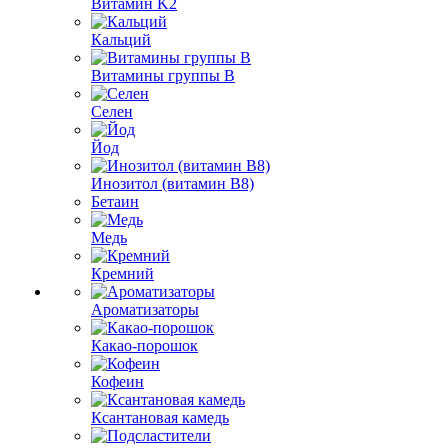
Витамин K2
Кальций
Витамины группы B
Селен
Йод
Инозитол (витамин B8)
Бетаин
Медь
Кремний
Ароматизаторы
Какао-порошок
Кофеин
Ксантановая камедь