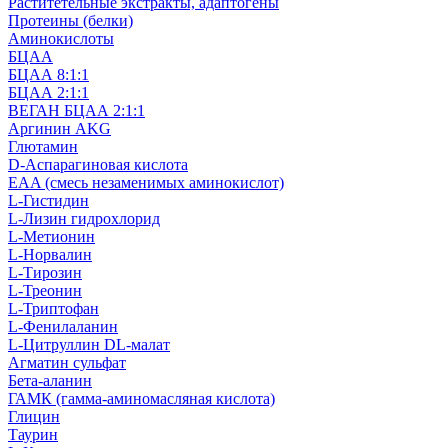
Раститетельные экстракты, адаптогены
Протеины (белки)
Аминокислоты
БЦАА
БЦАА 8:1:1
БЦАА 2:1:1
ВЕГАН БЦАА 2:1:1
Аргинин AKG
Глютамин
D-Аспарагиновая кислота
EAA (смесь незаменимых аминокислот)
L-Гистидин
L-Лизин гидрохлорид
L-Метионин
L-Норвалин
L-Тирозин
L-Треонин
L-Триптофан
L-Фенилаланин
L-Цитруллин DL-малат
Агматин cульфат
Бета-аланин
ГАМК (гамма-аминомасляная кислота)
Глицин
Таурин