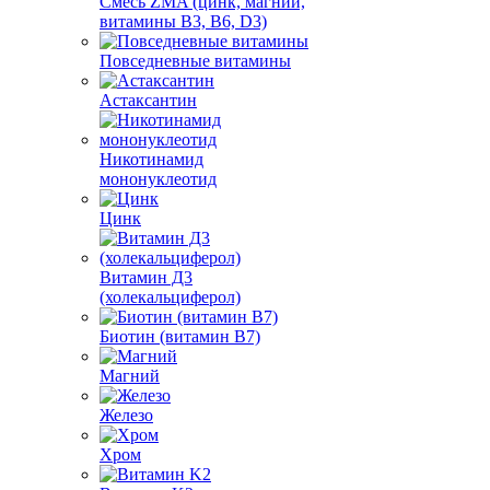
Смесь ZMA (цинк, магний,
витамины B3, B6, D3)
Повседневные витамины
Астаксантин
Никотинамид
мононуклеотид
Цинк
Витамин Д3
(холекальциферол)
Биотин (витамин B7)
Магний
Железо
Хром