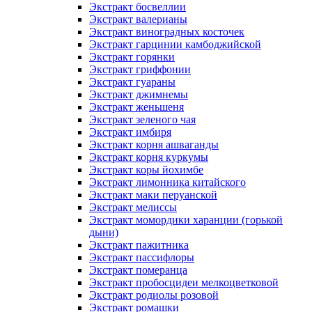
Экстракт босвеллии
Экстракт валерианы
Экстракт виноградных косточек
Экстракт гарцинии камбоджийской
Экстракт горянки
Экстракт гриффонии
Экстракт гуараны
Экстракт джимнемы
Экстракт женьшеня
Экстракт зеленого чая
Экстракт имбиря
Экстракт корня ашваганды
Экстракт корня куркумы
Экстракт коры йохимбе
Экстракт лимонника китайского
Экстракт маки перуанской
Экстракт мелиссы
Экстракт момордики харанции (горькой
дыни)
Экстракт пажитника
Экстракт пассифлоры
Экстракт померанца
Экстракт пробосцидеи мелкоцветковой
Экстракт родиолы розовой
Экстракт ромашки