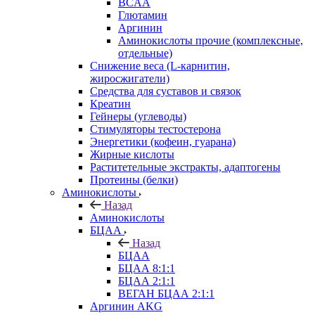
BCAA
Глютамин
Аргинин
Аминокислоты прочие (комплексные,
отдельные)
Снижение веса (L-карнитин,
жиросжигатели)
Средства для суставов и связок
Креатин
Гейнеры (углеводы)
Стимуляторы тестостерона
Энергетики (кофеин, гуарана)
Жирные кислоты
Раститетельные экстракты, адаптогены
Протеины (белки)
Аминокислоты
Назад
Аминокислоты
БЦАА
Назад
БЦАА
БЦАА 8:1:1
БЦАА 2:1:1
ВЕГАН БЦАА 2:1:1
Аргинин AKG