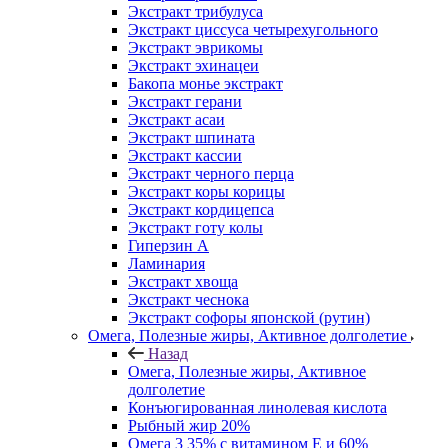
Экстракт трибулуса
Экстракт циссуса четырехугольного
Экстракт эврикомы
Экстракт эхинацеи
Бакопа монье экстракт
Экстракт герани
Экстракт асаи
Экстракт шпината
Экстракт кассии
Экстракт черного перца
Экстракт коры корицы
Экстракт кордицепса
Экстракт готу колы
Гиперзин А
Ламинария
Экстракт хвоща
Экстракт чеснока
Экстракт софоры японской (рутин)
Омега, Полезные жиры, Активное долголетие
Назад
Омега, Полезные жиры, Активное
долголетие
Конъюгированная линолевая кислота
Рыбный жир 20%
Омега 3 35% с витамином Е и 60%