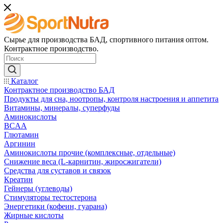
Сырье для производства БАД, спортивного питания оптом.
Контрактное производство.
Каталог
Контрактное производство БАД
Продукты для сна, ноотропы, контроля настроения и аппетита
Витамины, минералы, суперфуды
Аминокислоты
BCAA
Глютамин
Аргинин
Аминокислоты прочие (комплексные, отдельные)
Снижение веса (L-карнитин, жиросжигатели)
Средства для суставов и связок
Креатин
Гейнеры (углеводы)
Стимуляторы тестостерона
Энергетики (кофеин, гуарана)
Жирные кислоты