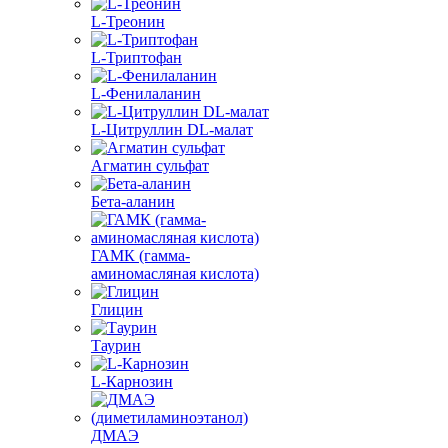
L-Треонин
L-Триптофан
L-Фенилаланин
L-Цитруллин DL-малат
Агматин cульфат
Бета-аланин
ГАМК (гамма-
аминомасляная кислота)
Глицин
Таурин
L-Карнозин
ДМАЭ