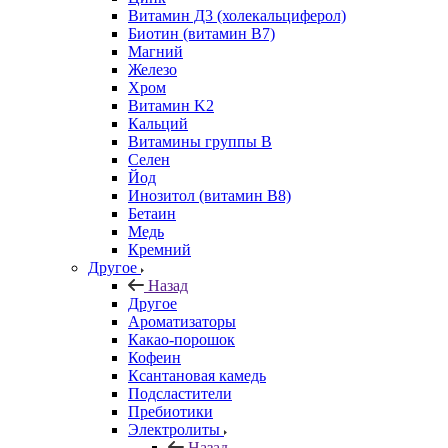
Витамин Д3 (холекальциферол)
Биотин (витамин B7)
Магний
Железо
Хром
Витамин K2
Кальций
Витамины группы B
Селен
Йод
Инозитол (витамин B8)
Бетаин
Медь
Кремний
Другое
Назад
Другое
Ароматизаторы
Какао-порошок
Кофеин
Ксантановая камедь
Подсластители
Пребиотики
Электролиты
Назад