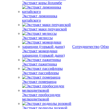
Экстракт коры йохимбе
Экстракт лимонника
китайского
Экстракт маки перуанской
Экстракт мелиссы
Сотрудничество
Обз
Экстракт момордики
харанции (горькой дыни)
Экстракт пажитника
Экстракт пассифлоры
Экстракт померанца
Экстракт пробосцидеи
мелкоцветковой
Экстракт родиолы розовой