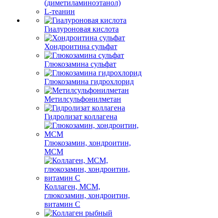
(диметиламиноэтанол)
L-теанин
Гиалуроновая кислота
Хондроитина сульфат
Глюкозамина сульфат
Глюкозамина гидрохлорид
Метилсульфонилметан
Гидролизат коллагена
Глюкозамин, хондроитин,
МСМ
Коллаген, МСМ,
глюкозамин, хондроитин,
витамин С