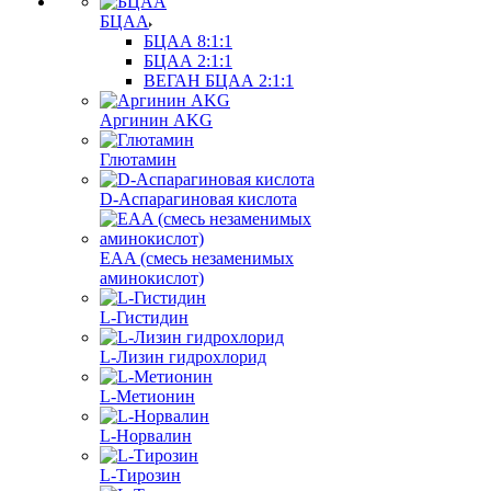
БЦАА
БЦАА 8:1:1
БЦАА 2:1:1
ВЕГАН БЦАА 2:1:1
Аргинин AKG
Глютамин
D-Аспарагиновая кислота
EAA (смесь незаменимых
аминокислот)
L-Гистидин
L-Лизин гидрохлорид
L-Метионин
L-Норвалин
L-Тирозин