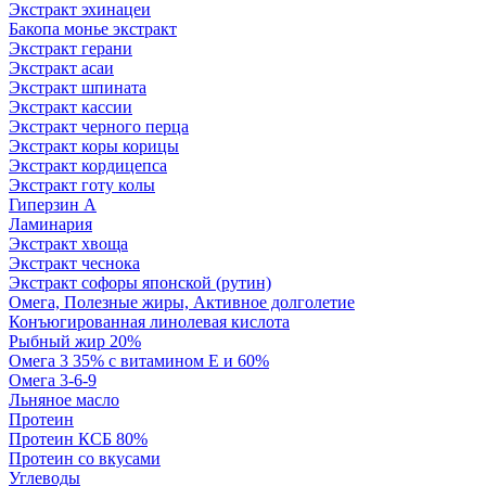
Экстракт эхинацеи
Бакопа монье экстракт
Экстракт герани
Экстракт асаи
Экстракт шпината
Экстракт кассии
Экстракт черного перца
Экстракт коры корицы
Экстракт кордицепса
Экстракт готу колы
Гиперзин А
Ламинария
Экстракт хвоща
Экстракт чеснока
Экстракт софоры японской (рутин)
Омега, Полезные жиры, Активное долголетие
Конъюгированная линолевая кислота
Рыбный жир 20%
Омега 3 35% с витамином Е и 60%
Омега 3-6-9
Льняное масло
Протеин
Протеин КСБ 80%
Протеин со вкусами
Углеводы