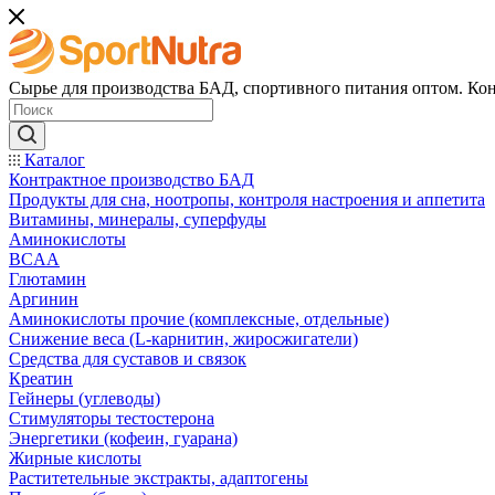
Сырье для производства БАД, спортивного питания оптом. Кон
Каталог
Контрактное производство БАД
Продукты для сна, ноотропы, контроля настроения и аппетита
Витамины, минералы, суперфуды
Аминокислоты
BCAA
Глютамин
Аргинин
Аминокислоты прочие (комплексные, отдельные)
Снижение веса (L-карнитин, жиросжигатели)
Средства для суставов и связок
Креатин
Гейнеры (углеводы)
Стимуляторы тестостерона
Энергетики (кофеин, гуарана)
Жирные кислоты
Раститетельные экстракты, адаптогены