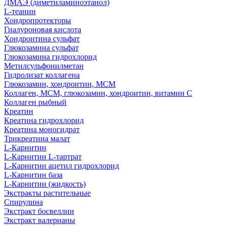
ДМАЭ (диметиламиноэтанол)
L-теанин
Хондропротекторы
Гиалуроновая кислота
Хондроитина сульфат
Глюкозамина сульфат
Глюкозамина гидрохлорид
Метилсульфонилметан
Гидролизат коллагена
Глюкозамин, хондроитин, МСМ
Коллаген, МСМ, глюкозамин, хондроитин, витамин С
Коллаген рыбный
Креатин
Креатина гидрохлорид
Креатина моногидрат
Трикреатина малат
L-Карнитин
L-Карнитин L-тартрат
L-Карнитин ацетил гидрохлорид
L-Карнитин база
L-Карнитин (жидкость)
Экстракты растительные
Спирулина
Экстракт босвеллии
Экстракт валерианы