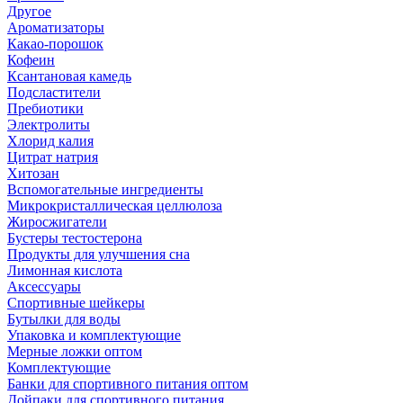
Другое
Ароматизаторы
Какао-порошок
Кофеин
Ксантановая камедь
Подсластители
Пребиотики
Электролиты
Хлорид калия
Цитрат натрия
Хитозан
Вспомогательные ингредиенты
Микрокристаллическая целлюлоза
Жиросжигатели
Бустеры тестостерона
Продукты для улучшения сна
Лимонная кислота
Аксессуары
Спортивные шейкеры
Бутылки для воды
Упаковка и комплектующие
Мерные ложки оптом
Комплектующие
Банки для спортивного питания оптом
Дойпаки для спортивного питания