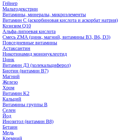
Гейнер
Мальтодекстрин
Витамины, минералы, микроэлементы
Витамин C (аскорбиновая кислота и аскорбат натрия)
Коэнзим Q10
Альфа-липоевая кислота
Смесь ZMA (цинк, магний, витамины B3, B6, D3)
Повседневные витамины
Астаксантин
Никотинамид мононуклеотид
Цинк
Витамин Д3 (холекальциферол)
Биотин (витамин B7)
Магний
Железо
Хром
Витамин K2
Кальций
Витамины группы B
Селен
Йод
Инозитол (витамин B8)
Бетаин
Медь
Кремний