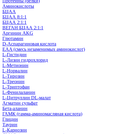
Протеины (белки)
Аминокислоты
БЦАА
БЦАА 8:1:1
БЦАА 2:1:1
ВЕГАН БЦАА 2:1:1
Аргинин AKG
Глютамин
D-Аспарагиновая кислота
EAA (смесь незаменимых аминокислот)
L-Гистидин
L-Лизин гидрохлорид
L-Метионин
L-Норвалин
L-Тирозин
L-Треонин
L-Триптофан
L-Фенилаланин
L-Цитруллин DL-малат
Агматин cульфат
Бета-аланин
ГАМК (гамма-аминомасляная кислота)
Глицин
Таурин
L-Карнозин