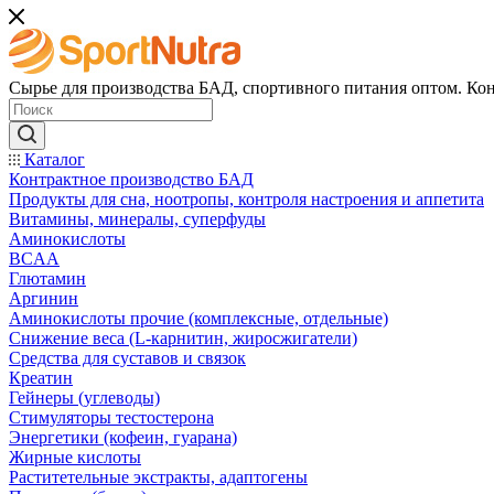
Сырье для производства БАД, спортивного питания оптом. Кон
Каталог
Контрактное производство БАД
Продукты для сна, ноотропы, контроля настроения и аппетита
Витамины, минералы, суперфуды
Аминокислоты
BCAA
Глютамин
Аргинин
Аминокислоты прочие (комплексные, отдельные)
Снижение веса (L-карнитин, жиросжигатели)
Средства для суставов и связок
Креатин
Гейнеры (углеводы)
Стимуляторы тестостерона
Энергетики (кофеин, гуарана)
Жирные кислоты
Раститетельные экстракты, адаптогены