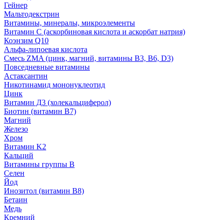
Гейнер
Мальтодекстрин
Витамины, минералы, микроэлементы
Витамин C (аскорбиновая кислота и аскорбат натрия)
Коэнзим Q10
Альфа-липоевая кислота
Смесь ZMA (цинк, магний, витамины B3, B6, D3)
Повседневные витамины
Астаксантин
Никотинамид мононуклеотид
Цинк
Витамин Д3 (холекальциферол)
Биотин (витамин B7)
Магний
Железо
Хром
Витамин K2
Кальций
Витамины группы B
Селен
Йод
Инозитол (витамин B8)
Бетаин
Медь
Кремний