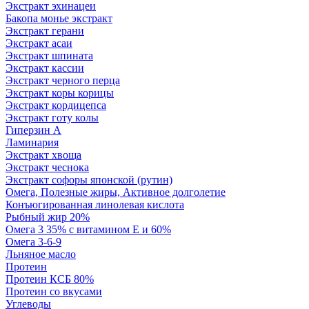
Экстракт эхинацеи
Бакопа монье экстракт
Экстракт герани
Экстракт асаи
Экстракт шпината
Экстракт кассии
Экстракт черного перца
Экстракт коры корицы
Экстракт кордицепса
Экстракт готу колы
Гиперзин А
Ламинария
Экстракт хвоща
Экстракт чеснока
Экстракт софоры японской (рутин)
Омега, Полезные жиры, Активное долголетие
Конъюгированная линолевая кислота
Рыбный жир 20%
Омега 3 35% с витамином Е и 60%
Омега 3-6-9
Льняное масло
Протеин
Протеин КСБ 80%
Протеин со вкусами
Углеводы