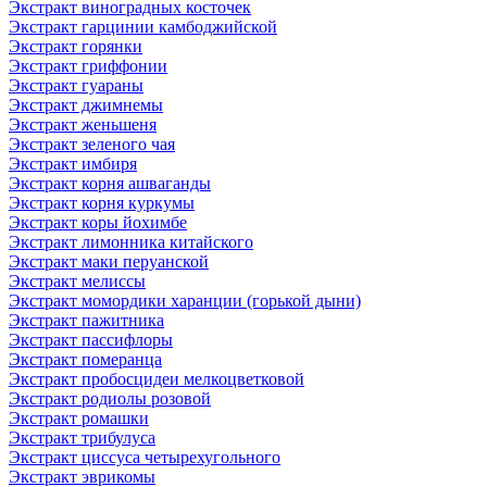
Экстракт виноградных косточек
Экстракт гарцинии камбоджийской
Экстракт горянки
Экстракт гриффонии
Экстракт гуараны
Экстракт джимнемы
Экстракт женьшеня
Экстракт зеленого чая
Экстракт имбиря
Экстракт корня ашваганды
Экстракт корня куркумы
Экстракт коры йохимбе
Экстракт лимонника китайского
Экстракт маки перуанской
Экстракт мелиссы
Экстракт момордики харанции (горькой дыни)
Экстракт пажитника
Экстракт пассифлоры
Экстракт померанца
Экстракт пробосцидеи мелкоцветковой
Экстракт родиолы розовой
Экстракт ромашки
Экстракт трибулуса
Экстракт циссуса четырехугольного
Экстракт эврикомы