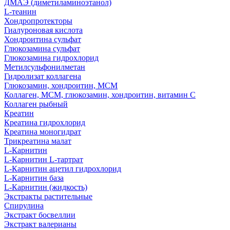
ДМАЭ (диметиламиноэтанол)
L-теанин
Хондропротекторы
Гиалуроновая кислота
Хондроитина сульфат
Глюкозамина сульфат
Глюкозамина гидрохлорид
Метилсульфонилметан
Гидролизат коллагена
Глюкозамин, хондроитин, МСМ
Коллаген, МСМ, глюкозамин, хондроитин, витамин С
Коллаген рыбный
Креатин
Креатина гидрохлорид
Креатина моногидрат
Трикреатина малат
L-Карнитин
L-Карнитин L-тартрат
L-Карнитин ацетил гидрохлорид
L-Карнитин база
L-Карнитин (жидкость)
Экстракты растительные
Спирулина
Экстракт босвеллии
Экстракт валерианы