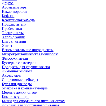
Другое
Ароматизаторы
Какао-порошок
Кофеин
Ксантановая камедь
Подсластители
Пребиотики
Электролиты
Хлорид калия
Цитрат натрия
Хитозан
Вспомогательные ингредиенты
Микрокристаллическая целлюлоза
Жиросжигатели
Бустеры тестостерона
Продукты для улучшения сна
Лимонная кислота
Аксессуары
Спортивные шейкеры
Бутылки для воды
Упаковка и комплектующие
Мерные ложки оптом
Комплектующие
Банки для спортивного питания оптом
Дойпаки для спортивного питания