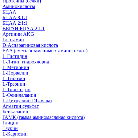
Протеины (белки)
Аминокислоты
БЦАА
БЦАА 8:1:1
БЦАА 2:1:1
ВЕГАН БЦАА 2:1:1
Аргинин AKG
Глютамин
D-Аспарагиновая кислота
EAA (смесь незаменимых аминокислот)
L-Гистидин
L-Лизин гидрохлорид
L-Метионин
L-Норвалин
L-Тирозин
L-Треонин
L-Триптофан
L-Фенилаланин
L-Цитруллин DL-малат
Агматин cульфат
Бета-аланин
ГАМК (гамма-аминомасляная кислота)
Глицин
Таурин
L-Карнозин