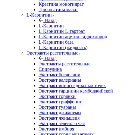
Креатина моногидрат
Трикреатина малат
L-Карнитин
Назад
L-Карнитин
L-Карнитин L-тартрат
L-Карнитин ацетил гидрохлорид
L-Карнитин база
L-Карнитин (жидкость)
Экстракты растительные
Назад
Экстракты растительные
Спирулина
Экстракт босвеллии
Экстракт валерианы
Экстракт виноградных косточек
Экстракт гарцинии камбоджийской
Экстракт горянки
Экстракт гриффонии
Экстракт гуараны
Экстракт джимнемы
Экстракт женьшеня
Экстракт зеленого чая
Экстракт имбиря
Экстракт корня ашваганды