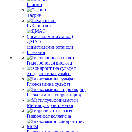
Глицин
Таурин
L-Карнозин
ДМАЭ
(диметиламиноэтанол)
L-теанин
Гиалуроновая кислота
Хондроитина сульфат
Глюкозамина сульфат
Глюкозамина гидрохлорид
Метилсульфонилметан
Гидролизат коллагена
Глюкозамин, хондроитин,