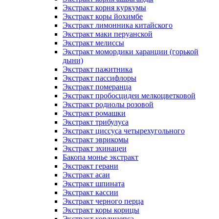
Экстракт корня куркумы
Экстракт коры йохимбе
Экстракт лимонника китайского
Экстракт маки перуанской
Экстракт мелиссы
Экстракт момордики харанции (горькой
дыни)
Экстракт пажитника
Экстракт пассифлоры
Экстракт померанца
Экстракт пробосцидеи мелкоцветковой
Экстракт родиолы розовой
Экстракт ромашки
Экстракт трибулуса
Экстракт циссуса четырехугольного
Экстракт эврикомы
Экстракт эхинацеи
Бакопа монье экстракт
Экстракт герани
Экстракт асаи
Экстракт шпината
Экстракт кассии
Экстракт черного перца
Экстракт коры корицы
Экстракт кордицепса