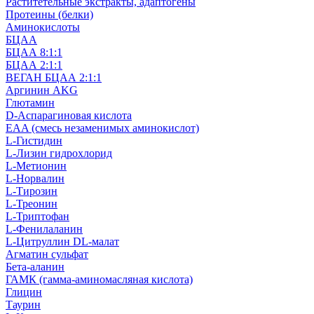
Раститетельные экстракты, адаптогены
Протеины (белки)
Аминокислоты
БЦАА
БЦАА 8:1:1
БЦАА 2:1:1
ВЕГАН БЦАА 2:1:1
Аргинин AKG
Глютамин
D-Аспарагиновая кислота
EAA (смесь незаменимых аминокислот)
L-Гистидин
L-Лизин гидрохлорид
L-Метионин
L-Норвалин
L-Тирозин
L-Треонин
L-Триптофан
L-Фенилаланин
L-Цитруллин DL-малат
Агматин cульфат
Бета-аланин
ГАМК (гамма-аминомасляная кислота)
Глицин
Таурин