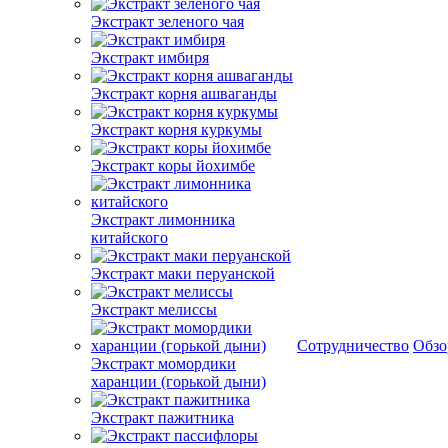
Экстракт зеленого чая
Экстракт имбиря
Экстракт корня ашваганды
Экстракт корня куркумы
Экстракт коры йохимбе
Экстракт лимонника
китайского
Экстракт маки перуанской
Экстракт мелиссы
Сотрудничество
Обз
Экстракт момордики
харанции (горькой дыни)
Экстракт пажитника