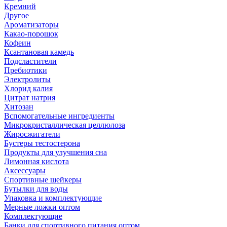
Кремний
Другое
Ароматизаторы
Какао-порошок
Кофеин
Ксантановая камедь
Подсластители
Пребиотики
Электролиты
Хлорид калия
Цитрат натрия
Хитозан
Вспомогательные ингредиенты
Микрокристаллическая целлюлоза
Жиросжигатели
Бустеры тестостерона
Продукты для улучшения сна
Лимонная кислота
Аксессуары
Спортивные шейкеры
Бутылки для воды
Упаковка и комплектующие
Мерные ложки оптом
Комплектующие
Банки для спортивного питания оптом