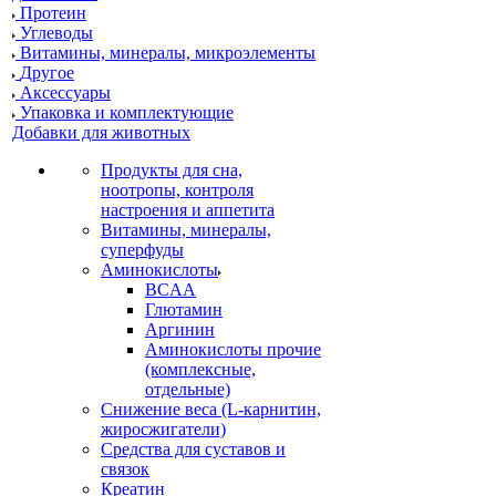
Протеин
Углеводы
Витамины, минералы, микроэлементы
Другое
Аксессуары
Упаковка и комплектующие
Добавки для животных
Продукты для сна,
ноотропы, контроля
настроения и аппетита
Витамины, минералы,
суперфуды
Аминокислоты
BCAA
Глютамин
Аргинин
Аминокислоты прочие
(комплексные,
отдельные)
Снижение веса (L-карнитин,
жиросжигатели)
Средства для суставов и
связок
Креатин