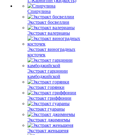
L-Карнитин (жидкость)
Спирулина
Экстракт босвеллии
Экстракт валерианы
Экстракт виноградных
косточек
Экстракт гарцинии
камбоджийской
Экстракт горянки
Экстракт гриффонии
Экстракт гуараны
Экстракт джимнемы
Экстракт женьшеня