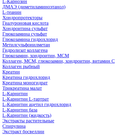
L-Карнозин
ДМАЭ (диметиламиноэтанол)
L-теанин
Хондропротекторы
Гиалуроновая кислота
Хондроитина сульфат
Глюкозамина сульфат
Глюкозамина гидрохлорид
Метилсульфонилметан
Гидролизат коллагена
Глюкозамин, хондроитин, МСМ
Коллаген, МСМ, глюкозамин, хондроитин, витамин С
Коллаген рыбный
Креатин
Креатина гидрохлорид
Креатина моногидрат
Трикреатина малат
L-Карнитин
L-Карнитин L-тартрат
L-Карнитин ацетил гидрохлорид
L-Карнитин база
L-Карнитин (жидкость)
Экстракты растительные
Спирулина
Экстракт босвеллии