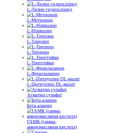
L-Лизин гидрохлорид
L-Метионин
L-Норвалин
L-Тирозин
L-Треонин
L-Триптофан
L-Фенилаланин
L-Цитруллин DL-малат
Агматин cульфат
Бета-аланин
ГАМК (гамма-
аминомасляная кислота)