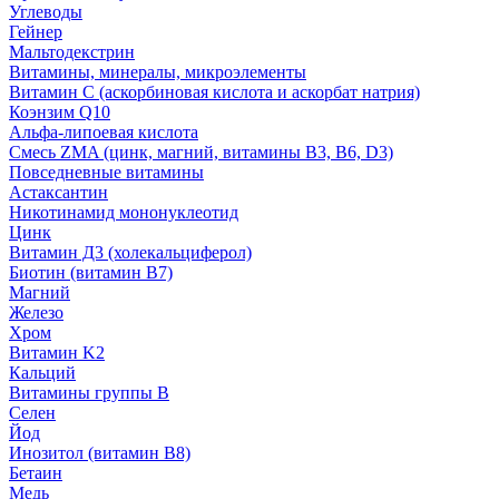
Углеводы
Гейнер
Мальтодекстрин
Витамины, минералы, микроэлементы
Витамин C (аскорбиновая кислота и аскорбат натрия)
Коэнзим Q10
Альфа-липоевая кислота
Смесь ZMA (цинк, магний, витамины B3, B6, D3)
Повседневные витамины
Астаксантин
Никотинамид мононуклеотид
Цинк
Витамин Д3 (холекальциферол)
Биотин (витамин B7)
Магний
Железо
Хром
Витамин K2
Кальций
Витамины группы B
Селен
Йод
Инозитол (витамин B8)
Бетаин
Медь