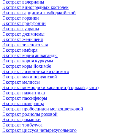
Экстракт валерианы
Экстракт виноградных косточек
Экстракт гарцинии камбоджийской
Экстракт горянки
Экстракт гриффонии
Экстракт гуараны
Экстракт джимнемы
Экстракт женьшеня
Экстракт зеленого чая
Экстракт имбиря
Экстракт корня ашваганды
Экстракт корня куркумы
Экстракт коры йохимбе
Экстракт лимонника китайского
Экстракт маки перуанской
Экстракт мелиссы
Экстракт момордики харанции (горькой дыни)
Экстракт пажитника
Экстракт пассифлоры
Экстракт померанца
Экстракт пробосцидеи мелкоцветковой
Экстракт родиолы розовой
Экстракт ромашки
Экстракт трибулуса
Экстракт циссуса четырехугольного