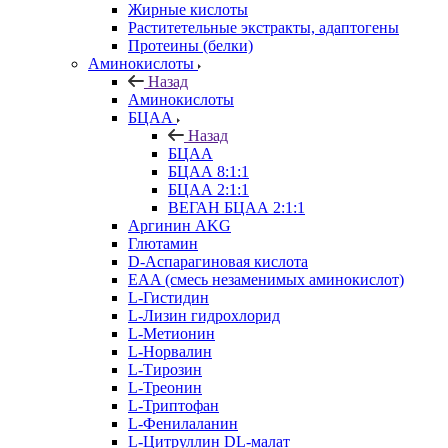
Жирные кислоты
Раститетельные экстракты, адаптогены
Протеины (белки)
Аминокислоты
Назад
Аминокислоты
БЦАА
Назад
БЦАА
БЦАА 8:1:1
БЦАА 2:1:1
ВЕГАН БЦАА 2:1:1
Аргинин AKG
Глютамин
D-Аспарагиновая кислота
EAA (смесь незаменимых аминокислот)
L-Гистидин
L-Лизин гидрохлорид
L-Метионин
L-Норвалин
L-Тирозин
L-Треонин
L-Триптофан
L-Фенилаланин
L-Цитруллин DL-малат