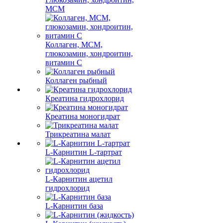
МСМ
Коллаген, МСМ,
глюкозамин, хондроитин,
витамин С
Коллаген рыбный
Креатина гидрохлорид
Креатина моногидрат
Трикреатина малат
L-Карнитин L-тартрат
L-Карнитин ацетил
гидрохлорид
L-Карнитин база