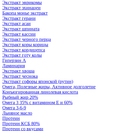
Экстракт эврикомы
Экстракт эхинацеи
Бакопа монье экстракт
Экстракт герани
Экстракт асаи
Экстракт шпината
Экстракт кассии
Экстракт черного перца
Экстракт коры корицы
Экстракт кордицепса
Экстракт готу колы
Гиперзин А
Ламинария
Экстракт хвоща
Экстракт чеснока
Экстракт софоры японской (рутин)
Омега, Полезные жиры, Активное долголетие
Конъюгированная линолевая кислота
Рыбный жир 20%
Омега 3 35% с витамином Е и 60%
Омега 3-6-9
Льняное масло
Протеин
Протеин КСБ 80%
Протеин со вкусами