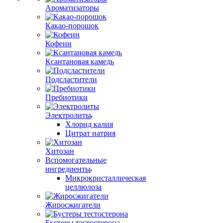
Ароматизаторы
Какао-порошок
Кофеин
Ксантановая камедь
Подсластители
Пребиотики
Электролиты
Хлорид калия
Цитрат натрия
Хитозан
Вспомогательные
ингредиенты
Микрокристаллическая
целлюлоза
Жиросжигатели
Бустеры тестостерона