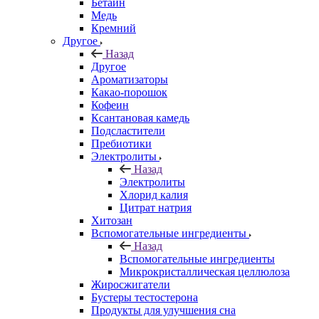
Бетаин
Медь
Кремний
Другое
Назад
Другое
Ароматизаторы
Какао-порошок
Кофеин
Ксантановая камедь
Подсластители
Пребиотики
Электролиты
Назад
Электролиты
Хлорид калия
Цитрат натрия
Хитозан
Вспомогательные ингредиенты
Назад
Вспомогательные ингредиенты
Микрокристаллическая целлюлоза
Жиросжигатели
Бустеры тестостерона
Продукты для улучшения сна