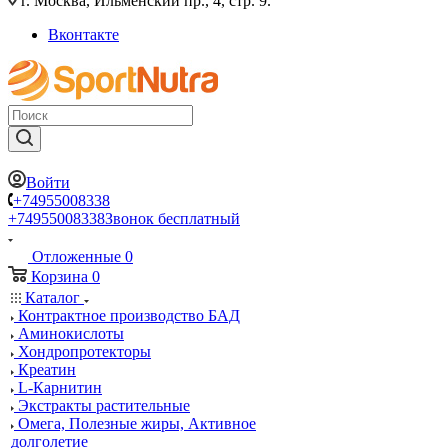
г. Москва, Ильменский пр., 4, стр. 9.
Вконтакте
Войти
+74955008338
+74955008338
Звонок бесплатный
Отложенные
0
Корзина
0
Каталог
Контрактное производство БАД
Аминокислоты
Хондропротекторы
Креатин
L-Карнитин
Экстракты растительные
Омега, Полезные жиры, Активное
долголетие