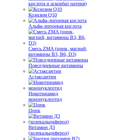
кислота и аскорбат натрия)
Коэнзим Q10
Альфа-липоевая кислота
Смесь ZMA (цинк, магний,
витамины B3, B6, D3)
Повседневные витамины
Астаксантин
Никотинамид
мононуклеотид
Цинк
Витамин Д3
(холекальциферол)