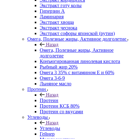
Экстракт готу колы
Гиперзин А
Ламинария
Экстракт хвоща
Экстракт чеснока
Экстракт софоры японской (рутин)
Омега, Полезные жиры, Активное долголетие
Назад
Омега, Полезные жиры, Активное
долголетие
Конъюгированная линолевая кислота
Рыбный жир 20%
Омега 3 35% с витамином Е и 60%
Омега 3-6-9
Льняное масло
Протеин
Назад
Протеин
Протеин КСБ 80%
Протеин со вкусами
Углеводы
Назад
Углеводы
Гейнер