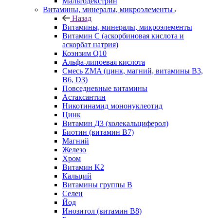
Мальтодекстрин
Витамины, минералы, микроэлементы
Назад
Витамины, минералы, микроэлементы
Витамин C (аскорбиновая кислота и
аскорбат натрия)
Коэнзим Q10
Альфа-липоевая кислота
Смесь ZMA (цинк, магний, витамины B3,
B6, D3)
Повседневные витамины
Астаксантин
Никотинамид мононуклеотид
Цинк
Витамин Д3 (холекальциферол)
Биотин (витамин B7)
Магний
Железо
Хром
Витамин K2
Кальций
Витамины группы B
Селен
Йод
Инозитол (витамин B8)