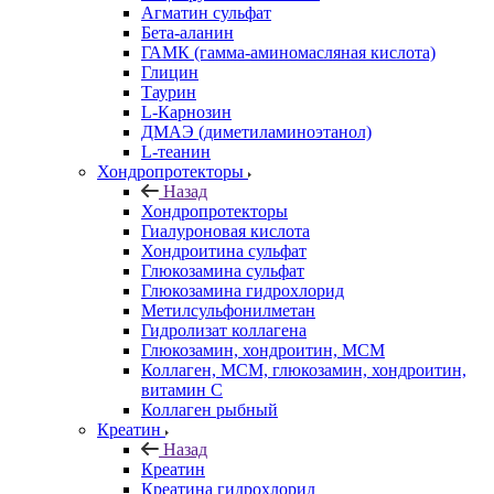
Агматин cульфат
Бета-аланин
ГАМК (гамма-аминомасляная кислота)
Глицин
Таурин
L-Карнозин
ДМАЭ (диметиламиноэтанол)
L-теанин
Хондропротекторы
Назад
Хондропротекторы
Гиалуроновая кислота
Хондроитина сульфат
Глюкозамина сульфат
Глюкозамина гидрохлорид
Метилсульфонилметан
Гидролизат коллагена
Глюкозамин, хондроитин, МСМ
Коллаген, МСМ, глюкозамин, хондроитин,
витамин С
Коллаген рыбный
Креатин
Назад
Креатин
Креатина гидрохлорид