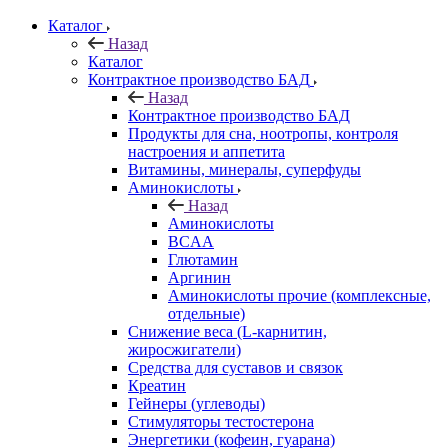
Каталог
Назад
Каталог
Контрактное производство БАД
Назад
Контрактное производство БАД
Продукты для сна, ноотропы, контроля
настроения и аппетита
Витамины, минералы, суперфуды
Аминокислоты
Назад
Аминокислоты
BCAA
Глютамин
Аргинин
Аминокислоты прочие (комплексные,
отдельные)
Снижение веса (L-карнитин,
жиросжигатели)
Средства для суставов и связок
Креатин
Гейнеры (углеводы)
Стимуляторы тестостерона
Энергетики (кофеин, гуарана)