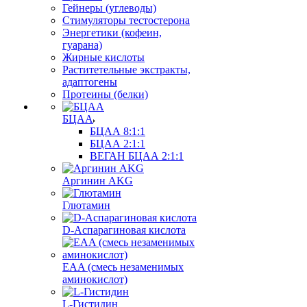
Гейнеры (углеводы)
Стимуляторы тестостерона
Энергетики (кофеин,
гуарана)
Жирные кислоты
Раститетельные экстракты,
адаптогены
Протеины (белки)
БЦАА
БЦАА 8:1:1
БЦАА 2:1:1
ВЕГАН БЦАА 2:1:1
Аргинин AKG
Глютамин
D-Аспарагиновая кислота
EAA (смесь незаменимых
аминокислот)
L-Гистидин