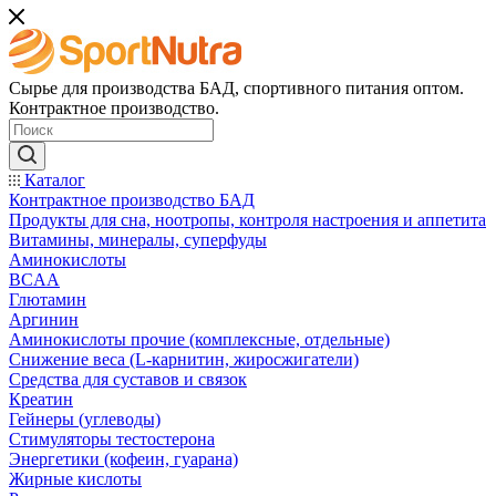
Сырье для производства БАД, спортивного питания оптом.
Контрактное производство.
Каталог
Контрактное производство БАД
Продукты для сна, ноотропы, контроля настроения и аппетита
Витамины, минералы, суперфуды
Аминокислоты
BCAA
Глютамин
Аргинин
Аминокислоты прочие (комплексные, отдельные)
Снижение веса (L-карнитин, жиросжигатели)
Средства для суставов и связок
Креатин
Гейнеры (углеводы)
Стимуляторы тестостерона
Энергетики (кофеин, гуарана)
Жирные кислоты