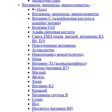
Мальтодекстрин
Витамины, минералы, микроэлементы
Назад
Витамины, минералы, микроэлементы
Витамин C (аскорбиновая кислота и
аскорбат натрия)
Коэнзим Q10
Альфа-липоевая кислота
Смесь ZMA (цинк, магний, витамины B3,
B6, D3)
Повседневные витамины
Астаксантин
Никотинамид мононуклеотид
Цинк
Витамин Д3 (холекальциферол)
Биотин (витамин B7)
Магний
Железо
Хром
Витамин K2
Кальций
Витамины группы B
Селен
Йод
Инозитол (витамин B8)