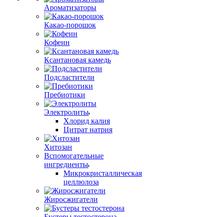
Ароматизаторы
Какао-порошок
Кофеин
Ксантановая камедь
Подсластители
Пребиотики
Электролиты
Хлорид калия
Цитрат натрия
Хитозан
Вспомогательные
ингредиенты
Микрокристаллическая
целлюлоза
Жиросжигатели
Бустеры тестостерона