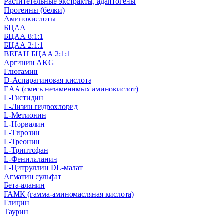
Раститетельные экстракты, адаптогены
Протеины (белки)
Аминокислоты
БЦАА
БЦАА 8:1:1
БЦАА 2:1:1
ВЕГАН БЦАА 2:1:1
Аргинин AKG
Глютамин
D-Аспарагиновая кислота
EAA (смесь незаменимых аминокислот)
L-Гистидин
L-Лизин гидрохлорид
L-Метионин
L-Норвалин
L-Тирозин
L-Треонин
L-Триптофан
L-Фенилаланин
L-Цитруллин DL-малат
Агматин cульфат
Бета-аланин
ГАМК (гамма-аминомасляная кислота)
Глицин
Таурин