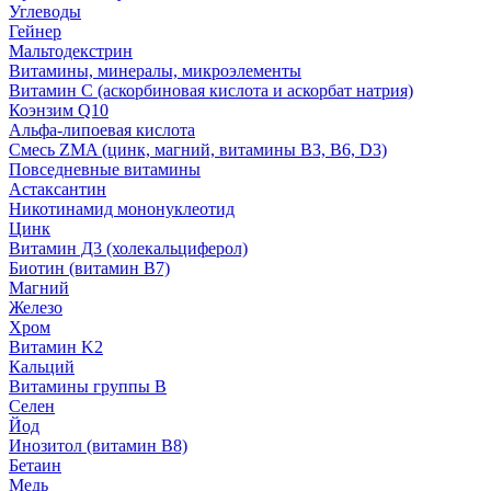
Углеводы
Гейнер
Мальтодекстрин
Витамины, минералы, микроэлементы
Витамин C (аскорбиновая кислота и аскорбат натрия)
Коэнзим Q10
Альфа-липоевая кислота
Смесь ZMA (цинк, магний, витамины B3, B6, D3)
Повседневные витамины
Астаксантин
Никотинамид мононуклеотид
Цинк
Витамин Д3 (холекальциферол)
Биотин (витамин B7)
Магний
Железо
Хром
Витамин K2
Кальций
Витамины группы B
Селен
Йод
Инозитол (витамин B8)
Бетаин
Медь