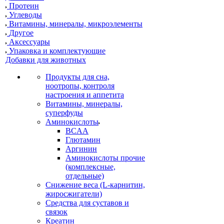
Протеин
Углеводы
Витамины, минералы, микроэлементы
Другое
Аксессуары
Упаковка и комплектующие
Добавки для животных
Продукты для сна,
ноотропы, контроля
настроения и аппетита
Витамины, минералы,
суперфуды
Аминокислоты
BCAA
Глютамин
Аргинин
Аминокислоты прочие
(комплексные,
отдельные)
Снижение веса (L-карнитин,
жиросжигатели)
Средства для суставов и
связок
Креатин