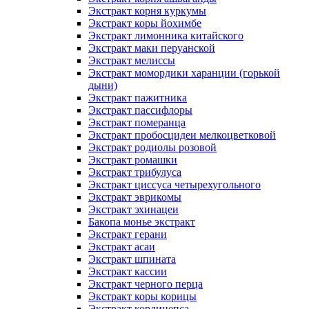
Экстракт корня куркумы
Экстракт коры йохимбе
Экстракт лимонника китайского
Экстракт маки перуанской
Экстракт мелиссы
Экстракт момордики харанции (горькой
дыни)
Экстракт пажитника
Экстракт пассифлоры
Экстракт померанца
Экстракт пробосцидеи мелкоцветковой
Экстракт родиолы розовой
Экстракт ромашки
Экстракт трибулуса
Экстракт циссуса четырехугольного
Экстракт эврикомы
Экстракт эхинацеи
Бакопа монье экстракт
Экстракт герани
Экстракт асаи
Экстракт шпината
Экстракт кассии
Экстракт черного перца
Экстракт коры корицы
Экстракт кордицепса