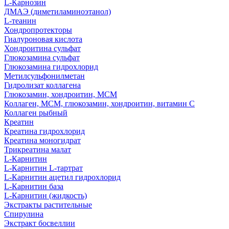
L-Карнозин
ДМАЭ (диметиламиноэтанол)
L-теанин
Хондропротекторы
Гиалуроновая кислота
Хондроитина сульфат
Глюкозамина сульфат
Глюкозамина гидрохлорид
Метилсульфонилметан
Гидролизат коллагена
Глюкозамин, хондроитин, МСМ
Коллаген, МСМ, глюкозамин, хондроитин, витамин С
Коллаген рыбный
Креатин
Креатина гидрохлорид
Креатина моногидрат
Трикреатина малат
L-Карнитин
L-Карнитин L-тартрат
L-Карнитин ацетил гидрохлорид
L-Карнитин база
L-Карнитин (жидкость)
Экстракты растительные
Спирулина
Экстракт босвеллии