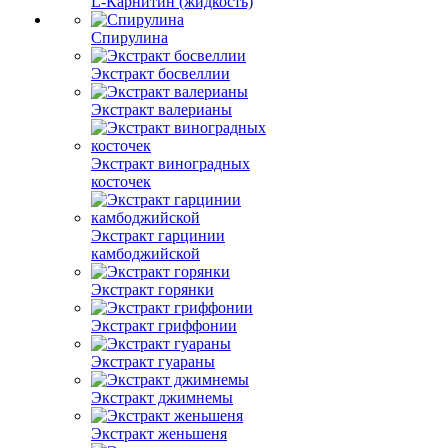
L-Карнитин (жидкость)
Спирулина
Экстракт босвеллии
Экстракт валерианы
Экстракт виноградных
косточек
Экстракт гарцинии
камбоджийской
Экстракт горянки
Экстракт гриффонии
Экстракт гуараны
Экстракт джимнемы
Экстракт женьшеня