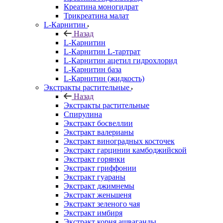
Креатина моногидрат
Трикреатина малат
L-Карнитин
Назад
L-Карнитин
L-Карнитин L-тартрат
L-Карнитин ацетил гидрохлорид
L-Карнитин база
L-Карнитин (жидкость)
Экстракты растительные
Назад
Экстракты растительные
Спирулина
Экстракт босвеллии
Экстракт валерианы
Экстракт виноградных косточек
Экстракт гарцинии камбоджийской
Экстракт горянки
Экстракт гриффонии
Экстракт гуараны
Экстракт джимнемы
Экстракт женьшеня
Экстракт зеленого чая
Экстракт имбиря
Экстракт корня ашваганды