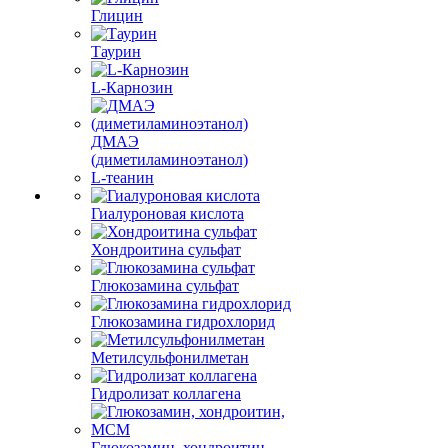
Глицин
Таурин
L-Карнозин
ДМАЭ
(диметиламиноэтанол)
L-теанин
Гиалуроновая кислота
Хондроитина сульфат
Глюкозамина сульфат
Глюкозамина гидрохлорид
Метилсульфонилметан
Гидролизат коллагена
Глюкозамин, хондроитин,