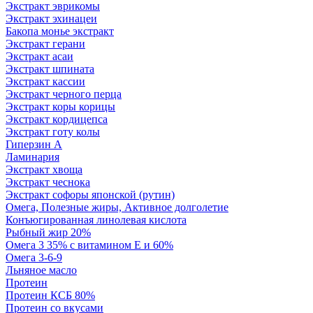
Экстракт эврикомы
Экстракт эхинацеи
Бакопа монье экстракт
Экстракт герани
Экстракт асаи
Экстракт шпината
Экстракт кассии
Экстракт черного перца
Экстракт коры корицы
Экстракт кордицепса
Экстракт готу колы
Гиперзин А
Ламинария
Экстракт хвоща
Экстракт чеснока
Экстракт софоры японской (рутин)
Омега, Полезные жиры, Активное долголетие
Конъюгированная линолевая кислота
Рыбный жир 20%
Омега 3 35% с витамином Е и 60%
Омега 3-6-9
Льняное масло
Протеин
Протеин КСБ 80%
Протеин со вкусами