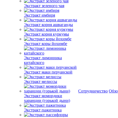
Экстракт зеленого чая
Экстракт имбиря
Экстракт корня ашваганды
Экстракт корня куркумы
Экстракт коры йохимбе
Экстракт лимонника
китайского
Экстракт маки перуанской
Экстракт мелиссы
Сотрудничество
Обз
Экстракт момордики
харанции (горькой дыни)
Экстракт пажитника