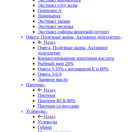
Экстракт готу колы
Гиперзин А
Ламинария
Экстракт хвоща
Экстракт чеснока
Экстракт софоры японской (рутин)
Омега, Полезные жиры, Активное долголетие
Назад
Омега, Полезные жиры, Активное
долголетие
Конъюгированная линолевая кислота
Рыбный жир 20%
Омега 3 35% с витамином Е и 60%
Омега 3-6-9
Льняное масло
Протеин
Назад
Протеин
Протеин КСБ 80%
Протеин со вкусами
Углеводы
Назад
Углеводы
Гейнер