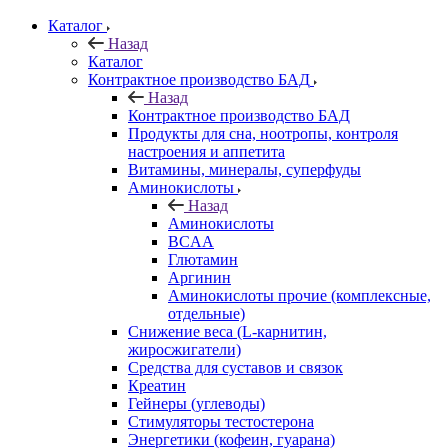
Каталог
Назад
Каталог
Контрактное производство БАД
Назад
Контрактное производство БАД
Продукты для сна, ноотропы, контроля
настроения и аппетита
Витамины, минералы, суперфуды
Аминокислоты
Назад
Аминокислоты
BCAA
Глютамин
Аргинин
Аминокислоты прочие (комплексные,
отдельные)
Снижение веса (L-карнитин,
жиросжигатели)
Средства для суставов и связок
Креатин
Гейнеры (углеводы)
Стимуляторы тестостерона
Энергетики (кофеин, гуарана)