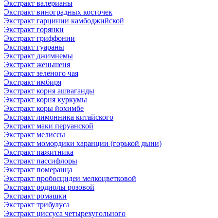
Экстракт валерианы
Экстракт виноградных косточек
Экстракт гарцинии камбоджийской
Экстракт горянки
Экстракт гриффонии
Экстракт гуараны
Экстракт джимнемы
Экстракт женьшеня
Экстракт зеленого чая
Экстракт имбиря
Экстракт корня ашваганды
Экстракт корня куркумы
Экстракт коры йохимбе
Экстракт лимонника китайского
Экстракт маки перуанской
Экстракт мелиссы
Экстракт момордики харанции (горькой дыни)
Экстракт пажитника
Экстракт пассифлоры
Экстракт померанца
Экстракт пробосцидеи мелкоцветковой
Экстракт родиолы розовой
Экстракт ромашки
Экстракт трибулуса
Экстракт циссуса четырехугольного