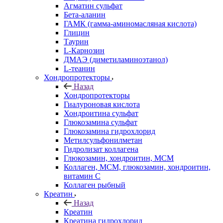
Агматин cульфат
Бета-аланин
ГАМК (гамма-аминомасляная кислота)
Глицин
Таурин
L-Карнозин
ДМАЭ (диметиламиноэтанол)
L-теанин
Хондропротекторы
Назад
Хондропротекторы
Гиалуроновая кислота
Хондроитина сульфат
Глюкозамина сульфат
Глюкозамина гидрохлорид
Метилсульфонилметан
Гидролизат коллагена
Глюкозамин, хондроитин, МСМ
Коллаген, МСМ, глюкозамин, хондроитин,
витамин С
Коллаген рыбный
Креатин
Назад
Креатин
Креатина гидрохлорид