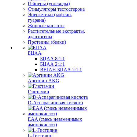
Гейнеры (углеводы)
Стимуляторы тестостерона
Энергетики (кофеин,
гуарана)
Жирные кислоты
Раститетельные экстракты,
адаптогены
Протеины (белки)
БЦАА
БЦАА 8:1:1
БЦАА 2:1:1
ВЕГАН БЦАА 2:1:1
Аргинин AKG
Глютамин
D-Аспарагиновая кислота
EAA (смесь незаменимых
аминокислот)
L-Гистидин