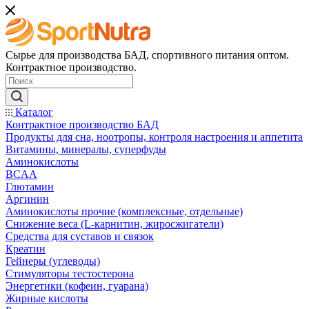
Сырье для производства БАД, спортивного питания оптом.
Контрактное производство.
Каталог
Контрактное производство БАД
Продукты для сна, ноотропы, контроля настроения и аппетита
Витамины, минералы, суперфуды
Аминокислоты
BCAA
Глютамин
Аргинин
Аминокислоты прочие (комплексные, отдельные)
Снижение веса (L-карнитин, жиросжигатели)
Средства для суставов и связок
Креатин
Гейнеры (углеводы)
Стимуляторы тестостерона
Энергетики (кофеин, гуарана)
Жирные кислоты