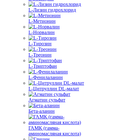
L-Лизин гидрохлорид
L-Метионин
L-Норвалин
L-Тирозин
L-Треонин
L-Триптофан
L-Фенилаланин
L-Цитруллин DL-малат
Агматин cульфат
Бета-аланин
ГАМК (гамма-
аминомасляная кислота)