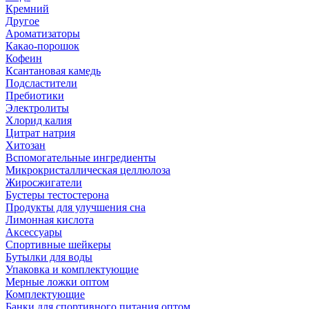
Кремний
Другое
Ароматизаторы
Какао-порошок
Кофеин
Ксантановая камедь
Подсластители
Пребиотики
Электролиты
Хлорид калия
Цитрат натрия
Хитозан
Вспомогательные ингредиенты
Микрокристаллическая целлюлоза
Жиросжигатели
Бустеры тестостерона
Продукты для улучшения сна
Лимонная кислота
Аксессуары
Спортивные шейкеры
Бутылки для воды
Упаковка и комплектующие
Мерные ложки оптом
Комплектующие
Банки для спортивного питания оптом