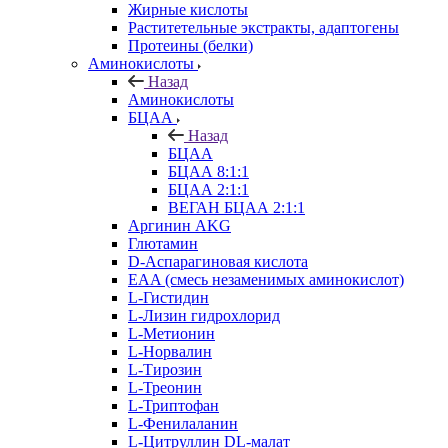
Жирные кислоты
Раститетельные экстракты, адаптогены
Протеины (белки)
Аминокислоты
Назад
Аминокислоты
БЦАА
Назад
БЦАА
БЦАА 8:1:1
БЦАА 2:1:1
ВЕГАН БЦАА 2:1:1
Аргинин AKG
Глютамин
D-Аспарагиновая кислота
EAA (смесь незаменимых аминокислот)
L-Гистидин
L-Лизин гидрохлорид
L-Метионин
L-Норвалин
L-Тирозин
L-Треонин
L-Триптофан
L-Фенилаланин
L-Цитруллин DL-малат