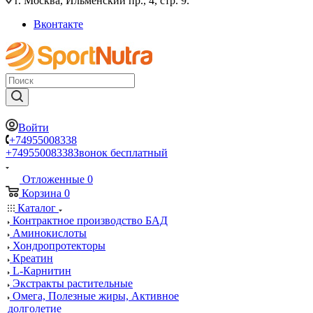
г. Москва, Ильменский пр., 4, стр. 9.
Вконтакте
Войти
+74955008338
+74955008338
Звонок бесплатный
Отложенные
0
Корзина
0
Каталог
Контрактное производство БАД
Аминокислоты
Хондропротекторы
Креатин
L-Карнитин
Экстракты растительные
Омега, Полезные жиры, Активное
долголетие