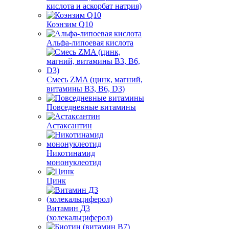
кислота и аскорбат натрия)
Коэнзим Q10
Альфа-липоевая кислота
Смесь ZMA (цинк, магний,
витамины B3, B6, D3)
Повседневные витамины
Астаксантин
Никотинамид
мононуклеотид
Цинк
Витамин Д3
(холекальциферол)