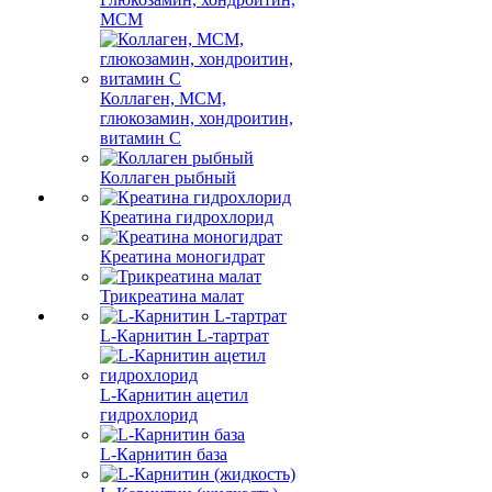
МСМ
Коллаген, МСМ,
глюкозамин, хондроитин,
витамин С
Коллаген рыбный
Креатина гидрохлорид
Креатина моногидрат
Трикреатина малат
L-Карнитин L-тартрат
L-Карнитин ацетил
гидрохлорид
L-Карнитин база