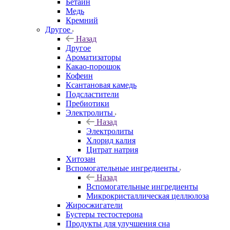
Бетаин
Медь
Кремний
Другое
Назад
Другое
Ароматизаторы
Какао-порошок
Кофеин
Ксантановая камедь
Подсластители
Пребиотики
Электролиты
Назад
Электролиты
Хлорид калия
Цитрат натрия
Хитозан
Вспомогательные ингредиенты
Назад
Вспомогательные ингредиенты
Микрокристаллическая целлюлоза
Жиросжигатели
Бустеры тестостерона
Продукты для улучшения сна