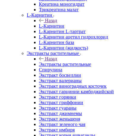
Креатина моногидрат
Трикреатина малат
L-Карнитин
Назад
L-Карнитин
L-Карнитин L-тартрат
L-Карнитин ацетил гидрохлорид
L-Карнитин база
L-Карнитин (жидкость)
Экстракты растительные
Назад
Экстракты растительные
Спирулина
Экстракт босвеллии
Экстракт валерианы
Экстракт виноградных косточек
Экстракт гарцинии камбоджийской
Экстракт горянки
Экстракт гриффонии
Экстракт гуараны
Экстракт джимнемы
Экстракт женьшеня
Экстракт зеленого чая
Экстракт имбиря
Экстракт корня ашваганды