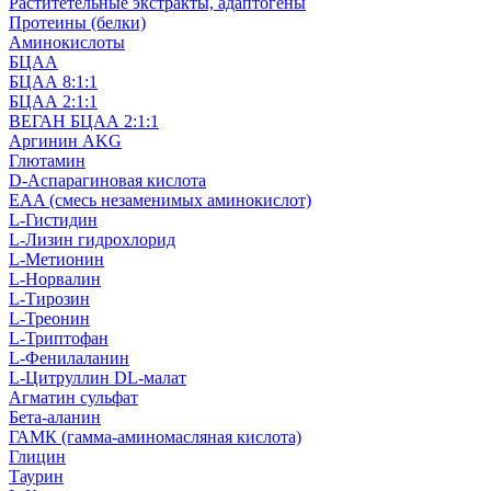
Раститетельные экстракты, адаптогены
Протеины (белки)
Аминокислоты
БЦАА
БЦАА 8:1:1
БЦАА 2:1:1
ВЕГАН БЦАА 2:1:1
Аргинин AKG
Глютамин
D-Аспарагиновая кислота
EAA (смесь незаменимых аминокислот)
L-Гистидин
L-Лизин гидрохлорид
L-Метионин
L-Норвалин
L-Тирозин
L-Треонин
L-Триптофан
L-Фенилаланин
L-Цитруллин DL-малат
Агматин cульфат
Бета-аланин
ГАМК (гамма-аминомасляная кислота)
Глицин
Таурин