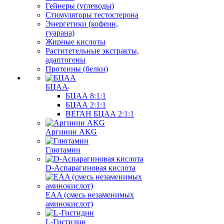
Гейнеры (углеводы)
Стимуляторы тестостерона
Энергетики (кофеин,
гуарана)
Жирные кислоты
Раститетельные экстракты,
адаптогены
Протеины (белки)
БЦАА
БЦАА 8:1:1
БЦАА 2:1:1
ВЕГАН БЦАА 2:1:1
Аргинин AKG
Глютамин
D-Аспарагиновая кислота
EAA (смесь незаменимых
аминокислот)
L-Гистидин