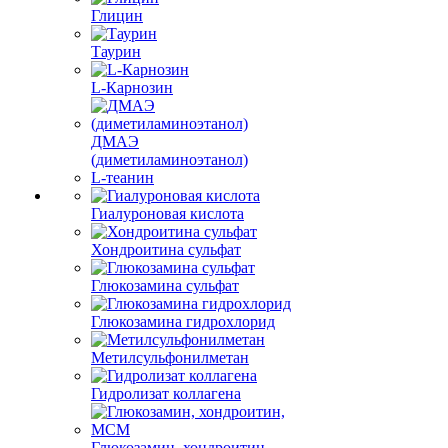
Глицин
Таурин
L-Карнозин
ДМАЭ
(диметиламиноэтанол)
L-теанин
Гиалуроновая кислота
Хондроитина сульфат
Глюкозамина сульфат
Глюкозамина гидрохлорид
Метилсульфонилметан
Гидролизат коллагена
Глюкозамин, хондроитин,