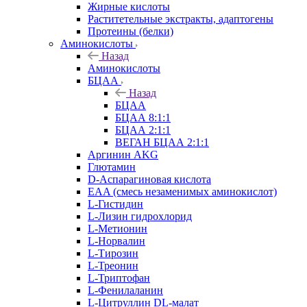
Жирные кислоты
Раститетельные экстракты, адаптогены
Протеины (белки)
Аминокислоты
Назад
Аминокислоты
БЦАА
Назад
БЦАА
БЦАА 8:1:1
БЦАА 2:1:1
ВЕГАН БЦАА 2:1:1
Аргинин AKG
Глютамин
D-Аспарагиновая кислота
EAA (смесь незаменимых аминокислот)
L-Гистидин
L-Лизин гидрохлорид
L-Метионин
L-Норвалин
L-Тирозин
L-Треонин
L-Триптофан
L-Фенилаланин
L-Цитруллин DL-малат