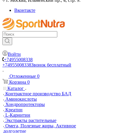
г. Москва, Ильменский пр., 4, стр. 9.
Вконтакте
Войти
+74955008338
+74955008338
Звонок бесплатный
Отложенные
0
Корзина
0
Каталог
Контрактное производство БАД
Аминокислоты
Хондропротекторы
Креатин
L-Карнитин
Экстракты растительные
Омега, Полезные жиры, Активное
долголетие