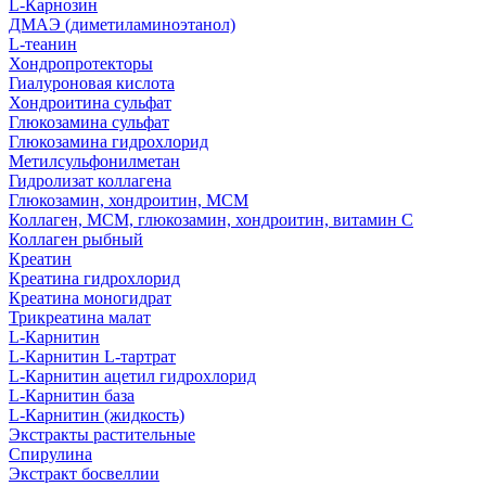
L-Карнозин
ДМАЭ (диметиламиноэтанол)
L-теанин
Хондропротекторы
Гиалуроновая кислота
Хондроитина сульфат
Глюкозамина сульфат
Глюкозамина гидрохлорид
Метилсульфонилметан
Гидролизат коллагена
Глюкозамин, хондроитин, МСМ
Коллаген, МСМ, глюкозамин, хондроитин, витамин С
Коллаген рыбный
Креатин
Креатина гидрохлорид
Креатина моногидрат
Трикреатина малат
L-Карнитин
L-Карнитин L-тартрат
L-Карнитин ацетил гидрохлорид
L-Карнитин база
L-Карнитин (жидкость)
Экстракты растительные
Спирулина
Экстракт босвеллии