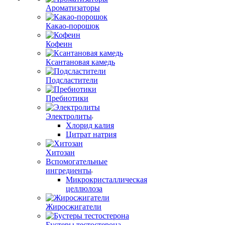
Ароматизаторы
Какао-порошок
Кофеин
Ксантановая камедь
Подсластители
Пребиотики
Электролиты
Хлорид калия
Цитрат натрия
Хитозан
Вспомогательные
ингредиенты
Микрокристаллическая
целлюлоза
Жиросжигатели
Бустеры тестостерона