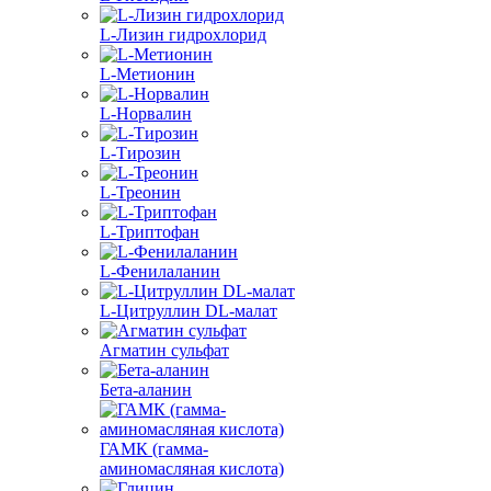
L-Лизин гидрохлорид
L-Метионин
L-Норвалин
L-Тирозин
L-Треонин
L-Триптофан
L-Фенилаланин
L-Цитруллин DL-малат
Агматин cульфат
Бета-аланин
ГАМК (гамма-
аминомасляная кислота)