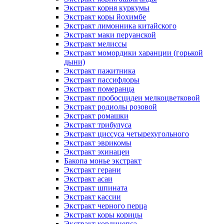
Экстракт корня куркумы
Экстракт коры йохимбе
Экстракт лимонника китайского
Экстракт маки перуанской
Экстракт мелиссы
Экстракт момордики харанции (горькой
дыни)
Экстракт пажитника
Экстракт пассифлоры
Экстракт померанца
Экстракт пробосцидеи мелкоцветковой
Экстракт родиолы розовой
Экстракт ромашки
Экстракт трибулуса
Экстракт циссуса четырехугольного
Экстракт эврикомы
Экстракт эхинацеи
Бакопа монье экстракт
Экстракт герани
Экстракт асаи
Экстракт шпината
Экстракт кассии
Экстракт черного перца
Экстракт коры корицы
Экстракт кордицепса