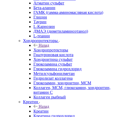
Агматин cульфат
Бета-аланин
ГАМК (гамма-аминомасляная кислота)
Глицин
Таурин
L-Карнозин
ДМАЭ (диметиламиноэтанол)
L-теанин
Хондропротекторы
Назад
Хондропротекторы
Гиалуроновая кислота
Хондроитина сульфат
Глюкозамина сульфат
Глюкозамина гидрохлорид
Метилсульфонилметан
Гидролизат коллагена
Глюкозамин, хондроитин, МСМ
Коллаген, МСМ, глюкозамин, хондроитин,
витамин С
Коллаген рыбный
Креатин
Назад
Креатин
Креатина гидрохлорид