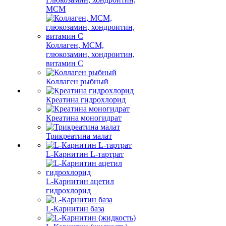
МСМ
Коллаген, МСМ,
глюкозамин, хондроитин,
витамин С
Коллаген рыбный
Креатина гидрохлорид
Креатина моногидрат
Трикреатина малат
L-Карнитин L-тартрат
L-Карнитин ацетил
гидрохлорид
L-Карнитин база