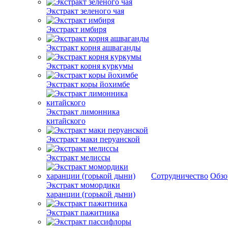
Экстракт зеленого чая
Экстракт имбиря
Экстракт корня ашваганды
Экстракт корня куркумы
Экстракт коры йохимбе
Экстракт лимонника
китайского
Экстракт маки перуанской
Экстракт мелиссы
Сотрудничество
Обз
Экстракт момордики
харанции (горькой дыни)
Экстракт пажитника