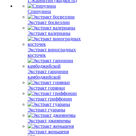
L-Карнитин (жидкость)
Спирулина
Экстракт босвеллии
Экстракт валерианы
Экстракт виноградных
косточек
Экстракт гарцинии
камбоджийской
Экстракт горянки
Экстракт гриффонии
Экстракт гуараны
Экстракт джимнемы
Экстракт женьшеня