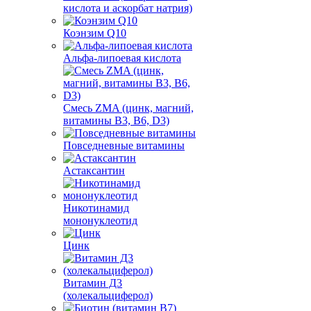
кислота и аскорбат натрия)
Коэнзим Q10
Альфа-липоевая кислота
Смесь ZMA (цинк, магний,
витамины B3, B6, D3)
Повседневные витамины
Астаксантин
Никотинамид
мононуклеотид
Цинк
Витамин Д3
(холекальциферол)