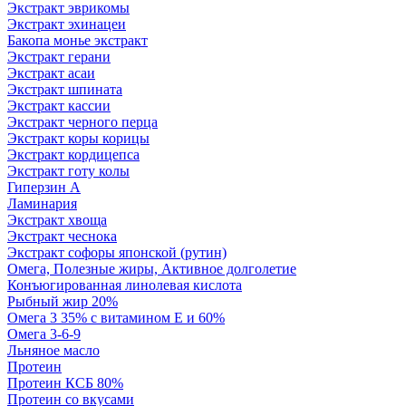
Экстракт эврикомы
Экстракт эхинацеи
Бакопа монье экстракт
Экстракт герани
Экстракт асаи
Экстракт шпината
Экстракт кассии
Экстракт черного перца
Экстракт коры корицы
Экстракт кордицепса
Экстракт готу колы
Гиперзин А
Ламинария
Экстракт хвоща
Экстракт чеснока
Экстракт софоры японской (рутин)
Омега, Полезные жиры, Активное долголетие
Конъюгированная линолевая кислота
Рыбный жир 20%
Омега 3 35% с витамином Е и 60%
Омега 3-6-9
Льняное масло
Протеин
Протеин КСБ 80%
Протеин со вкусами