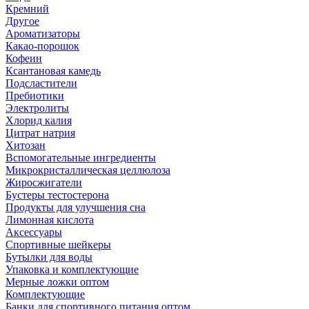
Кремний
Другое
Ароматизаторы
Какао-порошок
Кофеин
Ксантановая камедь
Подсластители
Пребиотики
Электролиты
Хлорид калия
Цитрат натрия
Хитозан
Вспомогательные ингредиенты
Микрокристаллическая целлюлоза
Жиросжигатели
Бустеры тестостерона
Продукты для улучшения сна
Лимонная кислота
Аксессуары
Спортивные шейкеры
Бутылки для воды
Упаковка и комплектующие
Мерные ложки оптом
Комплектующие
Банки для спортивного питания оптом