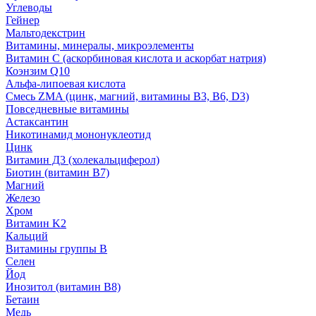
Углеводы
Гейнер
Мальтодекстрин
Витамины, минералы, микроэлементы
Витамин C (аскорбиновая кислота и аскорбат натрия)
Коэнзим Q10
Альфа-липоевая кислота
Смесь ZMA (цинк, магний, витамины B3, B6, D3)
Повседневные витамины
Астаксантин
Никотинамид мононуклеотид
Цинк
Витамин Д3 (холекальциферол)
Биотин (витамин B7)
Магний
Железо
Хром
Витамин K2
Кальций
Витамины группы B
Селен
Йод
Инозитол (витамин B8)
Бетаин
Медь