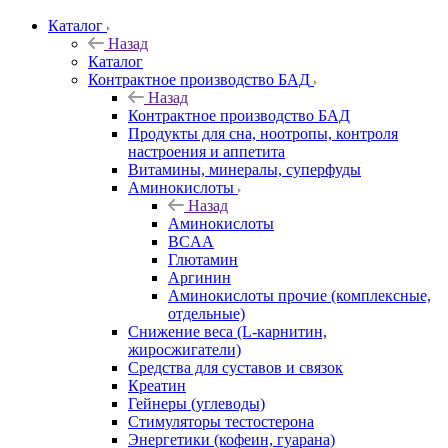
Каталог
Назад
Каталог
Контрактное производство БАД
Назад
Контрактное производство БАД
Продукты для сна, ноотропы, контроля
настроения и аппетита
Витамины, минералы, суперфуды
Аминокислоты
Назад
Аминокислоты
BCAA
Глютамин
Аргинин
Аминокислоты прочие (комплексные,
отдельные)
Снижение веса (L-карнитин,
жиросжигатели)
Средства для суставов и связок
Креатин
Гейнеры (углеводы)
Стимуляторы тестостерона
Энергетики (кофеин, гуарана)