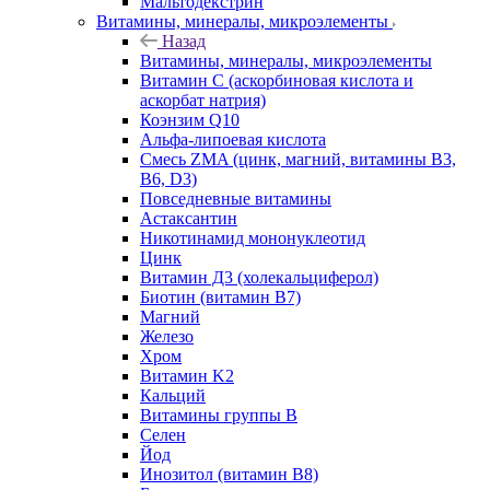
Мальтодекстрин
Витамины, минералы, микроэлементы
Назад
Витамины, минералы, микроэлементы
Витамин C (аскорбиновая кислота и
аскорбат натрия)
Коэнзим Q10
Альфа-липоевая кислота
Смесь ZMA (цинк, магний, витамины B3,
B6, D3)
Повседневные витамины
Астаксантин
Никотинамид мононуклеотид
Цинк
Витамин Д3 (холекальциферол)
Биотин (витамин B7)
Магний
Железо
Хром
Витамин K2
Кальций
Витамины группы B
Селен
Йод
Инозитол (витамин B8)