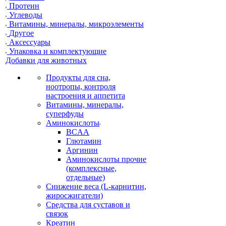
Протеин
Углеводы
Витамины, минералы, микроэлементы
Другое
Аксессуары
Упаковка и комплектующие
Добавки для животных
Продукты для сна,
ноотропы, контроля
настроения и аппетита
Витамины, минералы,
суперфуды
Аминокислоты
BCAA
Глютамин
Аргинин
Аминокислоты прочие
(комплексные,
отдельные)
Снижение веса (L-карнитин,
жиросжигатели)
Средства для суставов и
связок
Креатин