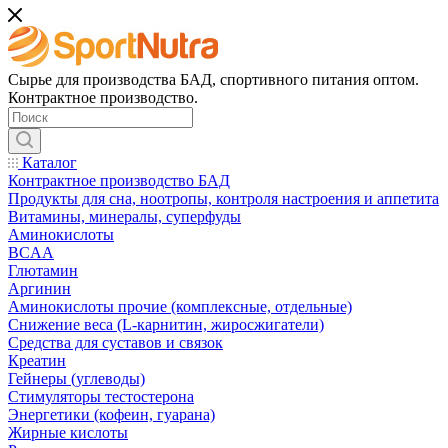
Сырье для производства БАД, спортивного питания оптом.
Контрактное производство.
Каталог
Контрактное производство БАД
Продукты для сна, ноотропы, контроля настроения и аппетита
Витамины, минералы, суперфуды
Аминокислоты
BCAA
Глютамин
Аргинин
Аминокислоты прочие (комплексные, отдельные)
Снижение веса (L-карнитин, жиросжигатели)
Средства для суставов и связок
Креатин
Гейнеры (углеводы)
Стимуляторы тестостерона
Энергетики (кофеин, гуарана)
Жирные кислоты