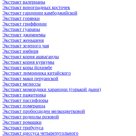
Экстракт валерианы
Экстракт виноградных косточек
Экстракт гарцинии камбоджийской
Экстракт горянки
Экстракт гриффонии
Экстракт гуараны
Экстракт джимнемы
Экстракт женьшеня
Экстракт зеленого чая
Экстракт имбиря
Экстракт корня ашваганды
Экстракт корня куркумы
Экстракт коры йохимбе
Экстракт лимонника китайского
Экстракт маки перуанской
Экстракт мелиссы
Экстракт момордики харанции (горькой дыни)
Экстракт пажитника
Экстракт пассифлоры
Экстракт померанца
Экстракт пробосцидеи мелкоцветковой
Экстракт родиолы розовой
Экстракт ромашки
Экстракт трибулуса
Экстракт циссуса четырехугольного