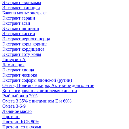
Экстракт эврикомы
Экстракт эхинацеи
Бакопа монье экстракт
Экстракт герани
Экстракт асаи
Экстракт шпината
Экстракт кассии
Экстракт черного перца
Экстракт коры корицы
Экстракт кордицепса
Экстракт готу колы
Гиперзин А
Ламинария
Экстракт хвоща
Экстракт чеснока
Экстракт софоры японской (рутин)
Омега, Полезные жиры, Активное долголетие
Конъюгированная линолевая кислота
Рыбный жир 20%
Омега 3 35% с витамином Е и 60%
Омега 3-6-9
Льняное масло
Протеин
Протеин КСБ 80%
Протеин со вкусами