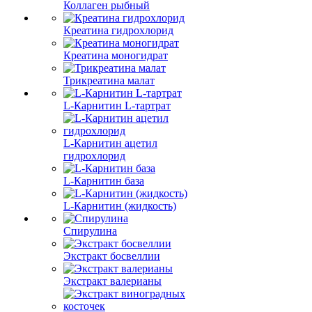
Коллаген рыбный
Креатина гидрохлорид
Креатина моногидрат
Трикреатина малат
L-Карнитин L-тартрат
L-Карнитин ацетил
гидрохлорид
L-Карнитин база
L-Карнитин (жидкость)
Спирулина
Экстракт босвеллии
Экстракт валерианы