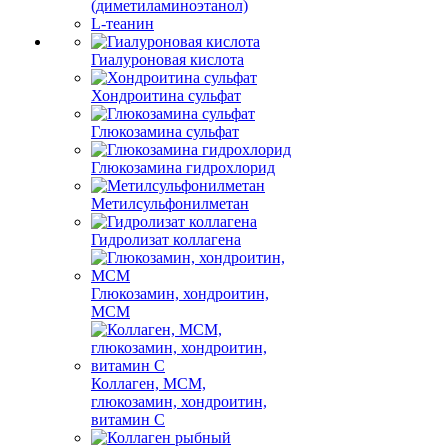
(диметиламиноэтанол)
L-теанин
Гиалуроновая кислота
Хондроитина сульфат
Глюкозамина сульфат
Глюкозамина гидрохлорид
Метилсульфонилметан
Гидролизат коллагена
Глюкозамин, хондроитин,
МСМ
Коллаген, МСМ,
глюкозамин, хондроитин,
витамин С