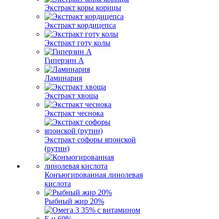
Экстракт коры корицы
Экстракт кордицепса
Экстракт готу колы
Гиперзин А
Ламинария
Экстракт хвоща
Экстракт чеснока
Экстракт софоры японской
(рутин)
Конъюгированная линолевая
кислота
Рыбный жир 20%