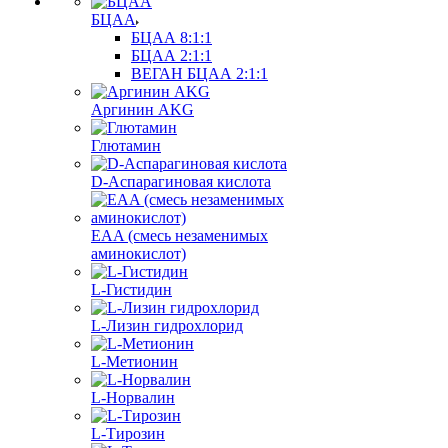
БЦАА
БЦАА 8:1:1
БЦАА 2:1:1
ВЕГАН БЦАА 2:1:1
Аргинин AKG
Глютамин
D-Аспарагиновая кислота
EAA (смесь незаменимых
аминокислот)
L-Гистидин
L-Лизин гидрохлорид
L-Метионин
L-Норвалин
L-Тирозин