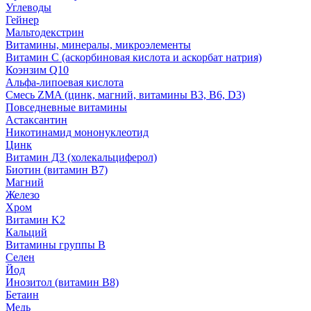
Углеводы
Гейнер
Мальтодекстрин
Витамины, минералы, микроэлементы
Витамин C (аскорбиновая кислота и аскорбат натрия)
Коэнзим Q10
Альфа-липоевая кислота
Смесь ZMA (цинк, магний, витамины B3, B6, D3)
Повседневные витамины
Астаксантин
Никотинамид мононуклеотид
Цинк
Витамин Д3 (холекальциферол)
Биотин (витамин B7)
Магний
Железо
Хром
Витамин K2
Кальций
Витамины группы B
Селен
Йод
Инозитол (витамин B8)
Бетаин
Медь