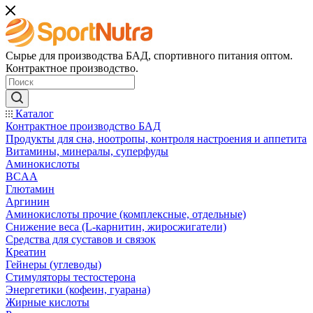
Сырье для производства БАД, спортивного питания оптом.
Контрактное производство.
Каталог
Контрактное производство БАД
Продукты для сна, ноотропы, контроля настроения и аппетита
Витамины, минералы, суперфуды
Аминокислоты
BCAA
Глютамин
Аргинин
Аминокислоты прочие (комплексные, отдельные)
Снижение веса (L-карнитин, жиросжигатели)
Средства для суставов и связок
Креатин
Гейнеры (углеводы)
Стимуляторы тестостерона
Энергетики (кофеин, гуарана)
Жирные кислоты