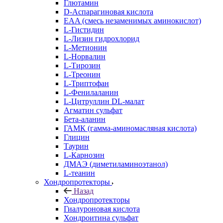
Глютамин
D-Аспарагиновая кислота
EAA (смесь незаменимых аминокислот)
L-Гистидин
L-Лизин гидрохлорид
L-Метионин
L-Норвалин
L-Тирозин
L-Треонин
L-Триптофан
L-Фенилаланин
L-Цитруллин DL-малат
Агматин cульфат
Бета-аланин
ГАМК (гамма-аминомасляная кислота)
Глицин
Таурин
L-Карнозин
ДМАЭ (диметиламиноэтанол)
L-теанин
Хондропротекторы
Назад
Хондропротекторы
Гиалуроновая кислота
Хондроитина сульфат