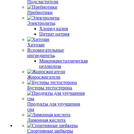
Подсластители
Пребиотики
Электролиты
Хлорид калия
Цитрат натрия
Хитозан
Вспомогательные
ингредиенты
Микрокристаллическая
целлюлоза
Жиросжигатели
Бустеры тестостерона
Продукты для улучшения
сна
Лимонная кислота
Спортивные шейкеры