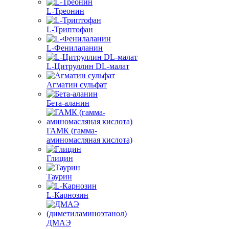
L-Треонин
L-Триптофан
L-Фенилаланин
L-Цитруллин DL-малат
Агматин cульфат
Бета-аланин
ГАМК (гамма-
аминомасляная кислота)
Глицин
Таурин
L-Карнозин
ДМАЭ