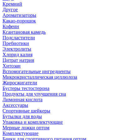
Кремний
Другое
Ароматизаторы
Какао-порошок
Кофеин
Ксантановая камедь
Подсластители
Пребиотики
Электролиты
Хлорид калия
Цитрат натрия
Хитозан
Вспомогательные ингредиенты
Микрокристаллическая целлюлоза
Жиросжигатели
Бустеры тестостерона
Продукты для улучшения сна
Лимонная кислота
Аксессуары
Спортивные шейкеры
Бутылки для воды
Упаковка и комплектующие
Мерные ложки оптом
Комплектующие
Банки для спортивного питания оптом