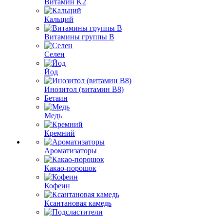
Витамин K2
Кальций
Витамины группы B
Селен
Йод
Инозитол (витамин B8)
Бетаин
Медь
Кремний
Ароматизаторы
Какао-порошок
Кофеин
Ксантановая камедь