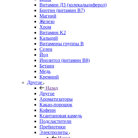
Витамин Д3 (холекальциферол)
Биотин (витамин B7)
Магний
Железо
Хром
Витамин K2
Кальций
Витамины группы B
Селен
Йод
Инозитол (витамин B8)
Бетаин
Медь
Кремний
Другое
Назад
Другое
Ароматизаторы
Какао-порошок
Кофеин
Ксантановая камедь
Подсластители
Пребиотики
Электролиты
Назад