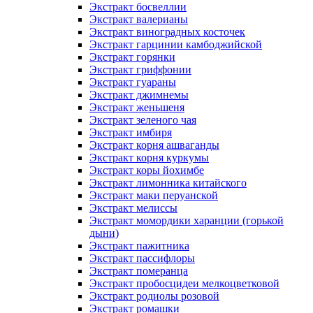
Экстракт босвеллии
Экстракт валерианы
Экстракт виноградных косточек
Экстракт гарцинии камбоджийской
Экстракт горянки
Экстракт гриффонии
Экстракт гуараны
Экстракт джимнемы
Экстракт женьшеня
Экстракт зеленого чая
Экстракт имбиря
Экстракт корня ашваганды
Экстракт корня куркумы
Экстракт коры йохимбе
Экстракт лимонника китайского
Экстракт маки перуанской
Экстракт мелиссы
Экстракт момордики харанции (горькой
дыни)
Экстракт пажитника
Экстракт пассифлоры
Экстракт померанца
Экстракт пробосцидеи мелкоцветковой
Экстракт родиолы розовой
Экстракт ромашки