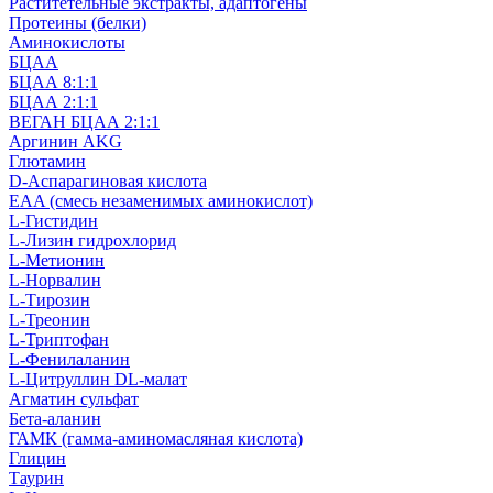
Раститетельные экстракты, адаптогены
Протеины (белки)
Аминокислоты
БЦАА
БЦАА 8:1:1
БЦАА 2:1:1
ВЕГАН БЦАА 2:1:1
Аргинин AKG
Глютамин
D-Аспарагиновая кислота
EAA (смесь незаменимых аминокислот)
L-Гистидин
L-Лизин гидрохлорид
L-Метионин
L-Норвалин
L-Тирозин
L-Треонин
L-Триптофан
L-Фенилаланин
L-Цитруллин DL-малат
Агматин cульфат
Бета-аланин
ГАМК (гамма-аминомасляная кислота)
Глицин
Таурин