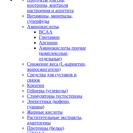
ноотропы, контроля
настроения и аппетита
Витамины, минералы,
суперфуды
Аминокислоты
BCAA
Глютамин
Аргинин
Аминокислоты прочие
(комплексные,
отдельные)
Снижение веса (L-карнитин,
жиросжигатели)
Средства для суставов и
связок
Креатин
Гейнеры (углеводы)
Стимуляторы тестостерона
Энергетики (кофеин,
гуарана)
Жирные кислоты
Раститетельные экстракты,
адаптогены
Протеины (белки)