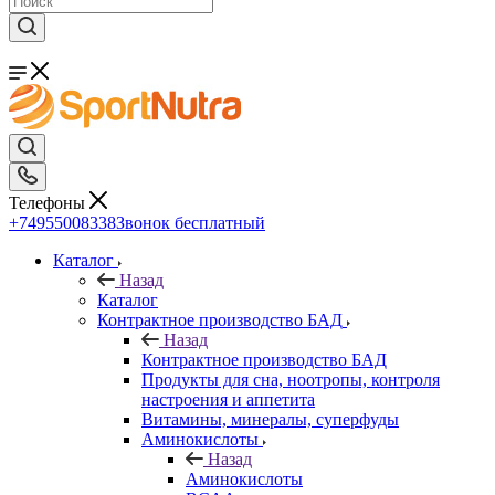
Телефоны
+74955008338
Звонок бесплатный
Каталог
Назад
Каталог
Контрактное производство БАД
Назад
Контрактное производство БАД
Продукты для сна, ноотропы, контроля
настроения и аппетита
Витамины, минералы, суперфуды
Аминокислоты
Назад
Аминокислоты