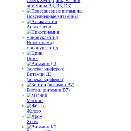
Смесь ZMA (цинк, магний,
витамины B3, B6, D3)
Повседневные витамины
Астаксантин
Никотинамид
мононуклеотид
Цинк
Витамин Д3
(холекальциферол)
Биотин (витамин B7)
Магний
Железо
Хром