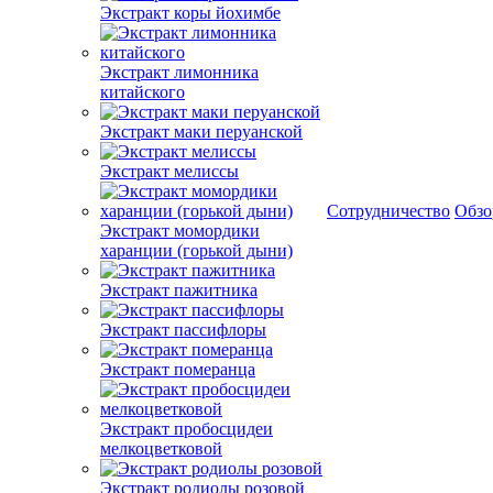
Экстракт коры йохимбе
Экстракт лимонника
китайского
Экстракт маки перуанской
Экстракт мелиссы
Сотрудничество
Обз
Экстракт момордики
харанции (горькой дыни)
Экстракт пажитника
Экстракт пассифлоры
Экстракт померанца
Экстракт пробосцидеи
мелкоцветковой
Экстракт родиолы розовой