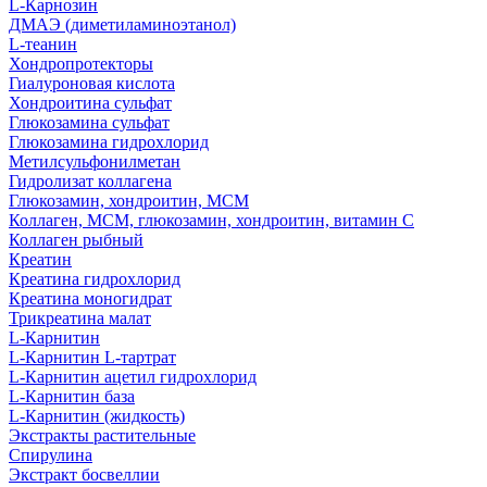
L-Карнозин
ДМАЭ (диметиламиноэтанол)
L-теанин
Хондропротекторы
Гиалуроновая кислота
Хондроитина сульфат
Глюкозамина сульфат
Глюкозамина гидрохлорид
Метилсульфонилметан
Гидролизат коллагена
Глюкозамин, хондроитин, МСМ
Коллаген, МСМ, глюкозамин, хондроитин, витамин С
Коллаген рыбный
Креатин
Креатина гидрохлорид
Креатина моногидрат
Трикреатина малат
L-Карнитин
L-Карнитин L-тартрат
L-Карнитин ацетил гидрохлорид
L-Карнитин база
L-Карнитин (жидкость)
Экстракты растительные
Спирулина
Экстракт босвеллии