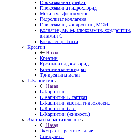
Глюкозамина сульфат
Глюкозамина гидрохлорид
Метилсульфонилметан
Гидролизат коллагена
Глюкозамин, хондроитин, МСМ
Коллаген, МСМ, глюкозамин, хондроитин,
витамин С
Коллаген рыбный
Креатин
Назад
Креатин
Креатина гидрохлорид
Креатина моногидрат
Трикреатина малат
L-Карнитин
Назад
L-Карнитин
L-Карнитин L-тартрат
L-Карнитин ацетил гидрохлорид
L-Карнитин база
L-Карнитин (жидкость)
Экстракты растительные
Назад
Экстракты растительные
Спирулина