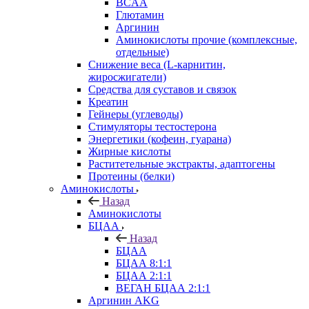
BCAA
Глютамин
Аргинин
Аминокислоты прочие (комплексные,
отдельные)
Снижение веса (L-карнитин,
жиросжигатели)
Средства для суставов и связок
Креатин
Гейнеры (углеводы)
Стимуляторы тестостерона
Энергетики (кофеин, гуарана)
Жирные кислоты
Раститетельные экстракты, адаптогены
Протеины (белки)
Аминокислоты
Назад
Аминокислоты
БЦАА
Назад
БЦАА
БЦАА 8:1:1
БЦАА 2:1:1
ВЕГАН БЦАА 2:1:1
Аргинин AKG