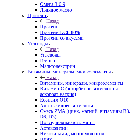
Омега 3-6-9
Льняное масло
Протеин
Назад
Протеин
Протеин КСБ 80%
Протеин со вкусами
Углеводы
Назад
Углеводы
Гейнер
Мальтодекстрин
Витамины, минералы, микроэлементы
Назад
Витамины, минералы, микроэлементы
Витамин C (аскорбиновая кислота и
аскорбат натрия)
Коэнзим Q10
Альфа-липоевая кислота
Смесь ZMA (цинк, магний, витамины B3,
B6, D3)
Повседневные витамины
Астаксантин
Никотинамид мононуклеотид
Цинк