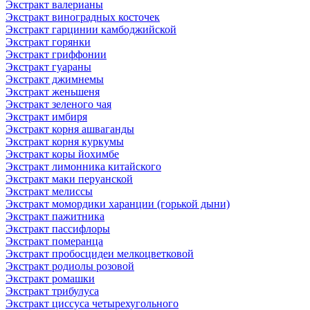
Экстракт валерианы
Экстракт виноградных косточек
Экстракт гарцинии камбоджийской
Экстракт горянки
Экстракт гриффонии
Экстракт гуараны
Экстракт джимнемы
Экстракт женьшеня
Экстракт зеленого чая
Экстракт имбиря
Экстракт корня ашваганды
Экстракт корня куркумы
Экстракт коры йохимбе
Экстракт лимонника китайского
Экстракт маки перуанской
Экстракт мелиссы
Экстракт момордики харанции (горькой дыни)
Экстракт пажитника
Экстракт пассифлоры
Экстракт померанца
Экстракт пробосцидеи мелкоцветковой
Экстракт родиолы розовой
Экстракт ромашки
Экстракт трибулуса
Экстракт циссуса четырехугольного