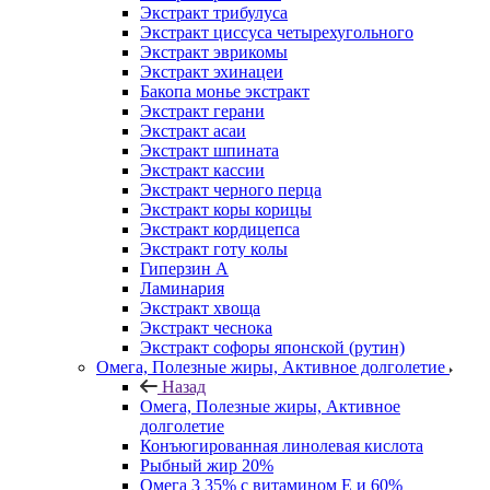
Экстракт трибулуса
Экстракт циссуса четырехугольного
Экстракт эврикомы
Экстракт эхинацеи
Бакопа монье экстракт
Экстракт герани
Экстракт асаи
Экстракт шпината
Экстракт кассии
Экстракт черного перца
Экстракт коры корицы
Экстракт кордицепса
Экстракт готу колы
Гиперзин А
Ламинария
Экстракт хвоща
Экстракт чеснока
Экстракт софоры японской (рутин)
Омега, Полезные жиры, Активное долголетие
Назад
Омега, Полезные жиры, Активное
долголетие
Конъюгированная линолевая кислота
Рыбный жир 20%
Омега 3 35% с витамином Е и 60%