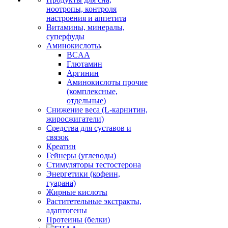
ноотропы, контроля
настроения и аппетита
Витамины, минералы,
суперфуды
Аминокислоты
BCAA
Глютамин
Аргинин
Аминокислоты прочие
(комплексные,
отдельные)
Снижение веса (L-карнитин,
жиросжигатели)
Средства для суставов и
связок
Креатин
Гейнеры (углеводы)
Стимуляторы тестостерона
Энергетики (кофеин,
гуарана)
Жирные кислоты
Раститетельные экстракты,
адаптогены
Протеины (белки)