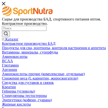
Сырье для производства БАД, спортивного питания оптом.
Контрактное производство.
Каталог
Контрактное производство БАД
Продукты для сна, ноотропы, контроля настроения и аппетита
Витамины, минералы, суперфуды
Аминокислоты
BCAA
Глютамин
Аргинин
Аминокислоты прочие (комплексные, отдельные)
Снижение веса (L-карнитин, жиросжигатели)
Средства для суставов и связок
Креатин
Гейнеры (углеводы)
Стимуляторы тестостерона
Энергетики (кофеин, гуарана)
Жирные кислоты