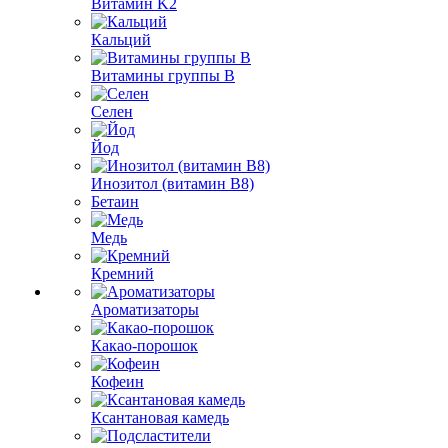
Витамин K2
Кальций
Витамины группы B
Селен
Йод
Инозитол (витамин B8)
Бетаин
Медь
Кремний
Ароматизаторы
Какао-порошок
Кофеин
Ксантановая камедь