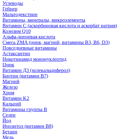
Углеводы
Гейнер
Мальтодекстрин
Витамины, минералы, микроэлементы
Витамин C (аскорбиновая кислота и аскорбат натрия)
Коэнзим Q10
Альфа-липоевая кислота
Смесь ZMA (цинк, магний, витамины B3, B6, D3)
Повседневные витамины
Астаксантин
Никотинамид мононуклеотид
Цинк
Витамин Д3 (холекальциферол)
Биотин (витамин B7)
Магний
Железо
Хром
Витамин K2
Кальций
Витамины группы B
Селен
Йод
Инозитол (витамин B8)
Бетаин
Медь