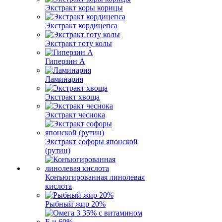
Экстракт коры корицы
Экстракт кордицепса
Экстракт готу колы
Гиперзин А
Ламинария
Экстракт хвоща
Экстракт чеснока
Экстракт софоры японской
(рутин)
Конъюгированная линолевая
кислота
Рыбный жир 20%