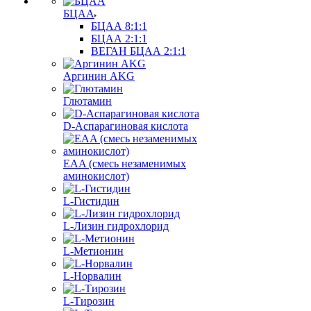
БЦАА
БЦАА 8:1:1
БЦАА 2:1:1
ВЕГАН БЦАА 2:1:1
Аргинин AKG
Глютамин
D-Аспарагиновая кислота
EAA (смесь незаменимых
аминокислот)
L-Гистидин
L-Лизин гидрохлорид
L-Метионин
L-Норвалин
L-Тирозин