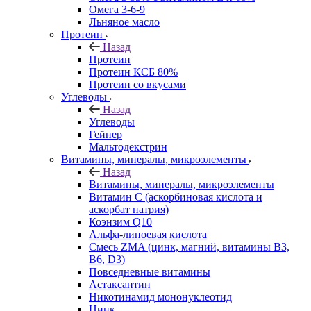
Омега 3-6-9
Льняное масло
Протеин
Назад
Протеин
Протеин КСБ 80%
Протеин со вкусами
Углеводы
Назад
Углеводы
Гейнер
Мальтодекстрин
Витамины, минералы, микроэлементы
Назад
Витамины, минералы, микроэлементы
Витамин C (аскорбиновая кислота и
аскорбат натрия)
Коэнзим Q10
Альфа-липоевая кислота
Смесь ZMA (цинк, магний, витамины B3,
B6, D3)
Повседневные витамины
Астаксантин
Никотинамид мононуклеотид
Цинк