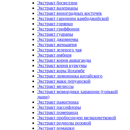
Экстракт босвеллии
Экстракт валерианы
Экстракт виноградных косточек
Экстракт гарцинии камбоджийской
Экстракт горянки
Экстракт гриффонии
Экстракт гуараны
Экстракт джимнемы
Экстракт женьшеня
Экстракт зеленого чая
Экстракт имбиря
Экстракт корня ашваганды
Экстракт корня куркумы
Экстракт коры йохимбе
Экстракт лимонника китайского
Экстракт маки перуанской
Экстракт мелиссы
Экстракт момордики харанции (горькой
дыни)
Экстракт пажитника
Экстракт пассифлоры
Экстракт померанца
Экстракт пробосцидеи мелкоцветковой
Экстракт родиолы розовой
Экстракт ромашки