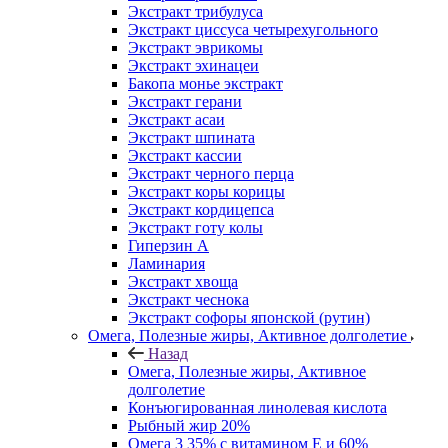
Экстракт трибулуса
Экстракт циссуса четырехугольного
Экстракт эврикомы
Экстракт эхинацеи
Бакопа монье экстракт
Экстракт герани
Экстракт асаи
Экстракт шпината
Экстракт кассии
Экстракт черного перца
Экстракт коры корицы
Экстракт кордицепса
Экстракт готу колы
Гиперзин А
Ламинария
Экстракт хвоща
Экстракт чеснока
Экстракт софоры японской (рутин)
Омега, Полезные жиры, Активное долголетие
Назад
Омега, Полезные жиры, Активное
долголетие
Конъюгированная линолевая кислота
Рыбный жир 20%
Омега 3 35% с витамином Е и 60%