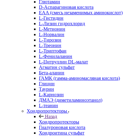
Глютамин
D-Аспарагиновая кислота
EAA (смесь незаменимых аминокислот)
L-Гистидин
L-Лизин гидрохлорид
L-Метионин
L-Норвалин
L-Тирозин
L-Треонин
L-Триптофан
L-Фенилаланин
L-Цитруллин DL-малат
Агматин cульфат
Бета-аланин
ГАМК (гамма-аминомасляная кислота)
Глицин
Таурин
L-Карнозин
ДМАЭ (диметиламиноэтанол)
L-теанин
Хондропротекторы
Назад
Хондропротекторы
Гиалуроновая кислота
Хондроитина сульфат