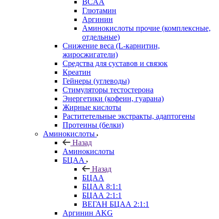
BCAA
Глютамин
Аргинин
Аминокислоты прочие (комплексные,
отдельные)
Снижение веса (L-карнитин,
жиросжигатели)
Средства для суставов и связок
Креатин
Гейнеры (углеводы)
Стимуляторы тестостерона
Энергетики (кофеин, гуарана)
Жирные кислоты
Раститетельные экстракты, адаптогены
Протеины (белки)
Аминокислоты
Назад
Аминокислоты
БЦАА
Назад
БЦАА
БЦАА 8:1:1
БЦАА 2:1:1
ВЕГАН БЦАА 2:1:1
Аргинин AKG