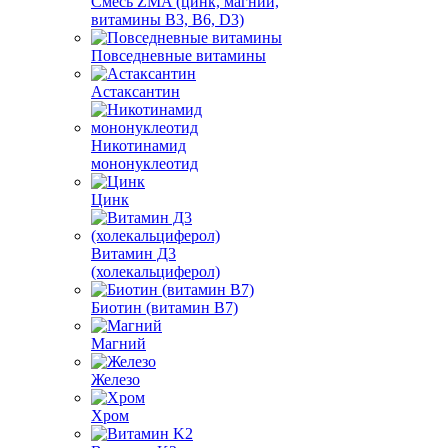
Смесь ZMA (цинк, магний,
витамины B3, B6, D3)
Повседневные витамины
Астаксантин
Никотинамид
мононуклеотид
Цинк
Витамин Д3
(холекальциферол)
Биотин (витамин B7)
Магний
Железо
Хром