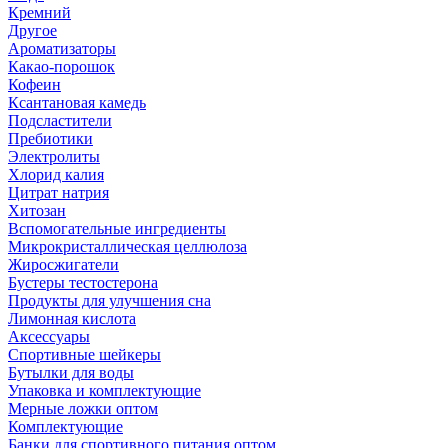
Кремний
Другое
Ароматизаторы
Какао-порошок
Кофеин
Ксантановая камедь
Подсластители
Пребиотики
Электролиты
Хлорид калия
Цитрат натрия
Хитозан
Вспомогательные ингредиенты
Микрокристаллическая целлюлоза
Жиросжигатели
Бустеры тестостерона
Продукты для улучшения сна
Лимонная кислота
Аксессуары
Спортивные шейкеры
Бутылки для воды
Упаковка и комплектующие
Мерные ложки оптом
Комплектующие
Банки для спортивного питания оптом