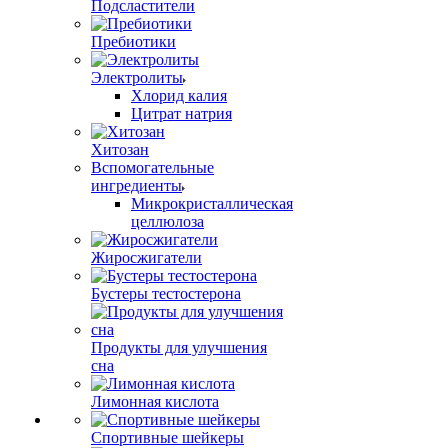
Подсластители
Пребиотики
Электролиты
Хлорид калия
Цитрат натрия
Хитозан
Вспомогательные
ингредиенты
Микрокристаллическая
целлюлоза
Жиросжигатели
Бустеры тестостерона
Продукты для улучшения
сна
Лимонная кислота
Спортивные шейкеры