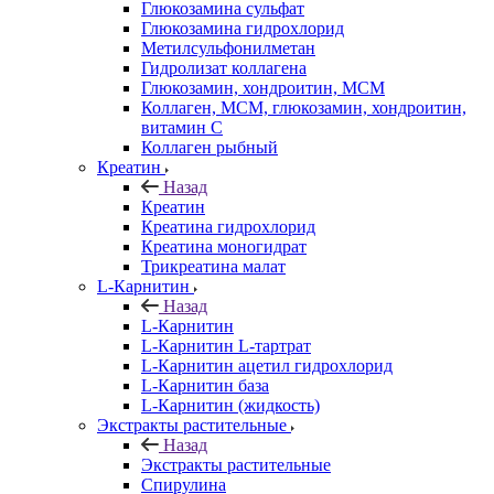
Глюкозамина сульфат
Глюкозамина гидрохлорид
Метилсульфонилметан
Гидролизат коллагена
Глюкозамин, хондроитин, МСМ
Коллаген, МСМ, глюкозамин, хондроитин,
витамин С
Коллаген рыбный
Креатин
Назад
Креатин
Креатина гидрохлорид
Креатина моногидрат
Трикреатина малат
L-Карнитин
Назад
L-Карнитин
L-Карнитин L-тартрат
L-Карнитин ацетил гидрохлорид
L-Карнитин база
L-Карнитин (жидкость)
Экстракты растительные
Назад
Экстракты растительные
Спирулина