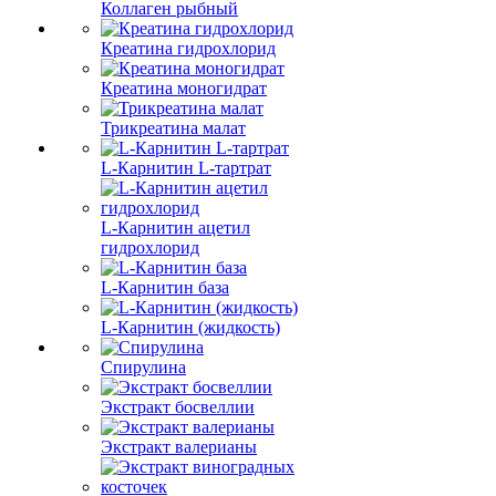
Коллаген рыбный
Креатина гидрохлорид
Креатина моногидрат
Трикреатина малат
L-Карнитин L-тартрат
L-Карнитин ацетил
гидрохлорид
L-Карнитин база
L-Карнитин (жидкость)
Спирулина
Экстракт босвеллии
Экстракт валерианы