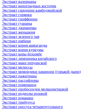
Экстракт валерианы
Экстракт виноградных косточек
Экстракт гарцинии камбоджийской
Экстракт горянки
Экстракт гриффонии
Экстракт гуараны
Экстракт джимнемы
Экстракт женьшеня
Экстракт зеленого чая
Экстракт имбиря
Экстракт корня ашваганды
Экстракт корня куркумы
Экстракт коры йохимбе
Экстракт лимонника китайского
Экстракт маки перуанской
Экстракт мелиссы
Экстракт момордики харанции (горькой дыни)
Экстракт пажитника
Экстракт пассифлоры
Экстракт померанца
Экстракт пробосцидеи мелкоцветковой
Экстракт родиолы розовой
Экстракт ромашки
Экстракт трибулуса
Экстракт циссуса четырехугольного