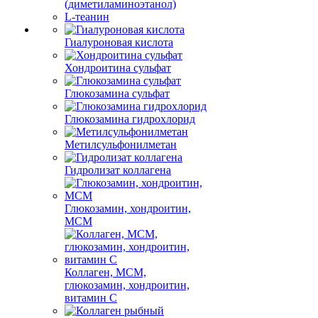
(диметиламиноэтанол)
L-теанин
Гиалуроновая кислота
Хондроитина сульфат
Глюкозамина сульфат
Глюкозамина гидрохлорид
Метилсульфонилметан
Гидролизат коллагена
Глюкозамин, хондроитин,
МСМ
Коллаген, МСМ,
глюкозамин, хондроитин,
витамин С