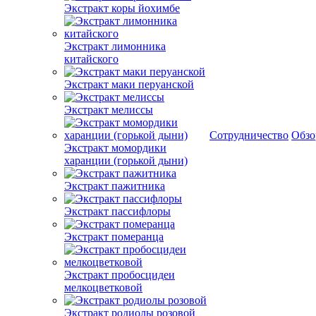
Экстракт коры йохимбе
Экстракт лимонника
китайского
Экстракт маки перуанской
Экстракт мелиссы
Сотрудничество
Обз
Экстракт момордики
харанции (горькой дыни)
Экстракт пажитника
Экстракт пассифлоры
Экстракт померанца
Экстракт пробосцидеи
мелкоцветковой
Экстракт родиолы розовой