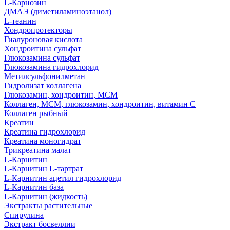
L-Карнозин
ДМАЭ (диметиламиноэтанол)
L-теанин
Хондропротекторы
Гиалуроновая кислота
Хондроитина сульфат
Глюкозамина сульфат
Глюкозамина гидрохлорид
Метилсульфонилметан
Гидролизат коллагена
Глюкозамин, хондроитин, МСМ
Коллаген, МСМ, глюкозамин, хондроитин, витамин С
Коллаген рыбный
Креатин
Креатина гидрохлорид
Креатина моногидрат
Трикреатина малат
L-Карнитин
L-Карнитин L-тартрат
L-Карнитин ацетил гидрохлорид
L-Карнитин база
L-Карнитин (жидкость)
Экстракты растительные
Спирулина
Экстракт босвеллии