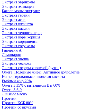
Экстракт эврикомы
Экстракт эхинацеи
Бакопа монье экстракт
Экстракт герани
Экстракт асаи
Экстракт шпината
Экстракт кассии
Экстракт черного перца
Экстракт коры корицы
Экстракт кордицепса
Экстракт готу колы
Гиперзин А
Ламинария
Экстракт хвоща
Экстракт чеснока
Экстракт софоры японской (рутин)
Омега, Полезные жиры, Активное долголетие
Конъюгированная линолевая кислота
Рыбный жир 20%
Омега 3 35% с витамином Е и 60%
Омега 3-6-9
Льняное масло
Протеин
Протеин КСБ 80%
Протеин со вкусами