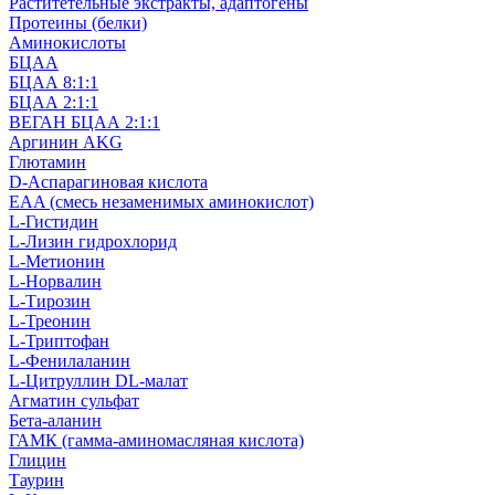
Раститетельные экстракты, адаптогены
Протеины (белки)
Аминокислоты
БЦАА
БЦАА 8:1:1
БЦАА 2:1:1
ВЕГАН БЦАА 2:1:1
Аргинин AKG
Глютамин
D-Аспарагиновая кислота
EAA (смесь незаменимых аминокислот)
L-Гистидин
L-Лизин гидрохлорид
L-Метионин
L-Норвалин
L-Тирозин
L-Треонин
L-Триптофан
L-Фенилаланин
L-Цитруллин DL-малат
Агматин cульфат
Бета-аланин
ГАМК (гамма-аминомасляная кислота)
Глицин
Таурин