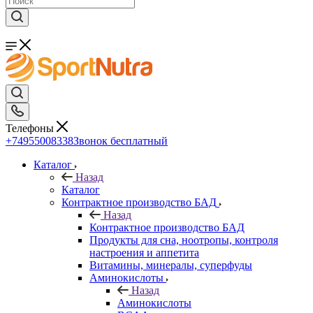
Телефоны
+74955008338
Звонок бесплатный
Каталог
Назад
Каталог
Контрактное производство БАД
Назад
Контрактное производство БАД
Продукты для сна, ноотропы, контроля
настроения и аппетита
Витамины, минералы, суперфуды
Аминокислоты
Назад
Аминокислоты