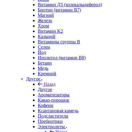
Витамин Д3 (холекальциферол)
Биотин (витамин B7)
Магний
Железо
Хром
Витамин K2
Кальций
Витамины группы B
Селен
Йод
Инозитол (витамин B8)
Бетаин
Медь
Кремний
Другое
Назад
Другое
Ароматизаторы
Какао-порошок
Кофеин
Ксантановая камедь
Подсластители
Пребиотики
Электролиты
Назад