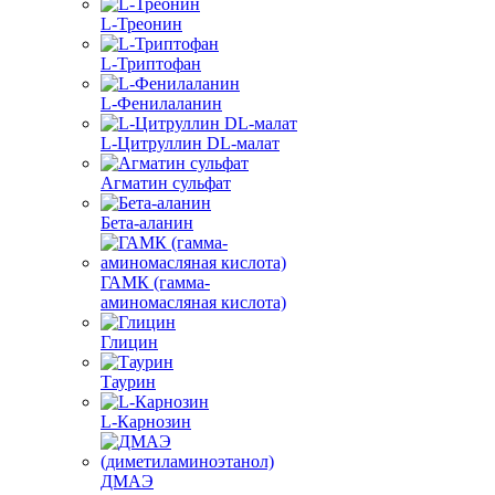
L-Треонин
L-Триптофан
L-Фенилаланин
L-Цитруллин DL-малат
Агматин cульфат
Бета-аланин
ГАМК (гамма-
аминомасляная кислота)
Глицин
Таурин
L-Карнозин
ДМАЭ