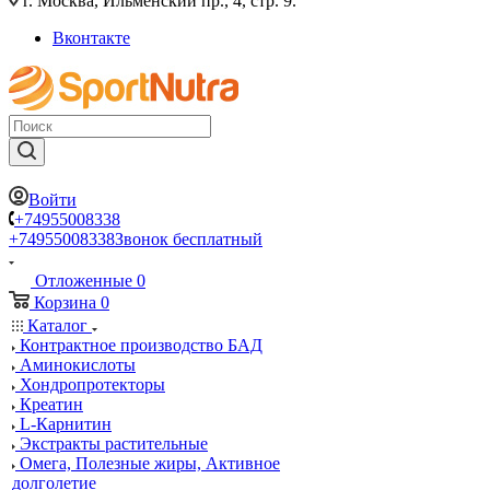
г. Москва, Ильменский пр., 4, стр. 9.
Вконтакте
Войти
+74955008338
+74955008338
Звонок бесплатный
Отложенные
0
Корзина
0
Каталог
Контрактное производство БАД
Аминокислоты
Хондропротекторы
Креатин
L-Карнитин
Экстракты растительные
Омега, Полезные жиры, Активное
долголетие