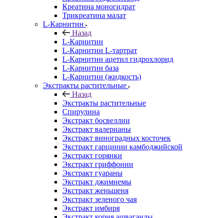
Креатина моногидрат
Трикреатина малат
L-Карнитин
Назад
L-Карнитин
L-Карнитин L-тартрат
L-Карнитин ацетил гидрохлорид
L-Карнитин база
L-Карнитин (жидкость)
Экстракты растительные
Назад
Экстракты растительные
Спирулина
Экстракт босвеллии
Экстракт валерианы
Экстракт виноградных косточек
Экстракт гарцинии камбоджийской
Экстракт горянки
Экстракт гриффонии
Экстракт гуараны
Экстракт джимнемы
Экстракт женьшеня
Экстракт зеленого чая
Экстракт имбиря
Экстракт корня ашваганды