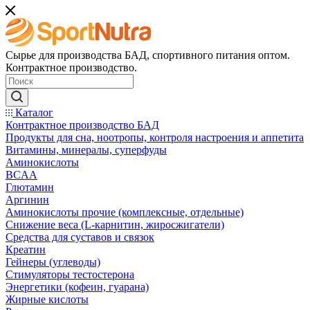
Сырье для производства БАД, спортивного питания оптом.
Контрактное производство.
Каталог
Контрактное производство БАД
Продукты для сна, ноотропы, контроля настроения и аппетита
Витамины, минералы, суперфуды
Аминокислоты
BCAA
Глютамин
Аргинин
Аминокислоты прочие (комплексные, отдельные)
Снижение веса (L-карнитин, жиросжигатели)
Средства для суставов и связок
Креатин
Гейнеры (углеводы)
Стимуляторы тестостерона
Энергетики (кофеин, гуарана)
Жирные кислоты