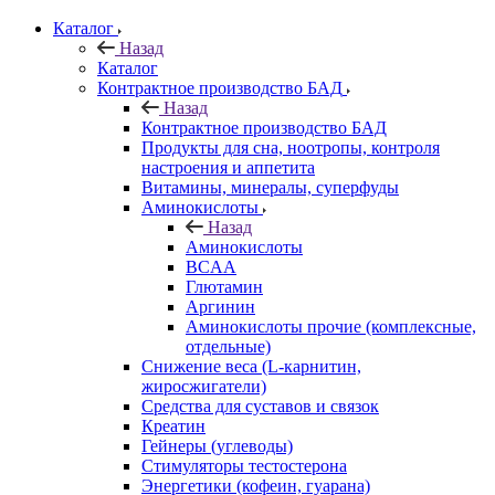
Каталог
Назад
Каталог
Контрактное производство БАД
Назад
Контрактное производство БАД
Продукты для сна, ноотропы, контроля
настроения и аппетита
Витамины, минералы, суперфуды
Аминокислоты
Назад
Аминокислоты
BCAA
Глютамин
Аргинин
Аминокислоты прочие (комплексные,
отдельные)
Снижение веса (L-карнитин,
жиросжигатели)
Средства для суставов и связок
Креатин
Гейнеры (углеводы)
Стимуляторы тестостерона
Энергетики (кофеин, гуарана)