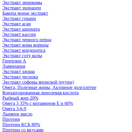
Экстракт эврикомы
Экстракт эхинацеи
Бакопа монье экстракт
Экстракт герани
Экстракт асаи
Экстракт шпината
Экстракт кассии
Экстракт черного перца
Экстракт коры корицы
Экстракт кордицепса
Экстракт готу колы
Гиперзин А
Ламинария
Экстракт хвоща
Экстракт чеснока
Экстракт софоры японской (рутин)
Омега, Полезные жиры, Активное долголетие
Конъюгированная линолевая кислота
Рыбный жир 20%
Омега 3 35% с витамином Е и 60%
Омега 3-6-9
Льняное масло
Протеин
Протеин КСБ 80%
Протеин со вкусами