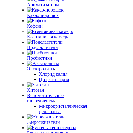
Ароматизаторы
Какао-порошок
Кофеин
Ксантановая камедь
Подсластители
Пребиотики
Электролиты
Хлорид калия
Цитрат натрия
Хитозан
Вспомогательные
ингредиенты
Микрокристаллическая
целлюлоза
Жиросжигатели
Бустеры тестостерона