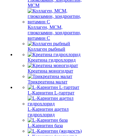
МСМ
Коллаген, МСМ,
глюкозамин, хондроитин,
витамин С
Коллаген рыбный
Креатина гидрохлорид
Креатина моногидрат
Трикреатина малат
L-Карнитин L-тартрат
L-Карнитин ацетил
гидрохлорид
L-Карнитин база