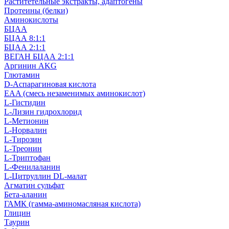
Раститетельные экстракты, адаптогены
Протеины (белки)
Аминокислоты
БЦАА
БЦАА 8:1:1
БЦАА 2:1:1
ВЕГАН БЦАА 2:1:1
Аргинин AKG
Глютамин
D-Аспарагиновая кислота
EAA (смесь незаменимых аминокислот)
L-Гистидин
L-Лизин гидрохлорид
L-Метионин
L-Норвалин
L-Тирозин
L-Треонин
L-Триптофан
L-Фенилаланин
L-Цитруллин DL-малат
Агматин cульфат
Бета-аланин
ГАМК (гамма-аминомасляная кислота)
Глицин
Таурин