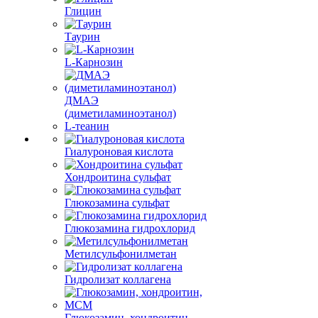
Глицин
Таурин
L-Карнозин
ДМАЭ
(диметиламиноэтанол)
L-теанин
Гиалуроновая кислота
Хондроитина сульфат
Глюкозамина сульфат
Глюкозамина гидрохлорид
Метилсульфонилметан
Гидролизат коллагена
Глюкозамин, хондроитин,