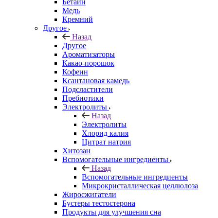
Бетаин
Медь
Кремний
Другое
Назад
Другое
Ароматизаторы
Какао-порошок
Кофеин
Ксантановая камедь
Подсластители
Пребиотики
Электролиты
Назад
Электролиты
Хлорид калия
Цитрат натрия
Хитозан
Вспомогательные ингредиенты
Назад
Вспомогательные ингредиенты
Микрокристаллическая целлюлоза
Жиросжигатели
Бустеры тестостерона
Продукты для улучшения сна