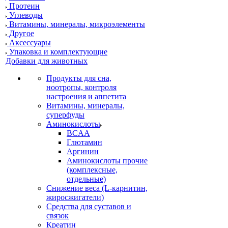
Протеин
Углеводы
Витамины, минералы, микроэлементы
Другое
Аксессуары
Упаковка и комплектующие
Добавки для животных
Продукты для сна,
ноотропы, контроля
настроения и аппетита
Витамины, минералы,
суперфуды
Аминокислоты
BCAA
Глютамин
Аргинин
Аминокислоты прочие
(комплексные,
отдельные)
Снижение веса (L-карнитин,
жиросжигатели)
Средства для суставов и
связок
Креатин