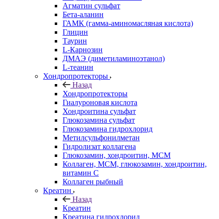
Агматин cульфат
Бета-аланин
ГАМК (гамма-аминомасляная кислота)
Глицин
Таурин
L-Карнозин
ДМАЭ (диметиламиноэтанол)
L-теанин
Хондропротекторы
Назад
Хондропротекторы
Гиалуроновая кислота
Хондроитина сульфат
Глюкозамина сульфат
Глюкозамина гидрохлорид
Метилсульфонилметан
Гидролизат коллагена
Глюкозамин, хондроитин, МСМ
Коллаген, МСМ, глюкозамин, хондроитин,
витамин С
Коллаген рыбный
Креатин
Назад
Креатин
Креатина гидрохлорид