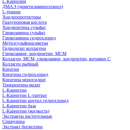
L-Карнозин
ДМАЭ (диметиламиноэтанол)
L-теанин
Хондропротекторы
Гиалуроновая кислота
Хондроитина сульфат
Глюкозамина сульфат
Глюкозамина гидрохлорид
Метилсульфонилметан
Гидролизат коллагена
Глюкозамин, хондроитин, МСМ
Коллаген, МСМ, глюкозамин, хондроитин, витамин С
Коллаген рыбный
Креатин
Креатина гидрохлорид
Креатина моногидрат
Трикреатина малат
L-Карнитин
L-Карнитин L-тартрат
L-Карнитин ацетил гидрохлорид
L-Карнитин база
L-Карнитин (жидкость)
Экстракты растительные
Спирулина
Экстракт босвеллии