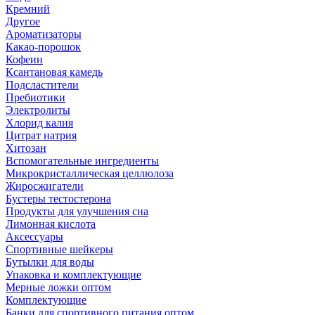
Кремний
Другое
Ароматизаторы
Какао-порошок
Кофеин
Ксантановая камедь
Подсластители
Пребиотики
Электролиты
Хлорид калия
Цитрат натрия
Хитозан
Вспомогательные ингредиенты
Микрокристаллическая целлюлоза
Жиросжигатели
Бустеры тестостерона
Продукты для улучшения сна
Лимонная кислота
Аксессуары
Спортивные шейкеры
Бутылки для воды
Упаковка и комплектующие
Мерные ложки оптом
Комплектующие
Банки для спортивного питания оптом