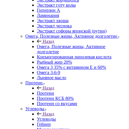
Экстракт готу колы
Гиперзин А
Ламинария
Экстракт хвоща
Экстракт чеснока
Экстракт софоры японской (рутин)
Омега, Полезные жиры, Активное долголетие
Назад
Омега, Полезные жиры, Активное
долголетие
Конъюгированная линолевая кислота
Рыбный жир 20%
Омега 3 35% с витамином Е и 60%
Омега 3-6-9
Льняное масло
Протеин
Назад
Протеин
Протеин КСБ 80%
Протеин со вкусами
Углеводы
Назад
Углеводы
Гейнер