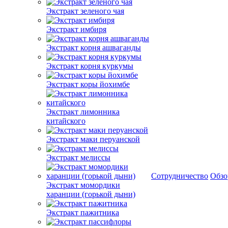
Экстракт зеленого чая
Экстракт имбиря
Экстракт корня ашваганды
Экстракт корня куркумы
Экстракт коры йохимбе
Экстракт лимонника
китайского
Экстракт маки перуанской
Экстракт мелиссы
Сотрудничество
Обз
Экстракт момордики
харанции (горькой дыни)
Экстракт пажитника