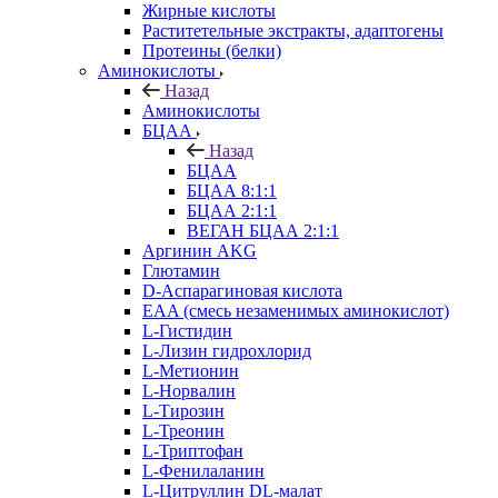
Жирные кислоты
Раститетельные экстракты, адаптогены
Протеины (белки)
Аминокислоты
Назад
Аминокислоты
БЦАА
Назад
БЦАА
БЦАА 8:1:1
БЦАА 2:1:1
ВЕГАН БЦАА 2:1:1
Аргинин AKG
Глютамин
D-Аспарагиновая кислота
EAA (смесь незаменимых аминокислот)
L-Гистидин
L-Лизин гидрохлорид
L-Метионин
L-Норвалин
L-Тирозин
L-Треонин
L-Триптофан
L-Фенилаланин
L-Цитруллин DL-малат