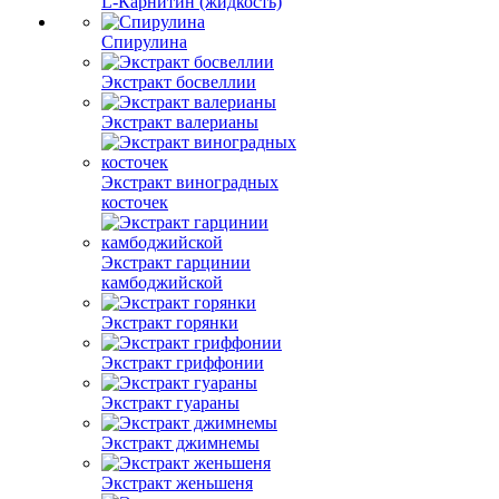
L-Карнитин (жидкость)
Спирулина
Экстракт босвеллии
Экстракт валерианы
Экстракт виноградных
косточек
Экстракт гарцинии
камбоджийской
Экстракт горянки
Экстракт гриффонии
Экстракт гуараны
Экстракт джимнемы
Экстракт женьшеня