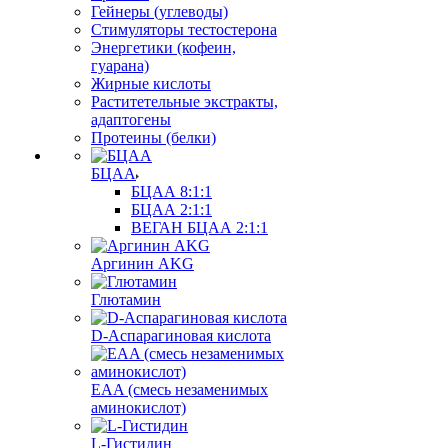
Гейнеры (углеводы)
Стимуляторы тестостерона
Энергетики (кофеин,
гуарана)
Жирные кислоты
Раститетельные экстракты,
адаптогены
Протеины (белки)
БЦАА
БЦАА 8:1:1
БЦАА 2:1:1
ВЕГАН БЦАА 2:1:1
Аргинин AKG
Глютамин
D-Аспарагиновая кислота
EAA (смесь незаменимых
аминокислот)
L-Гистидин