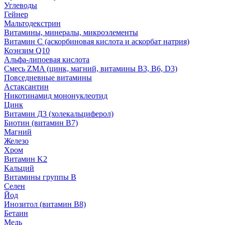
Углеводы
Гейнер
Мальтодекстрин
Витамины, минералы, микроэлементы
Витамин C (аскорбиновая кислота и аскорбат натрия)
Коэнзим Q10
Альфа-липоевая кислота
Смесь ZMA (цинк, магний, витамины B3, B6, D3)
Повседневные витамины
Астаксантин
Никотинамид мононуклеотид
Цинк
Витамин Д3 (холекальциферол)
Биотин (витамин B7)
Магний
Железо
Хром
Витамин K2
Кальций
Витамины группы B
Селен
Йод
Инозитол (витамин B8)
Бетаин
Медь