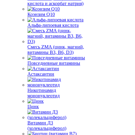
кислота и аскорбат натрия)
Коэнзим Q10
Альфа-липоевая кислота
Смесь ZMA (цинк, магний,
витамины B3, B6, D3)
Повседневные витамины
Астаксантин
Никотинамид
мононуклеотид
Цинк
Витамин Д3
(холекальциферол)