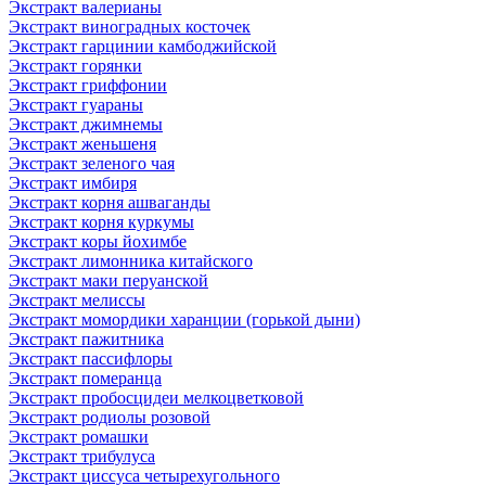
Экстракт валерианы
Экстракт виноградных косточек
Экстракт гарцинии камбоджийской
Экстракт горянки
Экстракт гриффонии
Экстракт гуараны
Экстракт джимнемы
Экстракт женьшеня
Экстракт зеленого чая
Экстракт имбиря
Экстракт корня ашваганды
Экстракт корня куркумы
Экстракт коры йохимбе
Экстракт лимонника китайского
Экстракт маки перуанской
Экстракт мелиссы
Экстракт момордики харанции (горькой дыни)
Экстракт пажитника
Экстракт пассифлоры
Экстракт померанца
Экстракт пробосцидеи мелкоцветковой
Экстракт родиолы розовой
Экстракт ромашки
Экстракт трибулуса
Экстракт циссуса четырехугольного