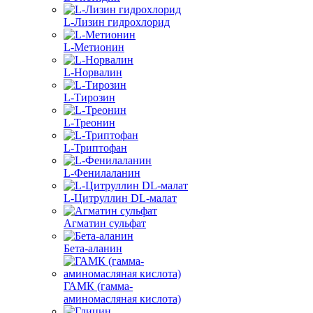
L-Лизин гидрохлорид
L-Метионин
L-Норвалин
L-Тирозин
L-Треонин
L-Триптофан
L-Фенилаланин
L-Цитруллин DL-малат
Агматин cульфат
Бета-аланин
ГАМК (гамма-
аминомасляная кислота)