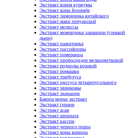
Экстракт корня куркумы
Экстракт коры йохимбе
Экстракт лимонника китайского
Экстракт маки перуанской
Экстракт мелиссы
Экстракт момордики харанции (горькой
дыни)
Экстракт пажитника
Экстракт пассифлоры
Экстракт померанца
Экстракт пробосцидеи мелкоцветковой
Экстракт родиолы розовой
Экстракт ромашки
Экстракт трибулуса
Экстракт циссуса четырехугольного
Экстракт эврикомы
Экстракт эхинацеи
Бакопа монье экстракт
Экстракт герани
Экстракт асаи
Экстракт шпината
Экстракт кассии
Экстракт черного перца
Экстракт коры корицы
Экстракт кордицепса