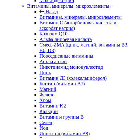
Мальтодекстрин
Витамины, минералы, микроэлементы
Назад
Витамины, минералы, микроэлементы
Витамин C (аскорбиновая кислота и
аскорбат натрия)
Коэнзим Q10
Альфа-липоевая кислота
Смесь ZMA (цинк, магний, витамины B3,
B6, D3)
Повседневные витамины
Астаксантин
Никотинамид мононуклеотид
Цинк
Витамин Д3 (холекальциферол)
Биотин (витамин B7)
Магний
Железо
Хром
Витамин K2
Кальций
Витамины группы B
Селен
Йод
Инозитол (витамин B8)