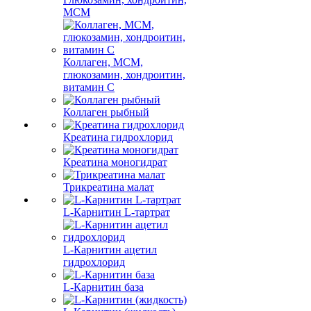
МСМ
Коллаген, МСМ,
глюкозамин, хондроитин,
витамин С
Коллаген рыбный
Креатина гидрохлорид
Креатина моногидрат
Трикреатина малат
L-Карнитин L-тартрат
L-Карнитин ацетил
гидрохлорид
L-Карнитин база