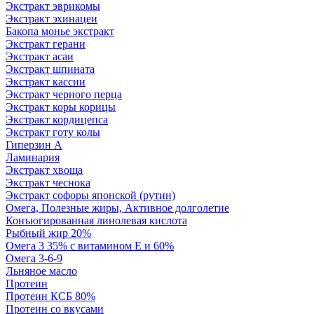
Экстракт эврикомы
Экстракт эхинацеи
Бакопа монье экстракт
Экстракт герани
Экстракт асаи
Экстракт шпината
Экстракт кассии
Экстракт черного перца
Экстракт коры корицы
Экстракт кордицепса
Экстракт готу колы
Гиперзин А
Ламинария
Экстракт хвоща
Экстракт чеснока
Экстракт софоры японской (рутин)
Омега, Полезные жиры, Активное долголетие
Конъюгированная линолевая кислота
Рыбный жир 20%
Омега 3 35% с витамином Е и 60%
Омега 3-6-9
Льняное масло
Протеин
Протеин КСБ 80%
Протеин со вкусами