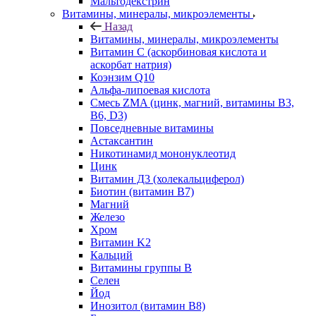
Мальтодекстрин
Витамины, минералы, микроэлементы
Назад
Витамины, минералы, микроэлементы
Витамин C (аскорбиновая кислота и
аскорбат натрия)
Коэнзим Q10
Альфа-липоевая кислота
Смесь ZMA (цинк, магний, витамины B3,
B6, D3)
Повседневные витамины
Астаксантин
Никотинамид мононуклеотид
Цинк
Витамин Д3 (холекальциферол)
Биотин (витамин B7)
Магний
Железо
Хром
Витамин K2
Кальций
Витамины группы B
Селен
Йод
Инозитол (витамин B8)