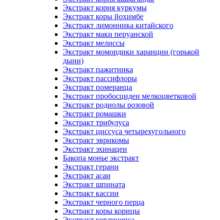
Экстракт корня куркумы
Экстракт коры йохимбе
Экстракт лимонника китайского
Экстракт маки перуанской
Экстракт мелиссы
Экстракт момордики харанции (горькой
дыни)
Экстракт пажитника
Экстракт пассифлоры
Экстракт померанца
Экстракт пробосцидеи мелкоцветковой
Экстракт родиолы розовой
Экстракт ромашки
Экстракт трибулуса
Экстракт циссуса четырехугольного
Экстракт эврикомы
Экстракт эхинацеи
Бакопа монье экстракт
Экстракт герани
Экстракт асаи
Экстракт шпината
Экстракт кассии
Экстракт черного перца
Экстракт коры корицы
Экстракт кордицепса