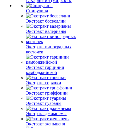
L-Карнитин (жидкость)
Спирулина
Экстракт босвеллии
Экстракт валерианы
Экстракт виноградных
косточек
Экстракт гарцинии
камбоджийской
Экстракт горянки
Экстракт гриффонии
Экстракт гуараны
Экстракт джимнемы
Экстракт женьшеня