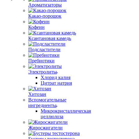
Ароматизаторы
Какао-порошок
Кофеин
Ксантановая камедь
Подсластители
Пребиотики
Электролиты
Хлорид калия
Цитрат натрия
Хитозан
Вспомогательные
ингредиенты
Микрокристаллическая
целлюлоза
Жиросжигатели
Бустеры тестостерона