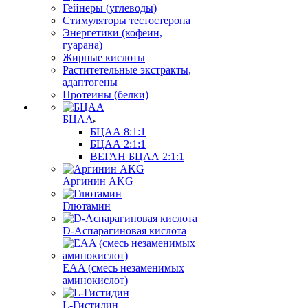
Гейнеры (углеводы)
Стимуляторы тестостерона
Энергетики (кофеин,
гуарана)
Жирные кислоты
Раститетельные экстракты,
адаптогены
Протеины (белки)
БЦАА
БЦАА 8:1:1
БЦАА 2:1:1
ВЕГАН БЦАА 2:1:1
Аргинин AKG
Глютамин
D-Аспарагиновая кислота
EAA (смесь незаменимых
аминокислот)
L-Гистидин