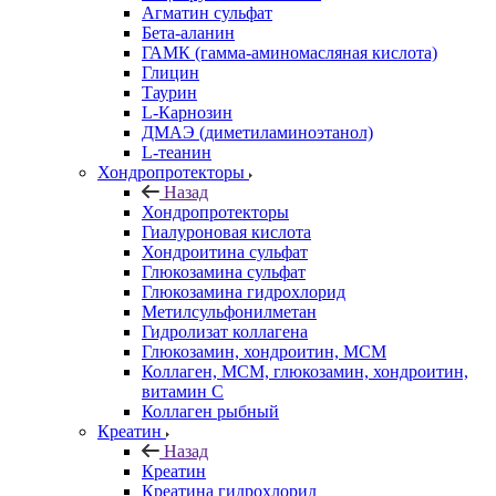
Агматин cульфат
Бета-аланин
ГАМК (гамма-аминомасляная кислота)
Глицин
Таурин
L-Карнозин
ДМАЭ (диметиламиноэтанол)
L-теанин
Хондропротекторы
Назад
Хондропротекторы
Гиалуроновая кислота
Хондроитина сульфат
Глюкозамина сульфат
Глюкозамина гидрохлорид
Метилсульфонилметан
Гидролизат коллагена
Глюкозамин, хондроитин, МСМ
Коллаген, МСМ, глюкозамин, хондроитин,
витамин С
Коллаген рыбный
Креатин
Назад
Креатин
Креатина гидрохлорид