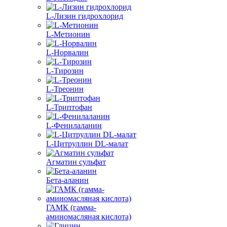
L-Лизин гидрохлорид
L-Метионин
L-Норвалин
L-Тирозин
L-Треонин
L-Триптофан
L-Фенилаланин
L-Цитруллин DL-малат
Агматин cульфат
Бета-аланин
ГАМК (гамма-
аминомасляная кислота)