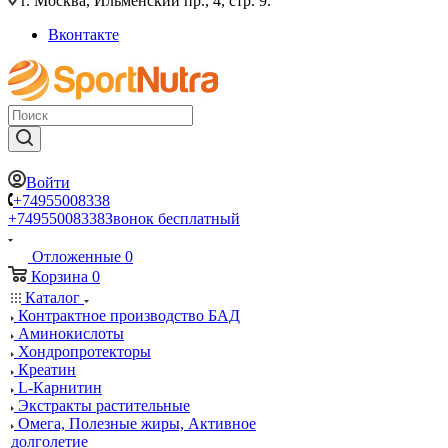
г. Москва, Ильменский пр., 4, стр. 9.
Вконтакте
Войти
+74955008338
+74955008338
Звонок бесплатный
Отложенные
0
Корзина
0
Каталог
Контрактное производство БАД
Аминокислоты
Хондропротекторы
Креатин
L-Карнитин
Экстракты растительные
Омега, Полезные жиры, Активное
долголетие