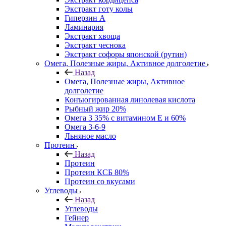
Экстракт готу колы
Гиперзин А
Ламинария
Экстракт хвоща
Экстракт чеснока
Экстракт софоры японской (рутин)
Омега, Полезные жиры, Активное долголетие
Назад
Омега, Полезные жиры, Активное
долголетие
Конъюгированная линолевая кислота
Рыбный жир 20%
Омега 3 35% с витамином Е и 60%
Омега 3-6-9
Льняное масло
Протеин
Назад
Протеин
Протеин КСБ 80%
Протеин со вкусами
Углеводы
Назад
Углеводы
Гейнер