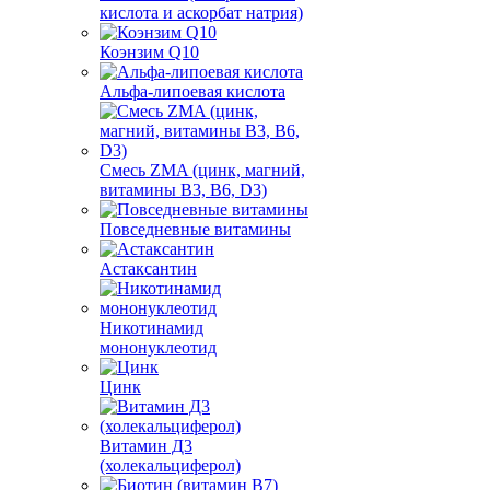
кислота и аскорбат натрия)
Коэнзим Q10
Альфа-липоевая кислота
Смесь ZMA (цинк, магний,
витамины B3, B6, D3)
Повседневные витамины
Астаксантин
Никотинамид
мононуклеотид
Цинк
Витамин Д3
(холекальциферол)