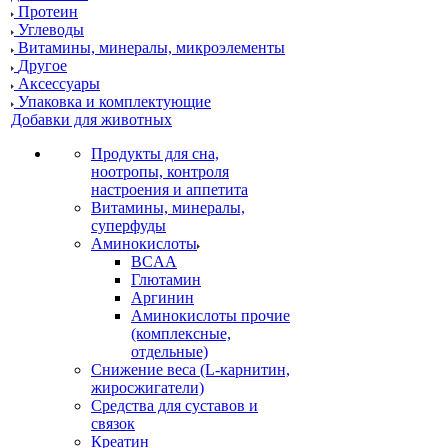
Протеин
Углеводы
Витамины, минералы, микроэлементы
Другое
Аксессуары
Упаковка и комплектующие
Добавки для животных
Продукты для сна,
ноотропы, контроля
настроения и аппетита
Витамины, минералы,
суперфуды
Аминокислоты
BCAA
Глютамин
Аргинин
Аминокислоты прочие
(комплексные,
отдельные)
Снижение веса (L-карнитин,
жиросжигатели)
Средства для суставов и
связок
Креатин