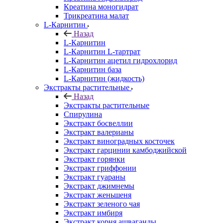
Креатина моногидрат
Трикреатина малат
L-Карнитин
Назад
L-Карнитин
L-Карнитин L-тартрат
L-Карнитин ацетил гидрохлорид
L-Карнитин база
L-Карнитин (жидкость)
Экстракты растительные
Назад
Экстракты растительные
Спирулина
Экстракт босвеллии
Экстракт валерианы
Экстракт виноградных косточек
Экстракт гарцинии камбоджийской
Экстракт горянки
Экстракт гриффонии
Экстракт гуараны
Экстракт джимнемы
Экстракт женьшеня
Экстракт зеленого чая
Экстракт имбиря
Экстракт корня ашваганды