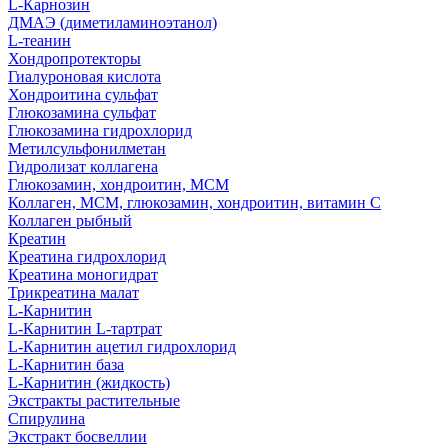
L-Карнозин
ДМАЭ (диметиламиноэтанол)
L-теанин
Хондропротекторы
Гиалуроновая кислота
Хондроитина сульфат
Глюкозамина сульфат
Глюкозамина гидрохлорид
Метилсульфонилметан
Гидролизат коллагена
Глюкозамин, хондроитин, МСМ
Коллаген, МСМ, глюкозамин, хондроитин, витамин С
Коллаген рыбный
Креатин
Креатина гидрохлорид
Креатина моногидрат
Трикреатина малат
L-Карнитин
L-Карнитин L-тартрат
L-Карнитин ацетил гидрохлорид
L-Карнитин база
L-Карнитин (жидкость)
Экстракты растительные
Спирулина
Экстракт босвеллии