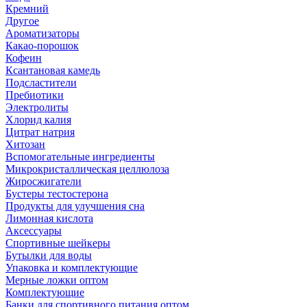
Кремний
Другое
Ароматизаторы
Какао-порошок
Кофеин
Ксантановая камедь
Подсластители
Пребиотики
Электролиты
Хлорид калия
Цитрат натрия
Хитозан
Вспомогательные ингредиенты
Микрокристаллическая целлюлоза
Жиросжигатели
Бустеры тестостерона
Продукты для улучшения сна
Лимонная кислота
Аксессуары
Спортивные шейкеры
Бутылки для воды
Упаковка и комплектующие
Мерные ложки оптом
Комплектующие
Банки для спортивного питания оптом