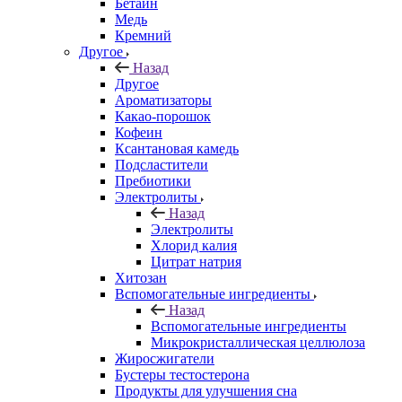
Бетаин
Медь
Кремний
Другое
Назад
Другое
Ароматизаторы
Какао-порошок
Кофеин
Ксантановая камедь
Подсластители
Пребиотики
Электролиты
Назад
Электролиты
Хлорид калия
Цитрат натрия
Хитозан
Вспомогательные ингредиенты
Назад
Вспомогательные ингредиенты
Микрокристаллическая целлюлоза
Жиросжигатели
Бустеры тестостерона
Продукты для улучшения сна