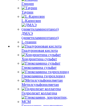
Глицин
Таурин
L-Карнозин
ДМАЭ
(диметиламиноэтанол)
L-теанин
Гиалуроновая кислота
Хондроитина сульфат
Глюкозамина сульфат
Глюкозамина гидрохлорид
Метилсульфонилметан
Гидролизат коллагена
Глюкозамин, хондроитин,