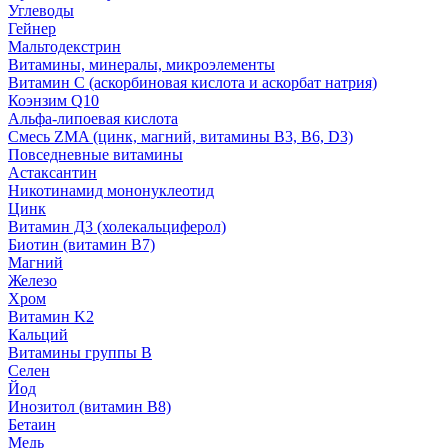
Углеводы
Гейнер
Мальтодекстрин
Витамины, минералы, микроэлементы
Витамин C (аскорбиновая кислота и аскорбат натрия)
Коэнзим Q10
Альфа-липоевая кислота
Смесь ZMA (цинк, магний, витамины B3, B6, D3)
Повседневные витамины
Астаксантин
Никотинамид мононуклеотид
Цинк
Витамин Д3 (холекальциферол)
Биотин (витамин B7)
Магний
Железо
Хром
Витамин K2
Кальций
Витамины группы B
Селен
Йод
Инозитол (витамин B8)
Бетаин
Медь