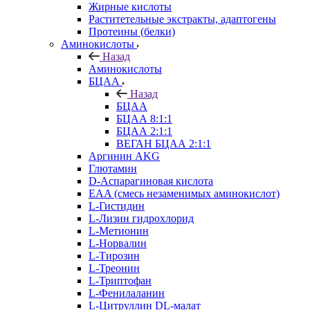
Жирные кислоты
Раститетельные экстракты, адаптогены
Протеины (белки)
Аминокислоты
Назад
Аминокислоты
БЦАА
Назад
БЦАА
БЦАА 8:1:1
БЦАА 2:1:1
ВЕГАН БЦАА 2:1:1
Аргинин AKG
Глютамин
D-Аспарагиновая кислота
EAA (смесь незаменимых аминокислот)
L-Гистидин
L-Лизин гидрохлорид
L-Метионин
L-Норвалин
L-Тирозин
L-Треонин
L-Триптофан
L-Фенилаланин
L-Цитруллин DL-малат