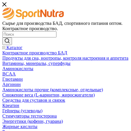
Сырье для производства БАД, спортивного питания оптом.
Контрактное производство.
Каталог
Контрактное производство БАД
Продукты для сна, ноотропы, контроля настроения и аппетита
Витамины, минералы, суперфуды
Аминокислоты
BCAA
Глютамин
Аргинин
Аминокислоты прочие (комплексные, отдельные)
Снижение веса (L-карнитин, жиросжигатели)
Средства для суставов и связок
Креатин
Гейнеры (углеводы)
Стимуляторы тестостерона
Энергетики (кофеин, гуарана)
Жирные кислоты