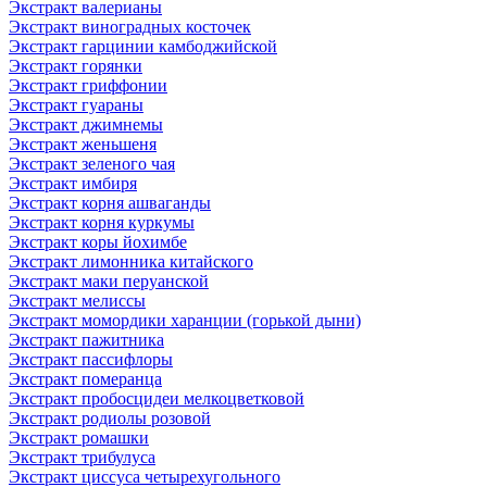
Экстракт валерианы
Экстракт виноградных косточек
Экстракт гарцинии камбоджийской
Экстракт горянки
Экстракт гриффонии
Экстракт гуараны
Экстракт джимнемы
Экстракт женьшеня
Экстракт зеленого чая
Экстракт имбиря
Экстракт корня ашваганды
Экстракт корня куркумы
Экстракт коры йохимбе
Экстракт лимонника китайского
Экстракт маки перуанской
Экстракт мелиссы
Экстракт момордики харанции (горькой дыни)
Экстракт пажитника
Экстракт пассифлоры
Экстракт померанца
Экстракт пробосцидеи мелкоцветковой
Экстракт родиолы розовой
Экстракт ромашки
Экстракт трибулуса
Экстракт циссуса четырехугольного