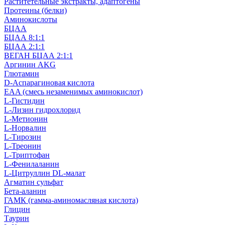
Раститетельные экстракты, адаптогены
Протеины (белки)
Аминокислоты
БЦАА
БЦАА 8:1:1
БЦАА 2:1:1
ВЕГАН БЦАА 2:1:1
Аргинин AKG
Глютамин
D-Аспарагиновая кислота
EAA (смесь незаменимых аминокислот)
L-Гистидин
L-Лизин гидрохлорид
L-Метионин
L-Норвалин
L-Тирозин
L-Треонин
L-Триптофан
L-Фенилаланин
L-Цитруллин DL-малат
Агматин cульфат
Бета-аланин
ГАМК (гамма-аминомасляная кислота)
Глицин
Таурин