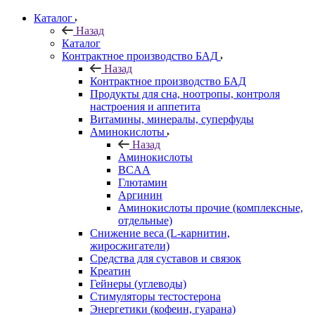
Каталог
Назад
Каталог
Контрактное производство БАД
Назад
Контрактное производство БАД
Продукты для сна, ноотропы, контроля
настроения и аппетита
Витамины, минералы, суперфуды
Аминокислоты
Назад
Аминокислоты
BCAA
Глютамин
Аргинин
Аминокислоты прочие (комплексные,
отдельные)
Снижение веса (L-карнитин,
жиросжигатели)
Средства для суставов и связок
Креатин
Гейнеры (углеводы)
Стимуляторы тестостерона
Энергетики (кофеин, гуарана)