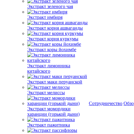
Экстракт зеленого чая
Экстракт имбиря
Экстракт корня ашваганды
Экстракт корня куркумы
Экстракт коры йохимбе
Экстракт лимонника
китайского
Экстракт маки перуанской
Экстракт мелиссы
Сотрудничество
Обз
Экстракт момордики
харанции (горькой дыни)
Экстракт пажитника