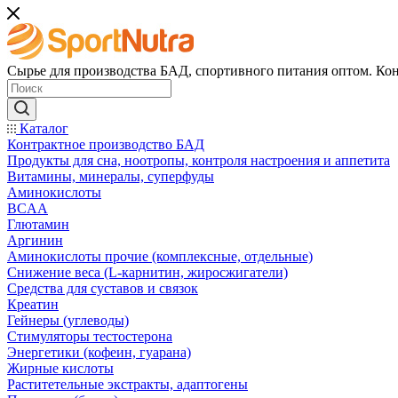
Сырье для производства БАД, спортивного питания оптом. Кон
Каталог
Контрактное производство БАД
Продукты для сна, ноотропы, контроля настроения и аппетита
Витамины, минералы, суперфуды
Аминокислоты
BCAA
Глютамин
Аргинин
Аминокислоты прочие (комплексные, отдельные)
Снижение веса (L-карнитин, жиросжигатели)
Средства для суставов и связок
Креатин
Гейнеры (углеводы)
Стимуляторы тестостерона
Энергетики (кофеин, гуарана)
Жирные кислоты
Раститетельные экстракты, адаптогены