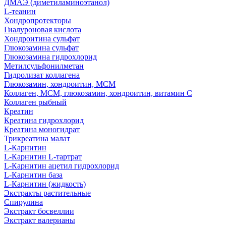
ДМАЭ (диметиламиноэтанол)
L-теанин
Хондропротекторы
Гиалуроновая кислота
Хондроитина сульфат
Глюкозамина сульфат
Глюкозамина гидрохлорид
Метилсульфонилметан
Гидролизат коллагена
Глюкозамин, хондроитин, МСМ
Коллаген, МСМ, глюкозамин, хондроитин, витамин С
Коллаген рыбный
Креатин
Креатина гидрохлорид
Креатина моногидрат
Трикреатина малат
L-Карнитин
L-Карнитин L-тартрат
L-Карнитин ацетил гидрохлорид
L-Карнитин база
L-Карнитин (жидкость)
Экстракты растительные
Спирулина
Экстракт босвеллии
Экстракт валерианы