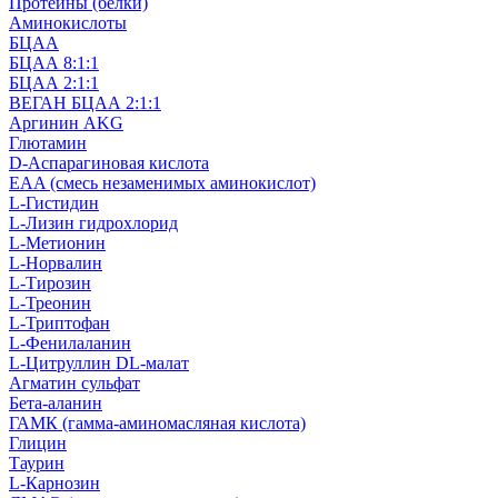
Протеины (белки)
Аминокислоты
БЦАА
БЦАА 8:1:1
БЦАА 2:1:1
ВЕГАН БЦАА 2:1:1
Аргинин AKG
Глютамин
D-Аспарагиновая кислота
EAA (смесь незаменимых аминокислот)
L-Гистидин
L-Лизин гидрохлорид
L-Метионин
L-Норвалин
L-Тирозин
L-Треонин
L-Триптофан
L-Фенилаланин
L-Цитруллин DL-малат
Агматин cульфат
Бета-аланин
ГАМК (гамма-аминомасляная кислота)
Глицин
Таурин
L-Карнозин