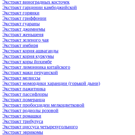
Экстракт виноградных косточек
Экстракт гарцинии камбоджийской
Экстракт горянки
Экстракт гриффонии
Экстракт гуараны
Экстракт джимнемы
Экстракт женьшеня
Экстракт зеленого чая
Экстракт имбиря
Экстракт корня ашваганды
Экстракт корня куркумы
Экстракт коры йохимбе
Экстракт лимонника китайского
Экстракт маки перуанской
Экстракт мелиссы
Экстракт момордики харанции (горькой дыни)
Экстракт пажитника
Экстракт пассифлоры
Экстракт померанца
Экстракт пробосцидеи мелкоцветковой
Экстракт родиолы розовой
Экстракт ромашки
Экстракт трибулуса
Экстракт циссуса четырехугольного
Экстракт эврикомы