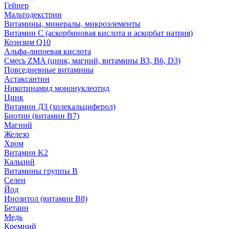
Гейнер
Мальтодекстрин
Витамины, минералы, микроэлементы
Витамин C (аскорбиновая кислота и аскорбат натрия)
Коэнзим Q10
Альфа-липоевая кислота
Смесь ZMA (цинк, магний, витамины B3, B6, D3)
Повседневные витамины
Астаксантин
Никотинамид мононуклеотид
Цинк
Витамин Д3 (холекальциферол)
Биотин (витамин B7)
Магний
Железо
Хром
Витамин K2
Кальций
Витамины группы B
Селен
Йод
Инозитол (витамин B8)
Бетаин
Медь
Кремний