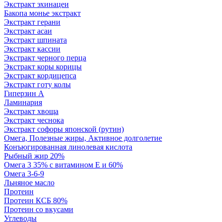
Экстракт эхинацеи
Бакопа монье экстракт
Экстракт герани
Экстракт асаи
Экстракт шпината
Экстракт кассии
Экстракт черного перца
Экстракт коры корицы
Экстракт кордицепса
Экстракт готу колы
Гиперзин А
Ламинария
Экстракт хвоща
Экстракт чеснока
Экстракт софоры японской (рутин)
Омега, Полезные жиры, Активное долголетие
Конъюгированная линолевая кислота
Рыбный жир 20%
Омега 3 35% с витамином Е и 60%
Омега 3-6-9
Льняное масло
Протеин
Протеин КСБ 80%
Протеин со вкусами
Углеводы