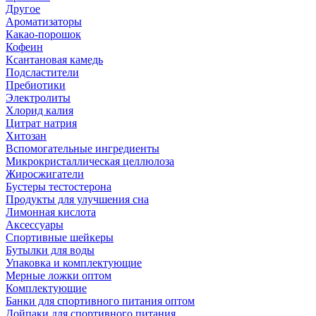
Другое
Ароматизаторы
Какао-порошок
Кофеин
Ксантановая камедь
Подсластители
Пребиотики
Электролиты
Хлорид калия
Цитрат натрия
Хитозан
Вспомогательные ингредиенты
Микрокристаллическая целлюлоза
Жиросжигатели
Бустеры тестостерона
Продукты для улучшения сна
Лимонная кислота
Аксессуары
Спортивные шейкеры
Бутылки для воды
Упаковка и комплектующие
Мерные ложки оптом
Комплектующие
Банки для спортивного питания оптом
Дойпаки для спортивного питания