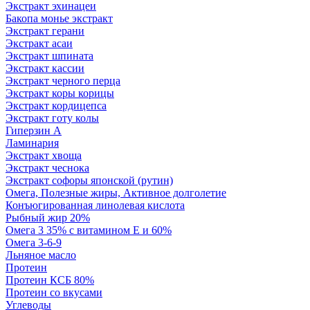
Экстракт эхинацеи
Бакопа монье экстракт
Экстракт герани
Экстракт асаи
Экстракт шпината
Экстракт кассии
Экстракт черного перца
Экстракт коры корицы
Экстракт кордицепса
Экстракт готу колы
Гиперзин А
Ламинария
Экстракт хвоща
Экстракт чеснока
Экстракт софоры японской (рутин)
Омега, Полезные жиры, Активное долголетие
Конъюгированная линолевая кислота
Рыбный жир 20%
Омега 3 35% с витамином Е и 60%
Омега 3-6-9
Льняное масло
Протеин
Протеин КСБ 80%
Протеин со вкусами
Углеводы