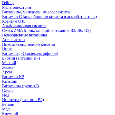
Гейнер
Мальтодекстрин
Витамины, минералы, микроэлементы
Витамин C (аскорбиновая кислота и аскорбат натрия)
Коэнзим Q10
Альфа-липоевая кислота
Смесь ZMA (цинк, магний, витамины B3, B6, D3)
Повседневные витамины
Астаксантин
Никотинамид мононуклеотид
Цинк
Витамин Д3 (холекальциферол)
Биотин (витамин B7)
Магний
Железо
Хром
Витамин K2
Кальций
Витамины группы B
Селен
Йод
Инозитол (витамин B8)
Бетаин
Медь
Кремний