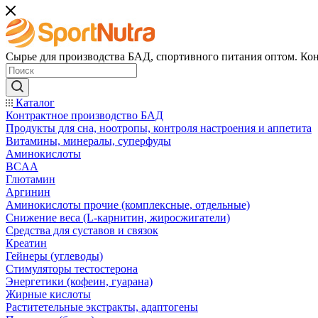
Сырье для производства БАД, спортивного питания оптом. Кон
Каталог
Контрактное производство БАД
Продукты для сна, ноотропы, контроля настроения и аппетита
Витамины, минералы, суперфуды
Аминокислоты
BCAA
Глютамин
Аргинин
Аминокислоты прочие (комплексные, отдельные)
Снижение веса (L-карнитин, жиросжигатели)
Средства для суставов и связок
Креатин
Гейнеры (углеводы)
Стимуляторы тестостерона
Энергетики (кофеин, гуарана)
Жирные кислоты
Раститетельные экстракты, адаптогены