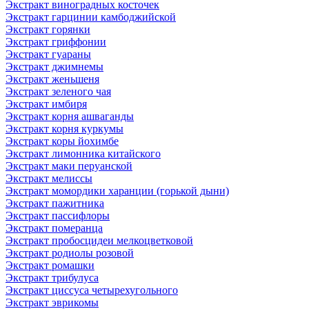
Экстракт виноградных косточек
Экстракт гарцинии камбоджийской
Экстракт горянки
Экстракт гриффонии
Экстракт гуараны
Экстракт джимнемы
Экстракт женьшеня
Экстракт зеленого чая
Экстракт имбиря
Экстракт корня ашваганды
Экстракт корня куркумы
Экстракт коры йохимбе
Экстракт лимонника китайского
Экстракт маки перуанской
Экстракт мелиссы
Экстракт момордики харанции (горькой дыни)
Экстракт пажитника
Экстракт пассифлоры
Экстракт померанца
Экстракт пробосцидеи мелкоцветковой
Экстракт родиолы розовой
Экстракт ромашки
Экстракт трибулуса
Экстракт циссуса четырехугольного
Экстракт эврикомы