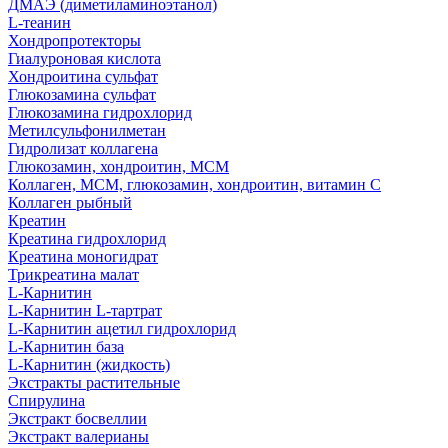
ДМАЭ (диметиламиноэтанол)
L-теанин
Хондропротекторы
Гиалуроновая кислота
Хондроитина сульфат
Глюкозамина сульфат
Глюкозамина гидрохлорид
Метилсульфонилметан
Гидролизат коллагена
Глюкозамин, хондроитин, МСМ
Коллаген, МСМ, глюкозамин, хондроитин, витамин С
Коллаген рыбный
Креатин
Креатина гидрохлорид
Креатина моногидрат
Трикреатина малат
L-Карнитин
L-Карнитин L-тартрат
L-Карнитин ацетил гидрохлорид
L-Карнитин база
L-Карнитин (жидкость)
Экстракты растительные
Спирулина
Экстракт босвеллии
Экстракт валерианы