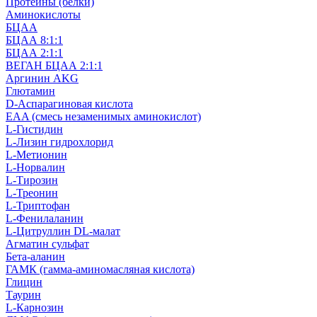
Протеины (белки)
Аминокислоты
БЦАА
БЦАА 8:1:1
БЦАА 2:1:1
ВЕГАН БЦАА 2:1:1
Аргинин AKG
Глютамин
D-Аспарагиновая кислота
EAA (смесь незаменимых аминокислот)
L-Гистидин
L-Лизин гидрохлорид
L-Метионин
L-Норвалин
L-Тирозин
L-Треонин
L-Триптофан
L-Фенилаланин
L-Цитруллин DL-малат
Агматин cульфат
Бета-аланин
ГАМК (гамма-аминомасляная кислота)
Глицин
Таурин
L-Карнозин