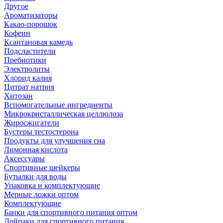
Другое
Ароматизаторы
Какао-порошок
Кофеин
Ксантановая камедь
Подсластители
Пребиотики
Электролиты
Хлорид калия
Цитрат натрия
Хитозан
Вспомогательные ингредиенты
Микрокристаллическая целлюлоза
Жиросжигатели
Бустеры тестостерона
Продукты для улучшения сна
Лимонная кислота
Аксессуары
Спортивные шейкеры
Бутылки для воды
Упаковка и комплектующие
Мерные ложки оптом
Комплектующие
Банки для спортивного питания оптом
Дойпаки для спортивного питания