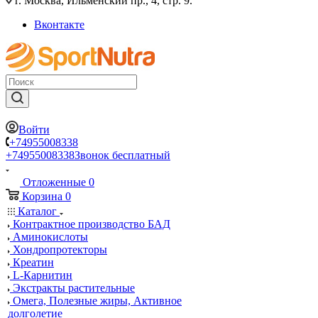
г. Москва, Ильменский пр., 4, стр. 9.
Вконтакте
Войти
+74955008338
+74955008338
Звонок бесплатный
Отложенные
0
Корзина
0
Каталог
Контрактное производство БАД
Аминокислоты
Хондропротекторы
Креатин
L-Карнитин
Экстракты растительные
Омега, Полезные жиры, Активное
долголетие