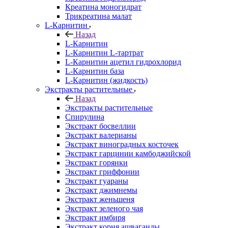
Креатина моногидрат
Трикреатина малат
L-Карнитин
Назад
L-Карнитин
L-Карнитин L-тартрат
L-Карнитин ацетил гидрохлорид
L-Карнитин база
L-Карнитин (жидкость)
Экстракты растительные
Назад
Экстракты растительные
Спирулина
Экстракт босвеллии
Экстракт валерианы
Экстракт виноградных косточек
Экстракт гарцинии камбоджийской
Экстракт горянки
Экстракт гриффонии
Экстракт гуараны
Экстракт джимнемы
Экстракт женьшеня
Экстракт зеленого чая
Экстракт имбиря
Экстракт корня ашваганды