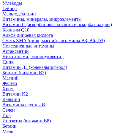
Углеводы
Гейнер
Мальтодекстрин
Витамины, минералы, микроэлементы
Витамин C (аскорбиновая кислота и аскорбат натрия)
Коэнзим Q10
Альфа-липоевая кислота
Смесь ZMA (цинк, магний, витамины B3, B6, D3)
Повседневные витамины
Астаксантин
Никотинамид мононуклеотид
Цинк
Витамин Д3 (холекальциферол)
Биотин (витамин B7)
Магний
Железо
Хром
Витамин K2
Кальций
Витамины группы B
Селен
Йод
Инозитол (витамин B8)
Бетаин
Медь