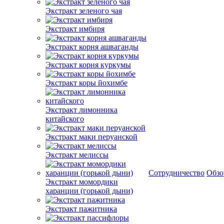
Экстракт зеленого чая
Экстракт имбиря
Экстракт корня ашваганды
Экстракт корня куркумы
Экстракт коры йохимбе
Экстракт лимонника
китайского
Экстракт маки перуанской
Экстракт мелиссы
Сотрудничество
Обз
Экстракт момордики
харанции (горькой дыни)
Экстракт пажитника