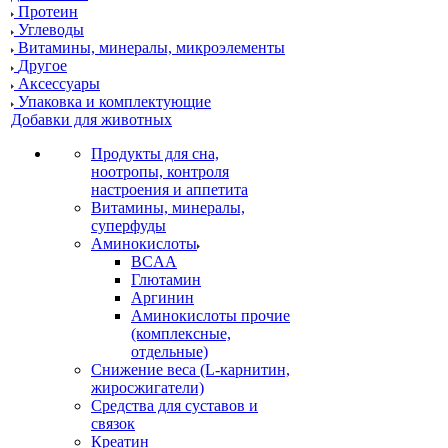
Протеин
Углеводы
Витамины, минералы, микроэлементы
Другое
Аксессуары
Упаковка и комплектующие
Добавки для животных
Продукты для сна,
ноотропы, контроля
настроения и аппетита
Витамины, минералы,
суперфуды
Аминокислоты
BCAA
Глютамин
Аргинин
Аминокислоты прочие
(комплексные,
отдельные)
Снижение веса (L-карнитин,
жиросжигатели)
Средства для суставов и
связок
Креатин