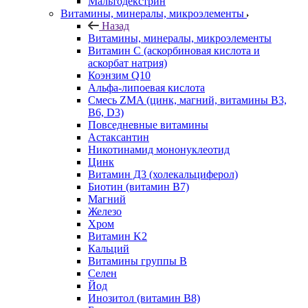
Мальтодекстрин
Витамины, минералы, микроэлементы
Назад
Витамины, минералы, микроэлементы
Витамин C (аскорбиновая кислота и
аскорбат натрия)
Коэнзим Q10
Альфа-липоевая кислота
Смесь ZMA (цинк, магний, витамины B3,
B6, D3)
Повседневные витамины
Астаксантин
Никотинамид мононуклеотид
Цинк
Витамин Д3 (холекальциферол)
Биотин (витамин B7)
Магний
Железо
Хром
Витамин K2
Кальций
Витамины группы B
Селен
Йод
Инозитол (витамин B8)