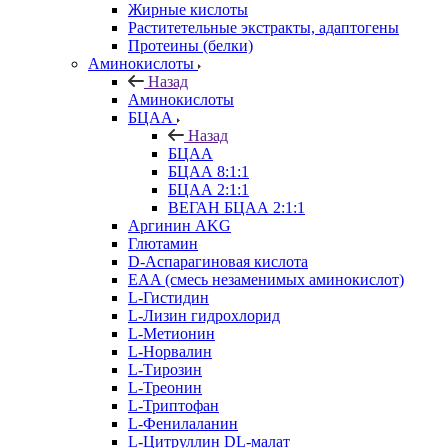
Жирные кислоты
Раститетельные экстракты, адаптогены
Протеины (белки)
Аминокислоты
Назад
Аминокислоты
БЦАА
Назад
БЦАА
БЦАА 8:1:1
БЦАА 2:1:1
ВЕГАН БЦАА 2:1:1
Аргинин AKG
Глютамин
D-Аспарагиновая кислота
EAA (смесь незаменимых аминокислот)
L-Гистидин
L-Лизин гидрохлорид
L-Метионин
L-Норвалин
L-Тирозин
L-Треонин
L-Триптофан
L-Фенилаланин
L-Цитруллин DL-малат