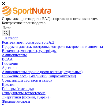
Сырье для производства БАД, спортивного питания оптом.
Контрактное производство.
Каталог
Контрактное производство БАД
Продукты для сна, ноотропы, контроля настроения и аппетита
Витамины, минералы, суперфуды
Аминокислоты
BCAA
Глютамин
Аргинин
Аминокислоты прочие (комплексные, отдельные)
Снижение веса (L-карнитин, жиросжигатели)
Средства для суставов и связок
Креатин
Гейнеры (углеводы)
Стимуляторы тестостерона
Энергетики (кофеин, гуарана)
Жирные кислоты