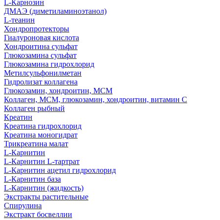
L-Карнозин
ДМАЭ (диметиламиноэтанол)
L-теанин
Хондропротекторы
Гиалуроновая кислота
Хондроитина сульфат
Глюкозамина сульфат
Глюкозамина гидрохлорид
Метилсульфонилметан
Гидролизат коллагена
Глюкозамин, хондроитин, МСМ
Коллаген, МСМ, глюкозамин, хондроитин, витамин С
Коллаген рыбный
Креатин
Креатина гидрохлорид
Креатина моногидрат
Трикреатина малат
L-Карнитин
L-Карнитин L-тартрат
L-Карнитин ацетил гидрохлорид
L-Карнитин база
L-Карнитин (жидкость)
Экстракты растительные
Спирулина
Экстракт босвеллии