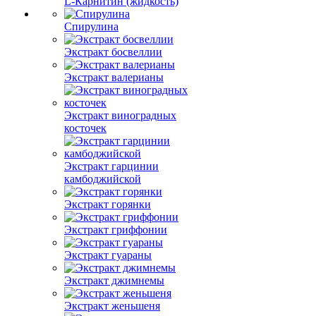
L-Карнитин (жидкость)
Спирулина
Экстракт босвеллии
Экстракт валерианы
Экстракт виноградных
косточек
Экстракт гарцинии
камбоджийской
Экстракт горянки
Экстракт гриффонии
Экстракт гуараны
Экстракт джимнемы
Экстракт женьшеня