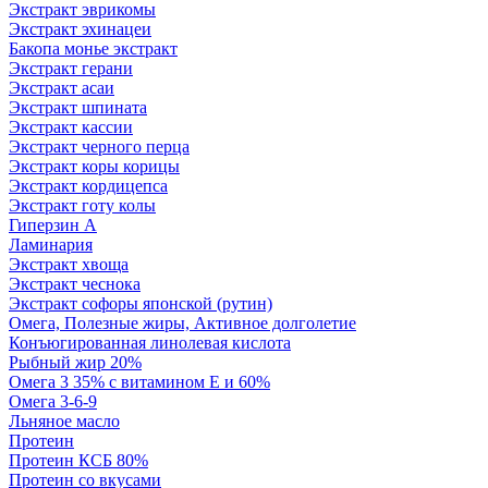
Экстракт эврикомы
Экстракт эхинацеи
Бакопа монье экстракт
Экстракт герани
Экстракт асаи
Экстракт шпината
Экстракт кассии
Экстракт черного перца
Экстракт коры корицы
Экстракт кордицепса
Экстракт готу колы
Гиперзин А
Ламинария
Экстракт хвоща
Экстракт чеснока
Экстракт софоры японской (рутин)
Омега, Полезные жиры, Активное долголетие
Конъюгированная линолевая кислота
Рыбный жир 20%
Омега 3 35% с витамином Е и 60%
Омега 3-6-9
Льняное масло
Протеин
Протеин КСБ 80%
Протеин со вкусами