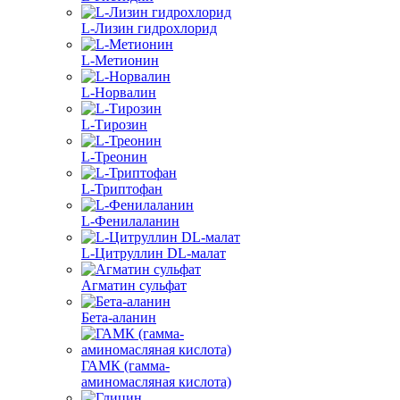
L-Лизин гидрохлорид
L-Метионин
L-Норвалин
L-Тирозин
L-Треонин
L-Триптофан
L-Фенилаланин
L-Цитруллин DL-малат
Агматин cульфат
Бета-аланин
ГАМК (гамма-
аминомасляная кислота)