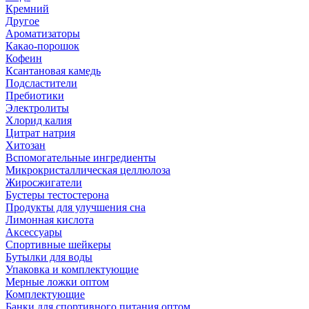
Кремний
Другое
Ароматизаторы
Какао-порошок
Кофеин
Ксантановая камедь
Подсластители
Пребиотики
Электролиты
Хлорид калия
Цитрат натрия
Хитозан
Вспомогательные ингредиенты
Микрокристаллическая целлюлоза
Жиросжигатели
Бустеры тестостерона
Продукты для улучшения сна
Лимонная кислота
Аксессуары
Спортивные шейкеры
Бутылки для воды
Упаковка и комплектующие
Мерные ложки оптом
Комплектующие
Банки для спортивного питания оптом