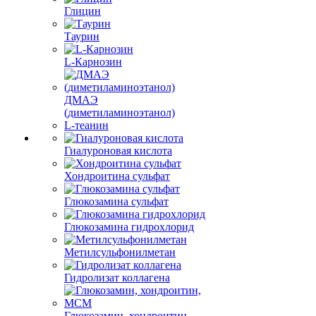
Глицин
Таурин
L-Карнозин
ДМАЭ
(диметиламиноэтанол)
L-теанин
Гиалуроновая кислота
Хондроитина сульфат
Глюкозамина сульфат
Глюкозамина гидрохлорид
Метилсульфонилметан
Гидролизат коллагена
Глюкозамин, хондроитин,