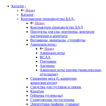
Каталог
Назад
Каталог
Контрактное производство БАД
Назад
Контрактное производство БАД
Продукты для сна, ноотропы, контроля
настроения и аппетита
Витамины, минералы, суперфуды
Аминокислоты
Назад
Аминокислоты
BCAA
Глютамин
Аргинин
Аминокислоты прочие (комплексные,
отдельные)
Снижение веса (L-карнитин,
жиросжигатели)
Средства для суставов и связок
Креатин
Гейнеры (углеводы)
Стимуляторы тестостерона
Энергетики (кофеин, гуарана)