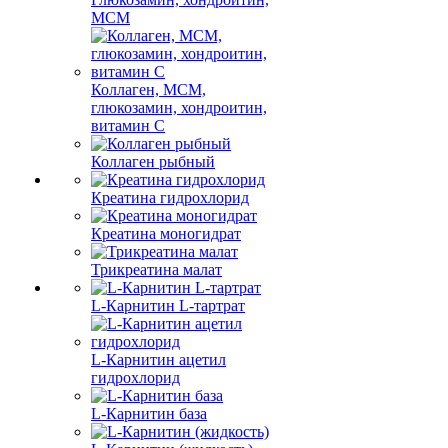
МСМ
Коллаген, МСМ,
глюкозамин, хондроитин,
витамин С
Коллаген рыбный
Креатина гидрохлорид
Креатина моногидрат
Трикреатина малат
L-Карнитин L-тартрат
L-Карнитин ацетил
гидрохлорид
L-Карнитин база