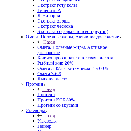
Экстракт готу колы
Гиперзин А
Ламинария
Экстракт хвоща
Экстракт чеснока
Экстракт софоры японской (рутин)
Омега, Полезные жиры, Активное долголетие
Назад
Омега, Полезные жиры, Активное
долголетие
Конъюгированная линолевая кислота
Рыбный жир 20%
Омега 3 35% с витамином Е и 60%
Омега 3-6-9
Льняное масло
Протеин
Назад
Протеин
Протеин КСБ 80%
Протеин со вкусами
Углеводы
Назад
Углеводы
Гейнер