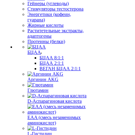
Гейнеры (углеводы)
Стимуляторы тестостерона
Энергетики (кофеин,
гуарана)
Жирные кислоты
Раститетельные экстракты,
адаптогены
Протеины (белки)
БЦАА
БЦАА 8:1:1
БЦАА 2:1:1
ВЕГАН БЦАА 2:1:1
Аргинин AKG
Глютамин
D-Аспарагиновая кислота
EAA (смесь незаменимых
аминокислот)
L-Гистидин