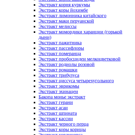
Экстракт корня куркумы
Экстракт коры йохимбе
Экстракт лимонника китайского
Экстракт маки перуанской
Экстракт мелиссы
Экстракт момордики харанции (горькой
дыни)
Экстракт пажитника
Экстракт пассифлоры
Экстракт померанца
Экстракт пробосцидеи мелкоцветковой
Экстракт родиолы розовой
Экстракт ромашки
Экстракт трибулуса
Экстракт циссуса четырехугольного
Экстракт эврикомы
Экстракт эхинацеи
Бакопа монье экстракт
Экстракт герани
Экстракт асаи
Экстракт шпината
Экстракт кассии
Экстракт черного перца
Экстракт коры корицы
Экстракт кордицепса