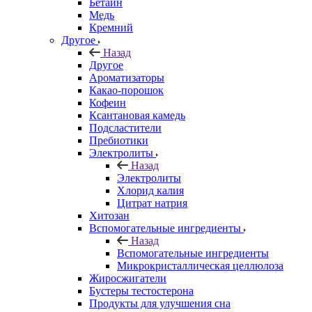
Бетаин
Медь
Кремний
Другое
Назад
Другое
Ароматизаторы
Какао-порошок
Кофеин
Ксантановая камедь
Подсластители
Пребиотики
Электролиты
Назад
Электролиты
Хлорид калия
Цитрат натрия
Хитозан
Вспомогательные ингредиенты
Назад
Вспомогательные ингредиенты
Микрокристаллическая целлюлоза
Жиросжигатели
Бустеры тестостерона
Продукты для улучшения сна