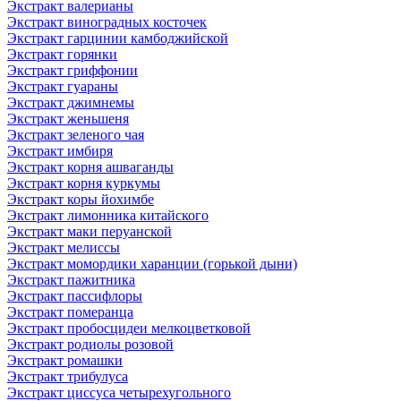
Экстракт валерианы
Экстракт виноградных косточек
Экстракт гарцинии камбоджийской
Экстракт горянки
Экстракт гриффонии
Экстракт гуараны
Экстракт джимнемы
Экстракт женьшеня
Экстракт зеленого чая
Экстракт имбиря
Экстракт корня ашваганды
Экстракт корня куркумы
Экстракт коры йохимбе
Экстракт лимонника китайского
Экстракт маки перуанской
Экстракт мелиссы
Экстракт момордики харанции (горькой дыни)
Экстракт пажитника
Экстракт пассифлоры
Экстракт померанца
Экстракт пробосцидеи мелкоцветковой
Экстракт родиолы розовой
Экстракт ромашки
Экстракт трибулуса
Экстракт циссуса четырехугольного