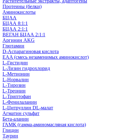
Раститетельные экстракты, адаптогены
Протеины (белки)
Аминокислоты
БЦАА
БЦАА 8:1:1
БЦАА 2:1:1
ВЕГАН БЦАА 2:1:1
Аргинин AKG
Глютамин
D-Аспарагиновая кислота
EAA (смесь незаменимых аминокислот)
L-Гистидин
L-Лизин гидрохлорид
L-Метионин
L-Норвалин
L-Тирозин
L-Треонин
L-Триптофан
L-Фенилаланин
L-Цитруллин DL-малат
Агматин cульфат
Бета-аланин
ГАМК (гамма-аминомасляная кислота)
Глицин
Таурин