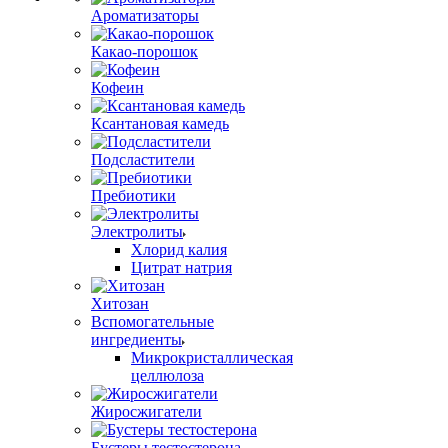
Ароматизаторы
Какао-порошок
Кофеин
Ксантановая камедь
Подсластители
Пребиотики
Электролиты
Хлорид калия
Цитрат натрия
Хитозан
Вспомогательные
ингредиенты
Микрокристаллическая
целлюлоза
Жиросжигатели
Бустеры тестостерона