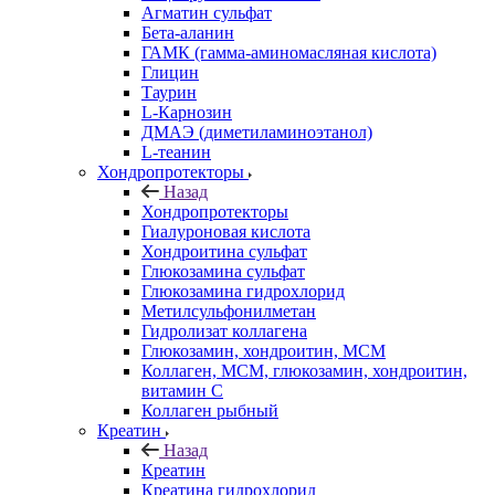
Агматин cульфат
Бета-аланин
ГАМК (гамма-аминомасляная кислота)
Глицин
Таурин
L-Карнозин
ДМАЭ (диметиламиноэтанол)
L-теанин
Хондропротекторы
Назад
Хондропротекторы
Гиалуроновая кислота
Хондроитина сульфат
Глюкозамина сульфат
Глюкозамина гидрохлорид
Метилсульфонилметан
Гидролизат коллагена
Глюкозамин, хондроитин, МСМ
Коллаген, МСМ, глюкозамин, хондроитин,
витамин С
Коллаген рыбный
Креатин
Назад
Креатин
Креатина гидрохлорид