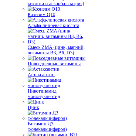
кислота и аскорбат натрия)
Коэнзим Q10
Альфа-липоевая кислота
Смесь ZMA (цинк, магний,
витамины B3, B6, D3)
Повседневные витамины
Астаксантин
Никотинамид
мононуклеотид
Цинк
Витамин Д3
(холекальциферол)