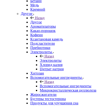
Бетаин
Медь
Кремний
Другое
Назад
Другое
Ароматизаторы
Какао-порошок
Кофеин
Ксантановая камедь
Подсластители
Пребиотики
Электролиты
Назад
Электролиты
Хлорид калия
Цитрат натрия
Хитозан
Вспомогательные ингредиенты
Назад
Вспомогательные ингредиенты
Микрокристаллическая целлюлоза
Жиросжигатели
Бустеры тестостерона
Продукты для улучшения сна