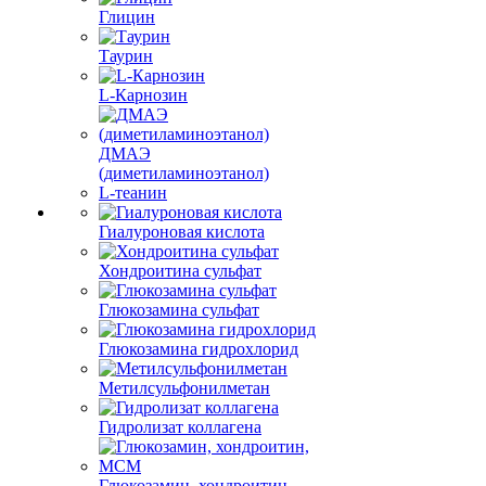
Глицин
Таурин
L-Карнозин
ДМАЭ
(диметиламиноэтанол)
L-теанин
Гиалуроновая кислота
Хондроитина сульфат
Глюкозамина сульфат
Глюкозамина гидрохлорид
Метилсульфонилметан
Гидролизат коллагена
Глюкозамин, хондроитин,