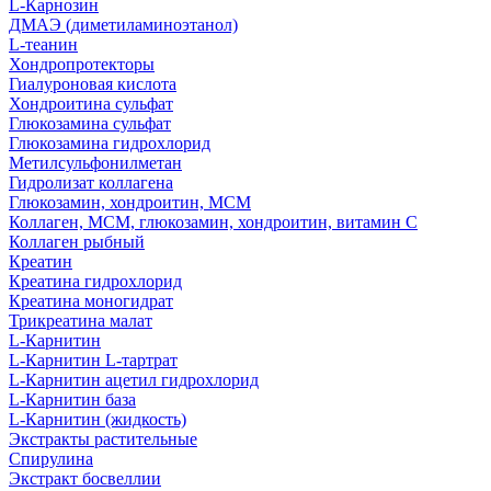
L-Карнозин
ДМАЭ (диметиламиноэтанол)
L-теанин
Хондропротекторы
Гиалуроновая кислота
Хондроитина сульфат
Глюкозамина сульфат
Глюкозамина гидрохлорид
Метилсульфонилметан
Гидролизат коллагена
Глюкозамин, хондроитин, МСМ
Коллаген, МСМ, глюкозамин, хондроитин, витамин С
Коллаген рыбный
Креатин
Креатина гидрохлорид
Креатина моногидрат
Трикреатина малат
L-Карнитин
L-Карнитин L-тартрат
L-Карнитин ацетил гидрохлорид
L-Карнитин база
L-Карнитин (жидкость)
Экстракты растительные
Спирулина
Экстракт босвеллии