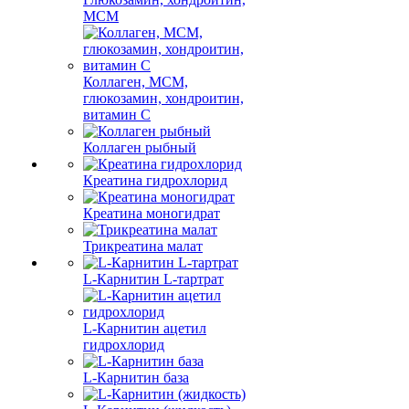
МСМ
Коллаген, МСМ,
глюкозамин, хондроитин,
витамин С
Коллаген рыбный
Креатина гидрохлорид
Креатина моногидрат
Трикреатина малат
L-Карнитин L-тартрат
L-Карнитин ацетил
гидрохлорид
L-Карнитин база