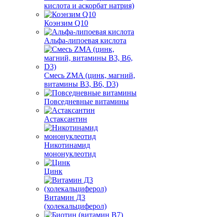
кислота и аскорбат натрия)
Коэнзим Q10
Альфа-липоевая кислота
Смесь ZMA (цинк, магний,
витамины B3, B6, D3)
Повседневные витамины
Астаксантин
Никотинамид
мононуклеотид
Цинк
Витамин Д3
(холекальциферол)