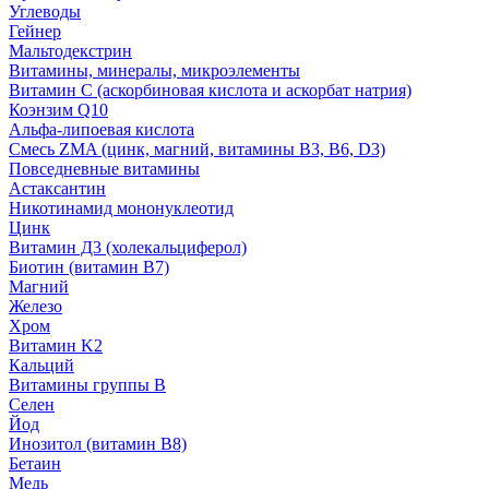
Углеводы
Гейнер
Мальтодекстрин
Витамины, минералы, микроэлементы
Витамин C (аскорбиновая кислота и аскорбат натрия)
Коэнзим Q10
Альфа-липоевая кислота
Смесь ZMA (цинк, магний, витамины B3, B6, D3)
Повседневные витамины
Астаксантин
Никотинамид мононуклеотид
Цинк
Витамин Д3 (холекальциферол)
Биотин (витамин B7)
Магний
Железо
Хром
Витамин K2
Кальций
Витамины группы B
Селен
Йод
Инозитол (витамин B8)
Бетаин
Медь