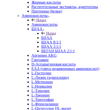
Жирные кислоты
Раститетельные экстракты, адаптогены
Протеины (белки)
Аминокислоты
Назад
Аминокислоты
БЦАА
Назад
БЦАА
БЦАА 8:1:1
БЦАА 2:1:1
ВЕГАН БЦАА 2:1:1
Аргинин AKG
Глютамин
D-Аспарагиновая кислота
EAA (смесь незаменимых аминокислот)
L-Гистидин
L-Лизин гидрохлорид
L-Метионин
L-Норвалин
L-Тирозин
L-Треонин
L-Триптофан
L-Фенилаланин
L-Цитруллин DL-малат