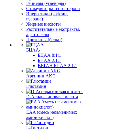
Гейнеры (углеводы)
Стимуляторы тестостерона
Энергетики (кофеин,
гуарана)
Жирные кислоты
Раститетельные экстракты,
адаптогены
Протеины (белки)
БЦАА
БЦАА 8:1:1
БЦАА 2:1:1
ВЕГАН БЦАА 2:1:1
Аргинин AKG
Глютамин
D-Аспарагиновая кислота
EAA (смесь незаменимых
аминокислот)
L-Гистидин