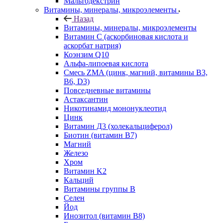
Мальтодекстрин
Витамины, минералы, микроэлементы
Назад
Витамины, минералы, микроэлементы
Витамин C (аскорбиновая кислота и
аскорбат натрия)
Коэнзим Q10
Альфа-липоевая кислота
Смесь ZMA (цинк, магний, витамины B3,
B6, D3)
Повседневные витамины
Астаксантин
Никотинамид мононуклеотид
Цинк
Витамин Д3 (холекальциферол)
Биотин (витамин B7)
Магний
Железо
Хром
Витамин K2
Кальций
Витамины группы B
Селен
Йод
Инозитол (витамин B8)