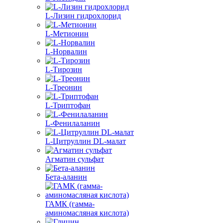
L-Лизин гидрохлорид
L-Метионин
L-Норвалин
L-Тирозин
L-Треонин
L-Триптофан
L-Фенилаланин
L-Цитруллин DL-малат
Агматин cульфат
Бета-аланин
ГАМК (гамма-
аминомасляная кислота)