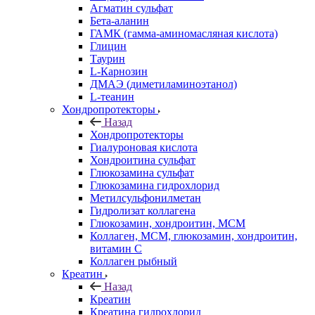
Агматин cульфат
Бета-аланин
ГАМК (гамма-аминомасляная кислота)
Глицин
Таурин
L-Карнозин
ДМАЭ (диметиламиноэтанол)
L-теанин
Хондропротекторы
Назад
Хондропротекторы
Гиалуроновая кислота
Хондроитина сульфат
Глюкозамина сульфат
Глюкозамина гидрохлорид
Метилсульфонилметан
Гидролизат коллагена
Глюкозамин, хондроитин, МСМ
Коллаген, МСМ, глюкозамин, хондроитин,
витамин С
Коллаген рыбный
Креатин
Назад
Креатин
Креатина гидрохлорид