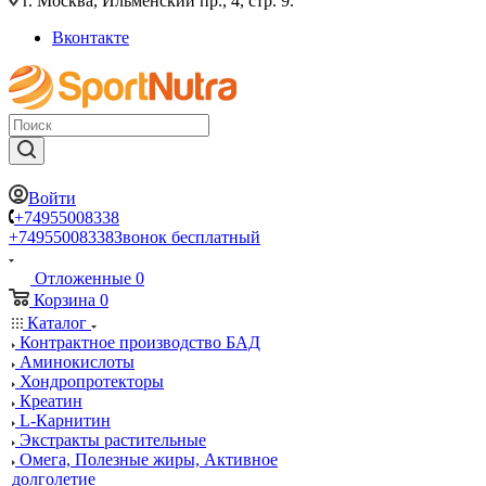
г. Москва, Ильменский пр., 4, стр. 9.
Вконтакте
Войти
+74955008338
+74955008338
Звонок бесплатный
Отложенные
0
Корзина
0
Каталог
Контрактное производство БАД
Аминокислоты
Хондропротекторы
Креатин
L-Карнитин
Экстракты растительные
Омега, Полезные жиры, Активное
долголетие