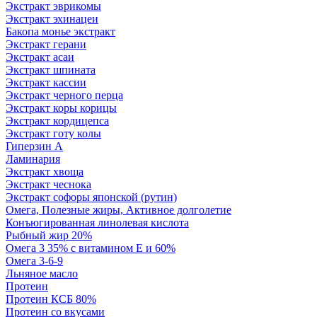
Экстракт эврикомы
Экстракт эхинацеи
Бакопа монье экстракт
Экстракт герани
Экстракт асаи
Экстракт шпината
Экстракт кассии
Экстракт черного перца
Экстракт коры корицы
Экстракт кордицепса
Экстракт готу колы
Гиперзин А
Ламинария
Экстракт хвоща
Экстракт чеснока
Экстракт софоры японской (рутин)
Омега, Полезные жиры, Активное долголетие
Конъюгированная линолевая кислота
Рыбный жир 20%
Омега 3 35% с витамином Е и 60%
Омега 3-6-9
Льняное масло
Протеин
Протеин КСБ 80%
Протеин со вкусами