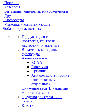
Протеин
Углеводы
Витамины, минералы, микроэлементы
Другое
Аксессуары
Упаковка и комплектующие
Добавки для животных
Продукты для сна,
ноотропы, контроля
настроения и аппетита
Витамины, минералы,
суперфуды
Аминокислоты
BCAA
Глютамин
Аргинин
Аминокислоты прочие
(комплексные,
отдельные)
Снижение веса (L-карнитин,
жиросжигатели)
Средства для суставов и
связок
Креатин