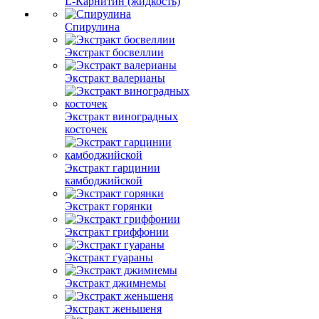
L-Карнитин (жидкость)
Спирулина
Экстракт босвеллии
Экстракт валерианы
Экстракт виноградных
косточек
Экстракт гарцинии
камбоджийской
Экстракт горянки
Экстракт гриффонии
Экстракт гуараны
Экстракт джимнемы
Экстракт женьшеня