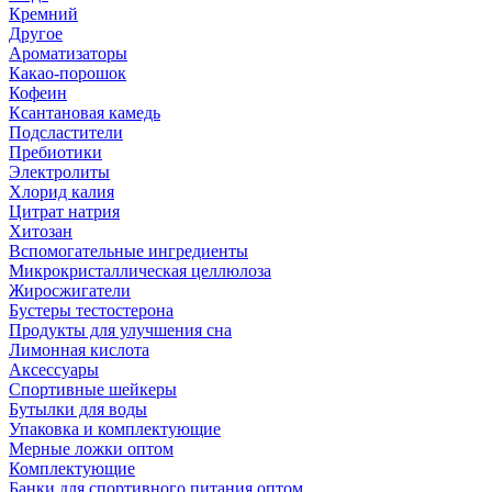
Кремний
Другое
Ароматизаторы
Какао-порошок
Кофеин
Ксантановая камедь
Подсластители
Пребиотики
Электролиты
Хлорид калия
Цитрат натрия
Хитозан
Вспомогательные ингредиенты
Микрокристаллическая целлюлоза
Жиросжигатели
Бустеры тестостерона
Продукты для улучшения сна
Лимонная кислота
Аксессуары
Спортивные шейкеры
Бутылки для воды
Упаковка и комплектующие
Мерные ложки оптом
Комплектующие
Банки для спортивного питания оптом