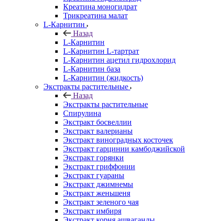
Креатина моногидрат
Трикреатина малат
L-Карнитин
Назад
L-Карнитин
L-Карнитин L-тартрат
L-Карнитин ацетил гидрохлорид
L-Карнитин база
L-Карнитин (жидкость)
Экстракты растительные
Назад
Экстракты растительные
Спирулина
Экстракт босвеллии
Экстракт валерианы
Экстракт виноградных косточек
Экстракт гарцинии камбоджийской
Экстракт горянки
Экстракт гриффонии
Экстракт гуараны
Экстракт джимнемы
Экстракт женьшеня
Экстракт зеленого чая
Экстракт имбиря
Экстракт корня ашваганды