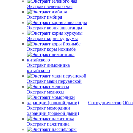
Экстракт зеленого чая
Экстракт имбиря
Экстракт корня ашваганды
Экстракт корня куркумы
Экстракт коры йохимбе
Экстракт лимонника
китайского
Экстракт маки перуанской
Экстракт мелиссы
Сотрудничество
Обз
Экстракт момордики
харанции (горькой дыни)
Экстракт пажитника