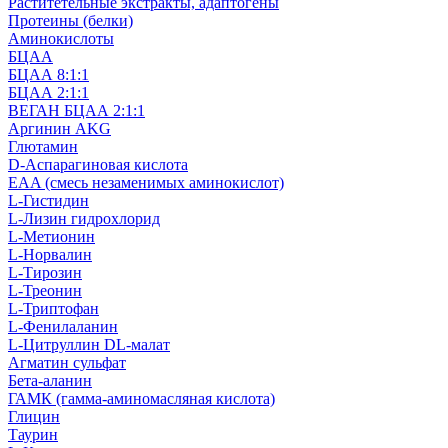
Раститетельные экстракты, адаптогены
Протеины (белки)
Аминокислоты
БЦАА
БЦАА 8:1:1
БЦАА 2:1:1
ВЕГАН БЦАА 2:1:1
Аргинин AKG
Глютамин
D-Аспарагиновая кислота
EAA (смесь незаменимых аминокислот)
L-Гистидин
L-Лизин гидрохлорид
L-Метионин
L-Норвалин
L-Тирозин
L-Треонин
L-Триптофан
L-Фенилаланин
L-Цитруллин DL-малат
Агматин cульфат
Бета-аланин
ГАМК (гамма-аминомасляная кислота)
Глицин
Таурин