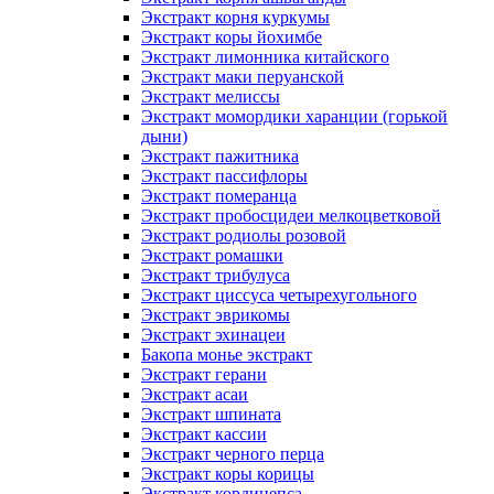
Экстракт корня куркумы
Экстракт коры йохимбе
Экстракт лимонника китайского
Экстракт маки перуанской
Экстракт мелиссы
Экстракт момордики харанции (горькой
дыни)
Экстракт пажитника
Экстракт пассифлоры
Экстракт померанца
Экстракт пробосцидеи мелкоцветковой
Экстракт родиолы розовой
Экстракт ромашки
Экстракт трибулуса
Экстракт циссуса четырехугольного
Экстракт эврикомы
Экстракт эхинацеи
Бакопа монье экстракт
Экстракт герани
Экстракт асаи
Экстракт шпината
Экстракт кассии
Экстракт черного перца
Экстракт коры корицы
Экстракт кордицепса