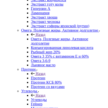
Экстракт готу колы
Гиперзин А
Ламинария
Экстракт хвоща
Экстракт чеснока
Экстракт софоры японской (рутин)
Омега, Полезные жиры, Активное долголетие
Назад
Омега, Полезные жиры, Активное
долголетие
Конъюгированная линолевая кислота
Рыбный жир 20%
Омега 3 35% с витамином Е и 60%
Омега 3-6-9
Льняное масло
Протеин
Назад
Протеин
Протеин КСБ 80%
Протеин со вкусами
Углеводы
Назад
Углеводы
Гейнер