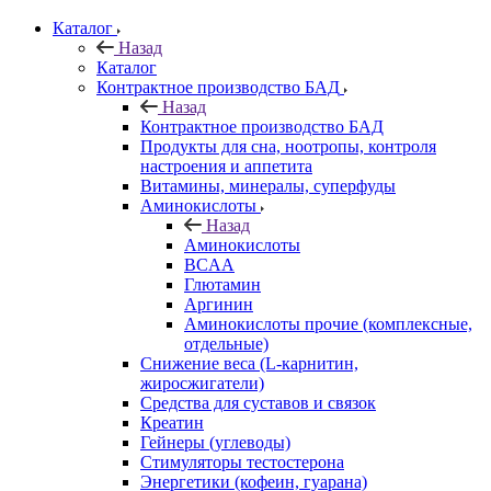
Каталог
Назад
Каталог
Контрактное производство БАД
Назад
Контрактное производство БАД
Продукты для сна, ноотропы, контроля
настроения и аппетита
Витамины, минералы, суперфуды
Аминокислоты
Назад
Аминокислоты
BCAA
Глютамин
Аргинин
Аминокислоты прочие (комплексные,
отдельные)
Снижение веса (L-карнитин,
жиросжигатели)
Средства для суставов и связок
Креатин
Гейнеры (углеводы)
Стимуляторы тестостерона
Энергетики (кофеин, гуарана)