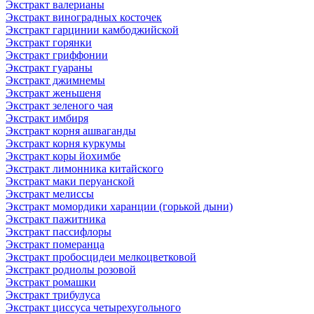
Экстракт валерианы
Экстракт виноградных косточек
Экстракт гарцинии камбоджийской
Экстракт горянки
Экстракт гриффонии
Экстракт гуараны
Экстракт джимнемы
Экстракт женьшеня
Экстракт зеленого чая
Экстракт имбиря
Экстракт корня ашваганды
Экстракт корня куркумы
Экстракт коры йохимбе
Экстракт лимонника китайского
Экстракт маки перуанской
Экстракт мелиссы
Экстракт момордики харанции (горькой дыни)
Экстракт пажитника
Экстракт пассифлоры
Экстракт померанца
Экстракт пробосцидеи мелкоцветковой
Экстракт родиолы розовой
Экстракт ромашки
Экстракт трибулуса
Экстракт циссуса четырехугольного