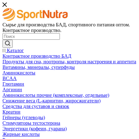
Сырье для производства БАД, спортивного питания оптом.
Контрактное производство.
Каталог
Контрактное производство БАД
Продукты для сна, ноотропы, контроля настроения и аппетита
Витамины, минералы, суперфуды
Аминокислоты
BCAA
Глютамин
Аргинин
Аминокислоты прочие (комплексные, отдельные)
Снижение веса (L-карнитин, жиросжигатели)
Средства для суставов и связок
Креатин
Гейнеры (углеводы)
Стимуляторы тестостерона
Энергетики (кофеин, гуарана)
Жирные кислоты