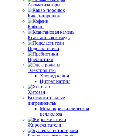
Ароматизаторы
Какао-порошок
Кофеин
Ксантановая камедь
Подсластители
Пребиотики
Электролиты
Хлорид калия
Цитрат натрия
Хитозан
Вспомогательные
ингредиенты
Микрокристаллическая
целлюлоза
Жиросжигатели
Бустеры тестостерона