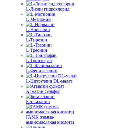
L-Лизин гидрохлорид
L-Метионин
L-Норвалин
L-Тирозин
L-Треонин
L-Триптофан
L-Фенилаланин
L-Цитруллин DL-малат
Агматин cульфат
Бета-аланин
ГАМК (гамма-
аминомасляная кислота)