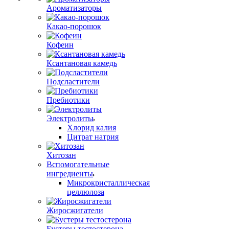
Ароматизаторы
Какао-порошок
Кофеин
Ксантановая камедь
Подсластители
Пребиотики
Электролиты
Хлорид калия
Цитрат натрия
Хитозан
Вспомогательные
ингредиенты
Микрокристаллическая
целлюлоза
Жиросжигатели
Бустеры тестостерона