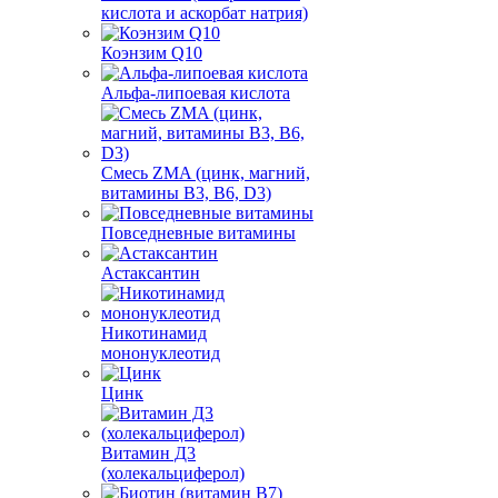
кислота и аскорбат натрия)
Коэнзим Q10
Альфа-липоевая кислота
Смесь ZMA (цинк, магний,
витамины B3, B6, D3)
Повседневные витамины
Астаксантин
Никотинамид
мононуклеотид
Цинк
Витамин Д3
(холекальциферол)