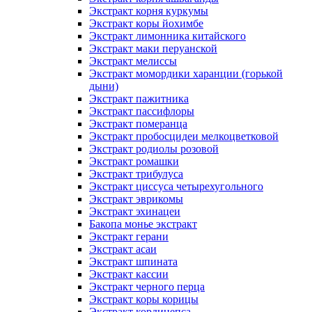
Экстракт корня куркумы
Экстракт коры йохимбе
Экстракт лимонника китайского
Экстракт маки перуанской
Экстракт мелиссы
Экстракт момордики харанции (горькой
дыни)
Экстракт пажитника
Экстракт пассифлоры
Экстракт померанца
Экстракт пробосцидеи мелкоцветковой
Экстракт родиолы розовой
Экстракт ромашки
Экстракт трибулуса
Экстракт циссуса четырехугольного
Экстракт эврикомы
Экстракт эхинацеи
Бакопа монье экстракт
Экстракт герани
Экстракт асаи
Экстракт шпината
Экстракт кассии
Экстракт черного перца
Экстракт коры корицы
Экстракт кордицепса