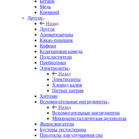
Бетаин
Медь
Кремний
Другое
Назад
Другое
Ароматизаторы
Какао-порошок
Кофеин
Ксантановая камедь
Подсластители
Пребиотики
Электролиты
Назад
Электролиты
Хлорид калия
Цитрат натрия
Хитозан
Вспомогательные ингредиенты
Назад
Вспомогательные ингредиенты
Микрокристаллическая целлюлоза
Жиросжигатели
Бустеры тестостерона
Продукты для улучшения сна