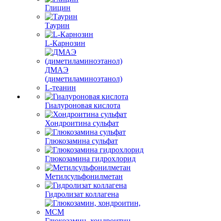
Глицин
Таурин
L-Карнозин
ДМАЭ
(диметиламиноэтанол)
L-теанин
Гиалуроновая кислота
Хондроитина сульфат
Глюкозамина сульфат
Глюкозамина гидрохлорид
Метилсульфонилметан
Гидролизат коллагена
Глюкозамин, хондроитин,