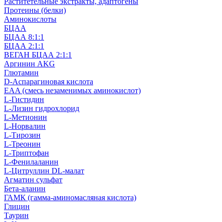
Раститетельные экстракты, адаптогены
Протеины (белки)
Аминокислоты
БЦАА
БЦАА 8:1:1
БЦАА 2:1:1
ВЕГАН БЦАА 2:1:1
Аргинин AKG
Глютамин
D-Аспарагиновая кислота
EAA (смесь незаменимых аминокислот)
L-Гистидин
L-Лизин гидрохлорид
L-Метионин
L-Норвалин
L-Тирозин
L-Треонин
L-Триптофан
L-Фенилаланин
L-Цитруллин DL-малат
Агматин cульфат
Бета-аланин
ГАМК (гамма-аминомасляная кислота)
Глицин
Таурин