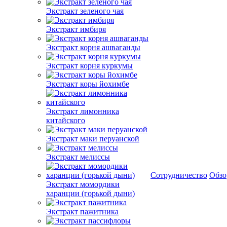
Экстракт зеленого чая
Экстракт имбиря
Экстракт корня ашваганды
Экстракт корня куркумы
Экстракт коры йохимбе
Экстракт лимонника
китайского
Экстракт маки перуанской
Экстракт мелиссы
Сотрудничество
Обз
Экстракт момордики
харанции (горькой дыни)
Экстракт пажитника