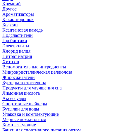
Кремний
Другое
Ароматизаторы
Какао-порошок
Кофеин
Ксантановая камедь
Подсластители
Пребиотики
Электролиты
Хлорид калия
Цитрат натрия
Хитозан
Вспомогательные ингредиенты
Микрокристаллическая целлюлоза
Жиросжигатели
Бустеры тестостерона
Продукты для улучшения сна
Лимонная кислота
Аксессуары
Спортивные шейкеры
Бутылки для воды
Упаковка и комплектующие
Мерные ложки оптом
Комплектующие
Банки для спортивного питания оптом