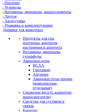
Протеин
Углеводы
Витамины, минералы, микроэлементы
Другое
Аксессуары
Упаковка и комплектующие
Добавки для животных
Продукты для сна,
ноотропы, контроля
настроения и аппетита
Витамины, минералы,
суперфуды
Аминокислоты
BCAA
Глютамин
Аргинин
Аминокислоты прочие
(комплексные,
отдельные)
Снижение веса (L-карнитин,
жиросжигатели)
Средства для суставов и
связок
Креатин