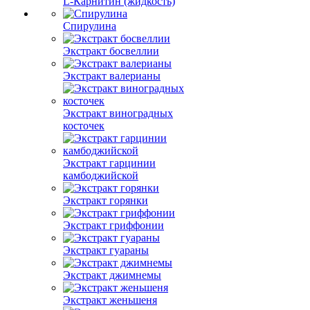
L-Карнитин (жидкость)
Спирулина
Экстракт босвеллии
Экстракт валерианы
Экстракт виноградных
косточек
Экстракт гарцинии
камбоджийской
Экстракт горянки
Экстракт гриффонии
Экстракт гуараны
Экстракт джимнемы
Экстракт женьшеня