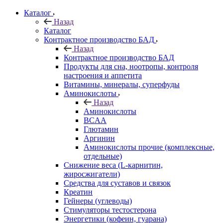
Каталог
Назад
Каталог
Контрактное производство БАД
Назад
Контрактное производство БАД
Продукты для сна, ноотропы, контроля
настроения и аппетита
Витамины, минералы, суперфуды
Аминокислоты
Назад
Аминокислоты
BCAA
Глютамин
Аргинин
Аминокислоты прочие (комплексные,
отдельные)
Снижение веса (L-карнитин,
жиросжигатели)
Средства для суставов и связок
Креатин
Гейнеры (углеводы)
Стимуляторы тестостерона
Энергетики (кофеин, гуарана)