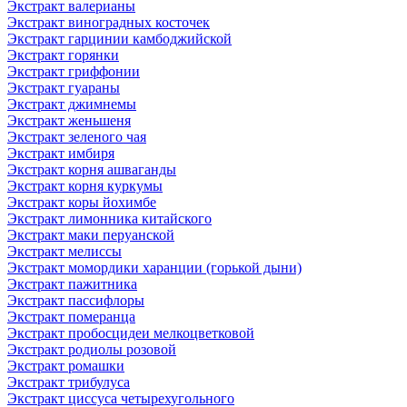
Экстракт валерианы
Экстракт виноградных косточек
Экстракт гарцинии камбоджийской
Экстракт горянки
Экстракт гриффонии
Экстракт гуараны
Экстракт джимнемы
Экстракт женьшеня
Экстракт зеленого чая
Экстракт имбиря
Экстракт корня ашваганды
Экстракт корня куркумы
Экстракт коры йохимбе
Экстракт лимонника китайского
Экстракт маки перуанской
Экстракт мелиссы
Экстракт момордики харанции (горькой дыни)
Экстракт пажитника
Экстракт пассифлоры
Экстракт померанца
Экстракт пробосцидеи мелкоцветковой
Экстракт родиолы розовой
Экстракт ромашки
Экстракт трибулуса
Экстракт циссуса четырехугольного