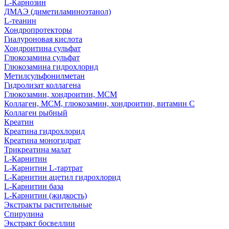
L-Карнозин
ДМАЭ (диметиламиноэтанол)
L-теанин
Хондропротекторы
Гиалуроновая кислота
Хондроитина сульфат
Глюкозамина сульфат
Глюкозамина гидрохлорид
Метилсульфонилметан
Гидролизат коллагена
Глюкозамин, хондроитин, МСМ
Коллаген, МСМ, глюкозамин, хондроитин, витамин С
Коллаген рыбный
Креатин
Креатина гидрохлорид
Креатина моногидрат
Трикреатина малат
L-Карнитин
L-Карнитин L-тартрат
L-Карнитин ацетил гидрохлорид
L-Карнитин база
L-Карнитин (жидкость)
Экстракты растительные
Спирулина
Экстракт босвеллии