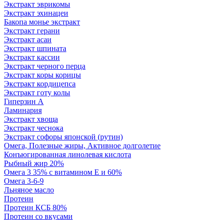
Экстракт эврикомы
Экстракт эхинацеи
Бакопа монье экстракт
Экстракт герани
Экстракт асаи
Экстракт шпината
Экстракт кассии
Экстракт черного перца
Экстракт коры корицы
Экстракт кордицепса
Экстракт готу колы
Гиперзин А
Ламинария
Экстракт хвоща
Экстракт чеснока
Экстракт софоры японской (рутин)
Омега, Полезные жиры, Активное долголетие
Конъюгированная линолевая кислота
Рыбный жир 20%
Омега 3 35% с витамином Е и 60%
Омега 3-6-9
Льняное масло
Протеин
Протеин КСБ 80%
Протеин со вкусами