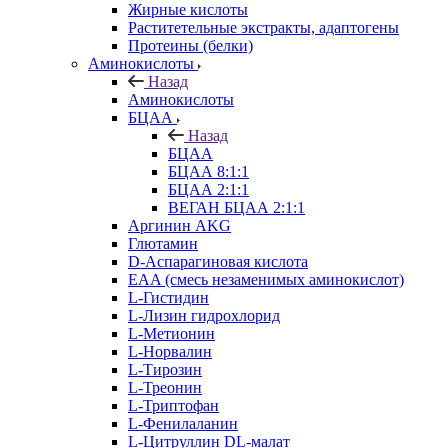
Жирные кислоты
Раститетельные экстракты, адаптогены
Протеины (белки)
Аминокислоты
Назад
Аминокислоты
БЦАА
Назад
БЦАА
БЦАА 8:1:1
БЦАА 2:1:1
ВЕГАН БЦАА 2:1:1
Аргинин AKG
Глютамин
D-Аспарагиновая кислота
EAA (смесь незаменимых аминокислот)
L-Гистидин
L-Лизин гидрохлорид
L-Метионин
L-Норвалин
L-Тирозин
L-Треонин
L-Триптофан
L-Фенилаланин
L-Цитруллин DL-малат