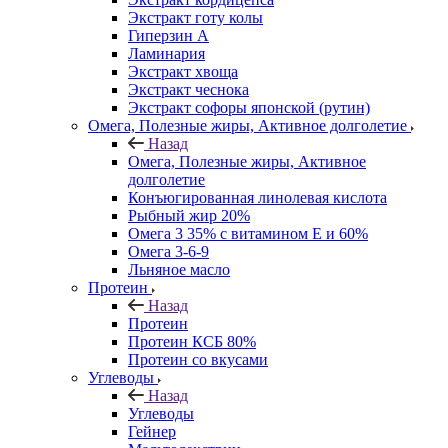
Экстракт готу колы
Гиперзин А
Ламинария
Экстракт хвоща
Экстракт чеснока
Экстракт софоры японской (рутин)
Омега, Полезные жиры, Активное долголетие
Назад
Омега, Полезные жиры, Активное
долголетие
Конъюгированная линолевая кислота
Рыбный жир 20%
Омега 3 35% с витамином Е и 60%
Омега 3-6-9
Льняное масло
Протеин
Назад
Протеин
Протеин КСБ 80%
Протеин со вкусами
Углеводы
Назад
Углеводы
Гейнер