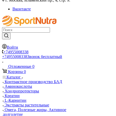
г. Москва, Ильменский пр., 4, стр. 9.
Вконтакте
Войти
+74955008338
+74955008338
Звонок бесплатный
Отложенные
0
Корзина
0
Каталог
Контрактное производство БАД
Аминокислоты
Хондропротекторы
Креатин
L-Карнитин
Экстракты растительные
Омега, Полезные жиры, Активное
долголетие