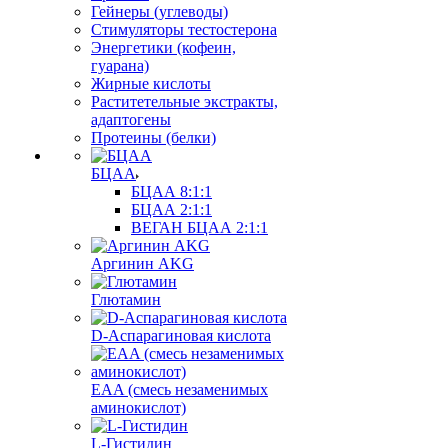
Гейнеры (углеводы)
Стимуляторы тестостерона
Энергетики (кофеин,
гуарана)
Жирные кислоты
Раститетельные экстракты,
адаптогены
Протеины (белки)
БЦАА
БЦАА 8:1:1
БЦАА 2:1:1
ВЕГАН БЦАА 2:1:1
Аргинин AKG
Глютамин
D-Аспарагиновая кислота
EAA (смесь незаменимых
аминокислот)
L-Гистидин