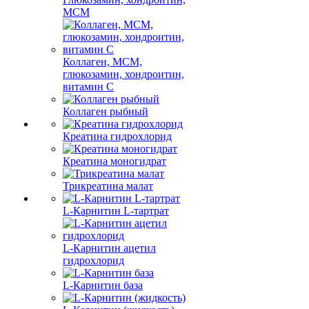
МСМ
Коллаген, МСМ,
глюкозамин, хондроитин,
витамин С
Коллаген рыбный
Креатина гидрохлорид
Креатина моногидрат
Трикреатина малат
L-Карнитин L-тартрат
L-Карнитин ацетил
гидрохлорид
L-Карнитин база