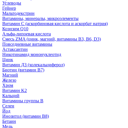
Углеводы
Гейнер
Мальтодекстрин
Витамины, минералы, микроэлементы
Витамин C (аскорбиновая кислота и аскорбат натрия)
Коэнзим Q10
Альфа-липоевая кислота
Смесь ZMA (цинк, магний, витамины B3, B6, D3)
Повседневные витамины
Астаксантин
Никотинамид мононуклеотид
Цинк
Витамин Д3 (холекальциферол)
Биотин (витамин B7)
Магний
Железо
Хром
Витамин K2
Кальций
Витамины группы B
Селен
Йод
Инозитол (витамин B8)
Бетаин
Медь