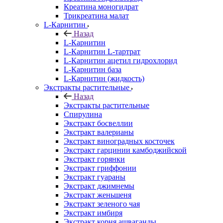
Креатина моногидрат
Трикреатина малат
L-Карнитин
Назад
L-Карнитин
L-Карнитин L-тартрат
L-Карнитин ацетил гидрохлорид
L-Карнитин база
L-Карнитин (жидкость)
Экстракты растительные
Назад
Экстракты растительные
Спирулина
Экстракт босвеллии
Экстракт валерианы
Экстракт виноградных косточек
Экстракт гарцинии камбоджийской
Экстракт горянки
Экстракт гриффонии
Экстракт гуараны
Экстракт джимнемы
Экстракт женьшеня
Экстракт зеленого чая
Экстракт имбиря
Экстракт корня ашваганды