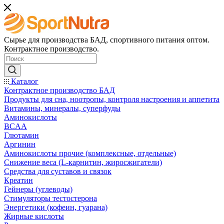
Сырье для производства БАД, спортивного питания оптом.
Контрактное производство.
Каталог
Контрактное производство БАД
Продукты для сна, ноотропы, контроля настроения и аппетита
Витамины, минералы, суперфуды
Аминокислоты
BCAA
Глютамин
Аргинин
Аминокислоты прочие (комплексные, отдельные)
Снижение веса (L-карнитин, жиросжигатели)
Средства для суставов и связок
Креатин
Гейнеры (углеводы)
Стимуляторы тестостерона
Энергетики (кофеин, гуарана)
Жирные кислоты