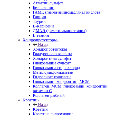
Агматин cульфат
Бета-аланин
ГАМК (гамма-аминомасляная кислота)
Глицин
Таурин
L-Карнозин
ДМАЭ (диметиламиноэтанол)
L-теанин
Хондропротекторы
Назад
Хондропротекторы
Гиалуроновая кислота
Хондроитина сульфат
Глюкозамина сульфат
Глюкозамина гидрохлорид
Метилсульфонилметан
Гидролизат коллагена
Глюкозамин, хондроитин, МСМ
Коллаген, МСМ, глюкозамин, хондроитин,
витамин С
Коллаген рыбный
Креатин
Назад
Креатин
Креатина гидрохлорид